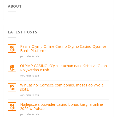
ABOUT
LATEST POSTS
Resmi Olymp Online Casino Olymp Casino Oyun ve
06
Bahis Platformu
Ağu
Resmi
yorumlar kapalı
Olymp
Online
OLYMP CASINO: O'yinlar uchun narx Kirish va Oson
05
Casino
Ro'yxatdan o'tish
Ağu
Olymp
OLYMP
Casino
yorumlar kapalı
CASINO:
Oyun
O'yinlar
ve
WinCasino: Comece com bónus, mesas ao vivo e
05
uchun
Bahis
slots.
Ağu
narx
Platformu
WinCasino:
Kirish
yorumlar kapalı
için
Comece
va
com
Oson
Najlepsze slotsvader casino bonus kasyna online
04
bónus,
Ro'yxatdan
2026 w Polsce
Ağu
mesas
o'tish
Najlepsze
ao
yorumlar kapalı
için