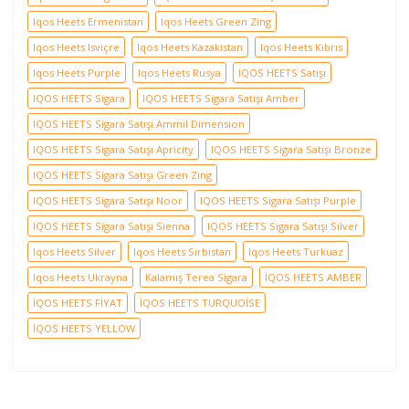
Iqos Heets Ermenistan
Iqos Heets Green Zing
Iqos Heets Isviçre
Iqos Heets Kazakistan
Iqos Heets Kıbrıs
Iqos Heets Purple
Iqos Heets Rusya
IQOS HEETS Satışı
IQOS HEETS Sigara
IQOS HEETS Sigara Satışı Amber
IQOS HEETS Sigara Satışı Ammil Dimension
IQOS HEETS Sigara Satışı Apricity
IQOS HEETS Sigara Satışı Bronze
IQOS HEETS Sigara Satışı Green Zing
IQOS HEETS Sigara Satışı Noor
IQOS HEETS Sigara Satışı Purple
IQOS HEETS Sigara Satışı Sienna
IQOS HEETS Sigara Satışı Silver
Iqos Heets Silver
Iqos Heets Sırbistan
Iqos Heets Turkuaz
Iqos Heets Ukrayna
Kalamış Terea Sigara
İQOS HEETS AMBER
İQOS HEETS FİYAT
İQOS HEETS TURQUOİSE
İQOS HEETS YELLOW