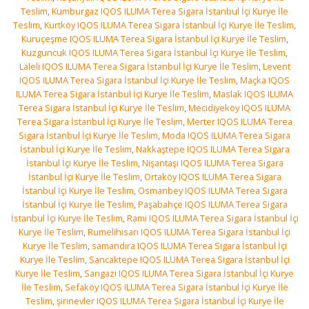
Teslim
,
Kumburgaz IQOS ILUMA Terea Sigara İstanbul İçi Kurye İle
Teslim
,
Kurtköy IQOS ILUMA Terea Sigara İstanbul İçi Kurye İle Teslim
,
Kuruçeşme IQOS ILUMA Terea Sigara İstanbul İçi Kurye İle Teslim
,
Kuzguncuk IQOS ILUMA Terea Sigara İstanbul İçi Kurye İle Teslim
,
Laleli IQOS ILUMA Terea Sigara İstanbul İçi Kurye İle Teslim
,
Levent
IQOS ILUMA Terea Sigara İstanbul İçi Kurye İle Teslim
,
Maçka IQOS
ILUMA Terea Sigara İstanbul İçi Kurye İle Teslim
,
Maslak IQOS ILUMA
Terea Sigara İstanbul İçi Kurye İle Teslim
,
Mecidiyeköy IQOS ILUMA
Terea Sigara İstanbul İçi Kurye İle Teslim
,
Merter IQOS ILUMA Terea
Sigara İstanbul İçi Kurye İle Teslim
,
Moda IQOS ILUMA Terea Sigara
İstanbul İçi Kurye İle Teslim
,
Nakkaştepe IQOS ILUMA Terea Sigara
İstanbul İçi Kurye İle Teslim
,
Nişantaşı IQOS ILUMA Terea Sigara
İstanbul İçi Kurye İle Teslim
,
Ortaköy IQOS ILUMA Terea Sigara
İstanbul İçi Kurye İle Teslim
,
Osmanbey IQOS ILUMA Terea Sigara
İstanbul İçi Kurye İle Teslim
,
Paşabahçe IQOS ILUMA Terea Sigara
İstanbul İçi Kurye İle Teslim
,
Rami IQOS ILUMA Terea Sigara İstanbul İçi
Kurye İle Teslim
,
Rumelihisarı IQOS ILUMA Terea Sigara İstanbul İçi
Kurye İle Teslim
,
samandıra IQOS ILUMA Terea Sigara İstanbul İçi
Kurye İle Teslim
,
Sancaktepe IQOS ILUMA Terea Sigara İstanbul İçi
Kurye İle Teslim
,
Sarıgazi IQOS ILUMA Terea Sigara İstanbul İçi Kurye
İle Teslim
,
Sefaköy IQOS ILUMA Terea Sigara İstanbul İçi Kurye İle
Teslim
,
şirinevler IQOS ILUMA Terea Sigara İstanbul İçi Kurye İle