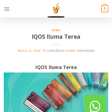
Skip
to
0
content
GENEL
IQOS Iluma Terea
ARALIK 22, 2024
’' TE GÖNDERILDI
ADMIN
TARAFINDAN
IQOS Iluma Terea