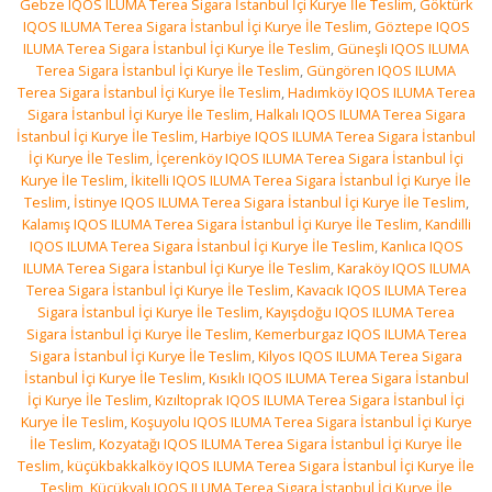
Gebze IQOS ILUMA Terea Sigara İstanbul İçi Kurye İle Teslim
,
Göktürk
IQOS ILUMA Terea Sigara İstanbul İçi Kurye İle Teslim
,
Göztepe IQOS
ILUMA Terea Sigara İstanbul İçi Kurye İle Teslim
,
Güneşli IQOS ILUMA
Terea Sigara İstanbul İçi Kurye İle Teslim
,
Güngören IQOS ILUMA
Terea Sigara İstanbul İçi Kurye İle Teslim
,
Hadımköy IQOS ILUMA Terea
Sigara İstanbul İçi Kurye İle Teslim
,
Halkalı IQOS ILUMA Terea Sigara
İstanbul İçi Kurye İle Teslim
,
Harbiye IQOS ILUMA Terea Sigara İstanbul
İçi Kurye İle Teslim
,
İçerenköy IQOS ILUMA Terea Sigara İstanbul İçi
Kurye İle Teslim
,
İkitelli IQOS ILUMA Terea Sigara İstanbul İçi Kurye İle
Teslim
,
İstinye IQOS ILUMA Terea Sigara İstanbul İçi Kurye İle Teslim
,
Kalamış IQOS ILUMA Terea Sigara İstanbul İçi Kurye İle Teslim
,
Kandilli
IQOS ILUMA Terea Sigara İstanbul İçi Kurye İle Teslim
,
Kanlıca IQOS
ILUMA Terea Sigara İstanbul İçi Kurye İle Teslim
,
Karaköy IQOS ILUMA
Terea Sigara İstanbul İçi Kurye İle Teslim
,
Kavacık IQOS ILUMA Terea
Sigara İstanbul İçi Kurye İle Teslim
,
Kayışdoğu IQOS ILUMA Terea
Sigara İstanbul İçi Kurye İle Teslim
,
Kemerburgaz IQOS ILUMA Terea
Sigara İstanbul İçi Kurye İle Teslim
,
Kilyos IQOS ILUMA Terea Sigara
İstanbul İçi Kurye İle Teslim
,
Kısıklı IQOS ILUMA Terea Sigara İstanbul
İçi Kurye İle Teslim
,
Kızıltoprak IQOS ILUMA Terea Sigara İstanbul İçi
Kurye İle Teslim
,
Koşuyolu IQOS ILUMA Terea Sigara İstanbul İçi Kurye
İle Teslim
,
Kozyatağı IQOS ILUMA Terea Sigara İstanbul İçi Kurye İle
Teslim
,
küçükbakkalköy IQOS ILUMA Terea Sigara İstanbul İçi Kurye İle
Teslim
,
Küçükyalı IQOS ILUMA Terea Sigara İstanbul İçi Kurye İle