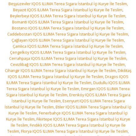
Beşyüzevler IQOS ILUMA Terea Sigara İstanbul İçi Kurye İle Teslim
,
Beyazıt IQOS ILUMA Terea Sigara İstanbul İçi Kurye İle Teslim
,
Beylerbeyi IQOS ILUMA Terea Sigara İstanbul İçi Kurye İle Teslim
,
Bomanti IQOS ILUMA Terea Sigara İstanbul İçi Kurye İle Teslim
,
Bostancı IQOS ILUMA Terea Sigara İstanbul İçi Kurye İle Teslim
,
Caddebostan IQOS ILUMA Terea Sigara İstanbul İçi Kurye İle Teslim
,
Çağlayan IQOS ILUMA Terea Sigara İstanbul İçi Kurye İle Teslim
,
Çamlıca IQOS ILUMA Terea Sigara İstanbul İçi Kurye İle Teslim
,
Çengelköy IQOS ILUMA Terea Sigara İstanbul İçi Kurye İle Teslim
,
Cerrahpaşa IQOS ILUMA Terea Sigara İstanbul İçi Kurye İle Teslim
,
Cevizlibağ IQOS ILUMA Terea Sigara İstanbul İçi Kurye İle Teslim
,
Cihangir IQOS ILUMA Terea Sigara İstanbul İçi Kurye İle Teslim
,
Dikilitaş
IQOS ILUMA Terea Sigara İstanbul İçi Kurye İle Teslim
,
Dragos IQOS
ILUMA Terea Sigara İstanbul İçi Kurye İle Teslim
,
Dudullu IQOS ILUMA
Terea Sigara İstanbul İçi Kurye İle Teslim
,
Emirgan IQOS ILUMA Terea
Sigara İstanbul İçi Kurye İle Teslim
,
Erenköy IQOS ILUMA Terea Sigara
İstanbul İçi Kurye İle Teslim
,
Esenyurt IQOS ILUMA Terea Sigara
İstanbul İçi Kurye İle Teslim
,
Etiler IQOS ILUMA Terea Sigara İstanbul İçi
Kurye İle Teslim
,
Fenerbahçe IQOS ILUMA Terea Sigara İstanbul İçi
Kurye İle Teslim
,
Fikirtepe IQOS ILUMA Terea Sigara İstanbul İçi Kurye
İle Teslim
,
Fındıklı IQOS ILUMA Terea Sigara İstanbul İçi Kurye İle
Teslim
,
Florya IQOS ILUMA Terea Sigara İstanbul İçi Kurye İle Teslim
,