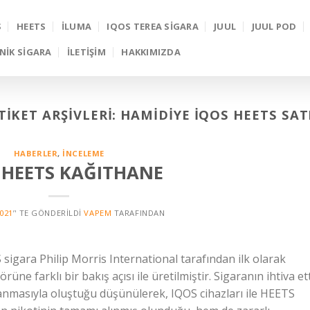
S
HEETS
İLUMA
IQOS TEREA SIGARA
JUUL
JUUL POD
NIK SIGARA
İLETİŞİM
HAKKIMIZDA
TIKET ARŞIVLERI:
HAMİDİYE İQOS HEETS SAT
HABERLER
,
İNCELEME
 HEETS KAĞITHANE
2021
’' TE GÖNDERILDI
VAPEM
TARAFINDAN
ara Philip Morris International tarafından ilk olarak
ne farklı bir bakış açısı ile üretilmiştir. Sigaranın ihtiva ett
yanmasıyla oluştuğu düşünülerek, IQOS cihazları ile HEETS