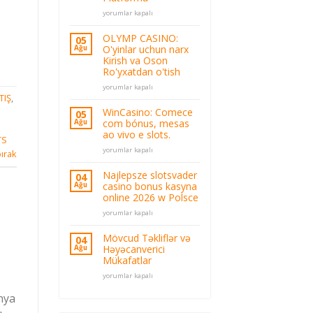
Resmi
yorumlar kapalı
Olymp
Online
OLYMP CASINO:
05
Casino
O'yinlar uchun narx
Ağu
Olymp
Kirish va Oson
Casino
Ro'yxatdan o'tish
Oyun
ve
OLYMP
yorumlar kapalı
Bahis
TIŞ
,
CASINO:
Platformu
O'yinlar
WinCasino: Comece
05
için
uchun
com bónus, mesas
Ağu
narx
ao vivo e slots.
TS
Kirish
va
WinCasino:
yorumlar kapalı
ırak
Oson
Comece
Ro'yxatdan
com
Najlepsze slotsvader
04
o'tish
bónus,
casino bonus kasyna
Ağu
için
mesas
online 2026 w Polsce
ao
vivo
Najlepsze
yorumlar kapalı
e
slotsvader
slots.
casino
Mövcud Təkliflər və
04
için
bonus
Həyəcanverici
Ağu
kasyna
Mükafatlar
online
2026
Mövcud
yorumlar kapalı
w
Təkliflər
nya
Polsce
və
için
Həyəcanverici