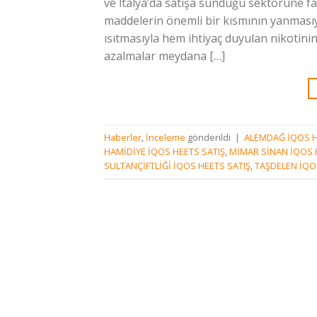
ve İtalya’da satışa sunduğu sektörüne farkl
maddelerin önemli bir kısmının yanması
ısıtmasıyla hem ihtiyaç duyulan nikotin
azalmalar meydana […]
Haberler
,
İnceleme
gönderildi
|
ALEMDAĞ İQOS H
HAMİDİYE İQOS HEETS SATIŞ
,
MİMAR SİNAN İQOS 
SULTANÇİFTLİĞİ İQOS HEETS SATIŞ
,
TAŞDELEN İQO