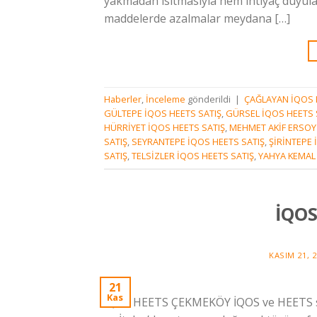
yakmadan ısıtmasıyla hem ihtiyaç duyula
maddelerde azalmalar meydana […]
Haberler
,
İnceleme
gönderildi
|
ÇAĞLAYAN İQOS 
GÜLTEPE İQOS HEETS SATIŞ
,
GÜRSEL İQOS HEETS 
HÜRRİYET İQOS HEETS SATIŞ
,
MEHMET AKİF ERSOY
SATIŞ
,
SEYRANTEPE İQOS HEETS SATIŞ
,
ŞİRİNTEPE 
SATIŞ
,
TELSİZLER İQOS HEETS SATIŞ
,
YAHYA KEMAL 
İQO
KASIM 21, 
21
Kas
İQOS HEETS ÇEKMEKÖY İQOS ve HEETS siga