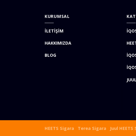
KURUMSAL
KAT
İLETİŞİM
İQO
HAKKIMIZDA
HEE
BLOG
İQO
İQO
JUU
HEETS Sigara
Terea Sigara
Juul
HEETS 