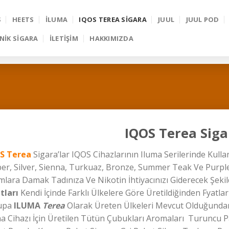
S
HEETS
İLUMA
IQOS TEREA SIGARA
JUUL
JUUL POD
NIK SIGARA
İLETİŞİM
HAKKIMIZDA
IQOS Terea Siga
S Terea
Sigara’lar IQOS Cihazlarının Iluma Serilerinde Kull
r, Silver, Sienna, Turkuaz, Bronze, Summer Teak Ve Purple 
lara Damak Tadınıza Ve Nikotin İhtiyacınızı Giderecek Şeki
tları
Kendi İçinde Farklı Ülkelere Göre Üretildiğinden Fyatlar
upa
ILUMA
Terea
Olarak Üreten Ülkeleri Mevcut Olduğundan F
a Cihazı İçin Üretilen Tütün Çubukları Aromaları Turuncu P