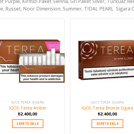
t Purple, Kırmızı Paket Sienna, Gri Paket Silver, Turkuaz R
e, Russet, Noor Dimension, Summer, TIDAL PEARL Sigara Ol
IQOS TEREA SIGARA
IQOS TEREA SIGARA
IQOS Terea Amber
IQOS Terea Bronze Sigara
₺
2.400,00
₺
2.400,00
SEPETE EKLE
SEPETE EKLE