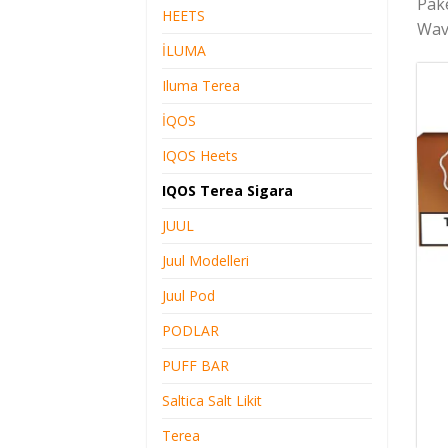
Pake
HEETS
Wav
İLUMA
Iluma Terea
İQOS
IQOS Heets
IQOS Terea Sigara
JUUL
Juul Modelleri
Juul Pod
PODLAR
PUFF BAR
Saltica Salt Likit
Terea