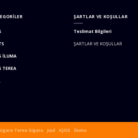
EGORİLER
ŞARTLAR VE KOŞULLAR
S
Teslimat Bilgileri
TS
ŞARTLAR VE KOŞULLAR
S İLUMA
S TEREA
L
Sigara
Terea Sigara
Juul
IQOS
İluma