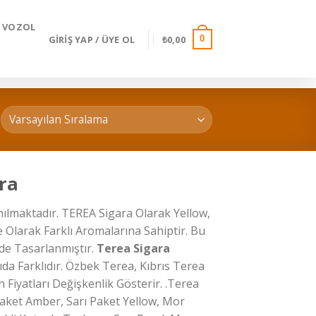
VOZOL
GIRIŞ YAP / ÜYE OL
₺
0,00
0
ra
anılmaktadır. TEREA Sigara Olarak Yellow,
Olarak Farklı Aromalarına Sahiptir. Bu
lde Tasarlanmıştır.
Terea Sigara
ıda Farklıdır. Özbek Terea, Kıbrıs Terea
iyatları Değişkenlik Gösterir. .Terea
aket Amber, Sarı Paket Yellow, Mor