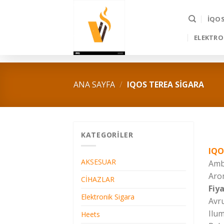
Skip
to
İQO
content
ELEKTRO
ANA SAYFA
/
IQOS TEREA SIGARA
KATEGORILER
IQO
AKSESUAR
Ambe
Arom
CİHAZLAR
Fiya
Elektronik Sigara
Avr
Ilum
Heets