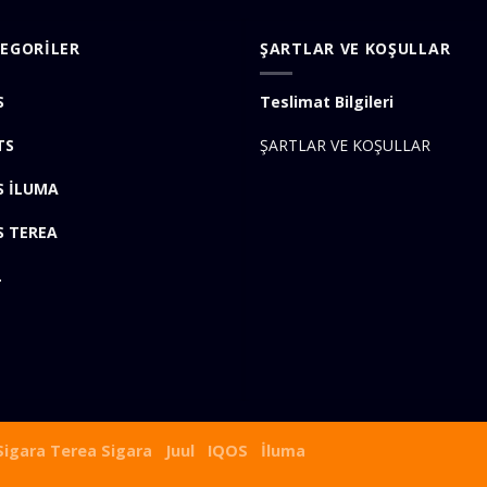
EGORİLER
ŞARTLAR VE KOŞULLAR
S
Teslimat Bilgileri
TS
ŞARTLAR VE KOŞULLAR
S İLUMA
S TEREA
L
Sigara
Terea Sigara
Juul
IQOS
İluma