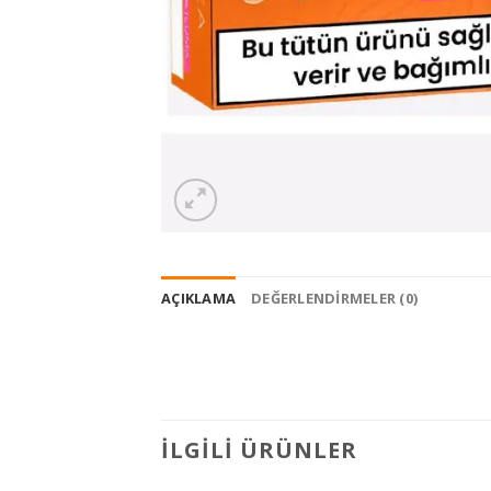
AÇIKLAMA
DEĞERLENDIRMELER (0)
İLGILI ÜRÜNLER