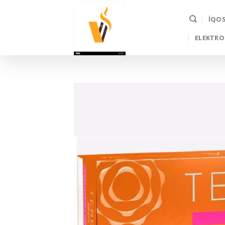
Skip
to
İQO
content
ELEKTRO