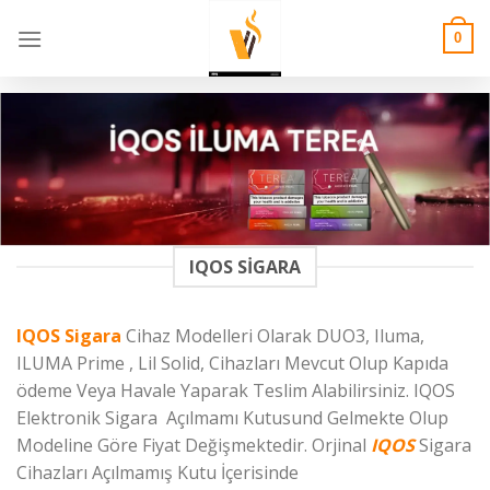
Skip
to
0
content
IQOS SIGARA
IQOS Sigara
Cihaz Modelleri Olarak DUO3, Iluma,
ILUMA Prime , Lil Solid, Cihazları Mevcut Olup Kapıda
ödeme Veya Havale Yaparak Teslim Alabilirsiniz. IQOS
Elektronik Sigara Açılmamı Kutusund Gelmekte Olup
Modeline Göre Fiyat Değişmektedir. Orjinal
IQOS
Sigara
Cihazları Açılmamış Kutu İçerisinde