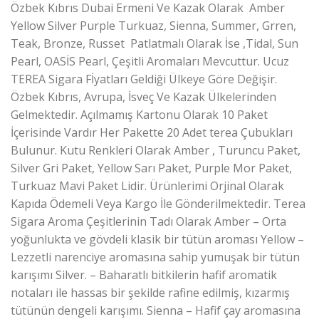
Özbek Kıbrıs Dubai Ermeni Ve Kazak Olarak Amber
Yellow Silver Purple Turkuaz, Sienna, Summer, Grren,
Teak, Bronze, Russet Patlatmalı Olarak İse ,Tidal, Sun
Pearl, OASİS Pearl, Çeşitli Aromaları Mevcuttur. Ucuz
TEREA Sigara Fİyatları Geldiği Ülkeye Göre Değişir.
Özbek Kıbrıs, Avrupa, İsveç Ve Kazak Ülkelerinden
Gelmektedir. Açılmamış Kartonu Olarak 10 Paket
İçerisinde Vardır Her Pakette 20 Adet terea Çubukları
Bulunur. Kutu Renkleri Olarak Amber , Turuncu Paket,
Silver Gri Paket, Yellow Sarı Paket, Purple Mor Paket,
Turkuaz Mavi Paket Lidir. Ürünlerimi Orjinal Olarak
Kapıda Ödemeli Veya Kargo İle Gönderilmektedir. Terea
Sigara Aroma Çeşitlerinin Tadı Olarak Amber – Orta
yoğunlukta ve gövdeli klasik bir tütün aroması Yellow –
Lezzetli narenciye aromasına sahip yumuşak bir tütün
karışımı Silver. – Baharatlı bitkilerin hafif aromatik
notaları ile hassas bir şekilde rafine edilmiş, kızarmış
tütünün dengeli karışımı. Sienna – Hafif çay aromasına