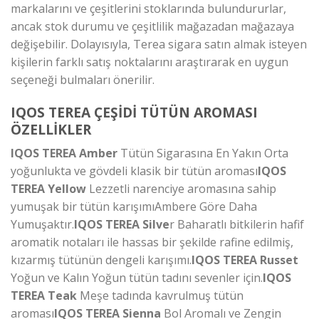
markalarını ve çeşitlerini stoklarında bulundururlar,
ancak stok durumu ve çeşitlilik mağazadan mağazaya
değişebilir. Dolayısıyla, Terea sigara satın almak isteyen
kişilerin farklı satış noktalarını araştırarak en uygun
seçeneği bulmaları önerilir.
IQOS TEREA ÇEŞİDİ TÜTÜN AROMASI
ÖZELLİKLER
IQOS TEREA Amber
Tütün Sigarasına En Yakın Orta
yoğunlukta ve gövdeli klasik bir tütün aroması
IQOS
TEREA Yellow
Lezzetli narenciye aromasına sahip
yumuşak bir tütün karışımıAmbere Göre Daha
Yumuşaktır.
IQOS TEREA Silve
r Baharatlı bitkilerin hafif
aromatik notaları ile hassas bir şekilde rafine edilmiş,
kızarmış tütünün dengeli karışımı.
IQOS TEREA Russet
Yoğun ve Kalın Yoğun tütün tadını sevenler için.
IQOS
TEREA Teak
Meşe tadında kavrulmuş tütün
aroması
IQOS TEREA Sienna
Bol Aromalı ve Zengin