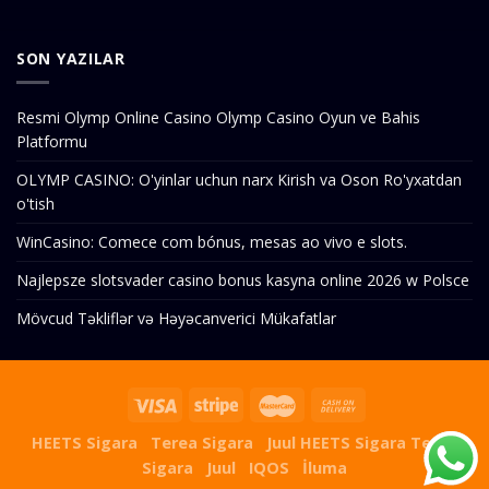
SON YAZILAR
Resmi Olymp Online Casino Olymp Casino Oyun ve Bahis
Platformu
OLYMP CASINO: O'yinlar uchun narx Kirish va Oson Ro'yxatdan
o'tish
WinCasino: Comece com bónus, mesas ao vivo e slots.
Najlepsze slotsvader casino bonus kasyna online 2026 w Polsce
Mövcud Təkliflər və Həyəcanverici Mükafatlar
HEETS Sigara
Terea Sigara
Juul
HEETS Sigara
Terea
Sigara
Juul
IQOS
İluma