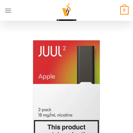
Skip
to
0
content