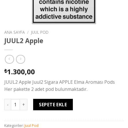
ANA SAYFA
/
JUUL POD
JUUL2 Apple
1.300,00
₺
JUUL2 Apple Juul2 Sigara APPLE Elma Aroması Pods
Her pakette 2 adet pod bulunmaktadır.
JUUL2 Apple adet
SEPETE EKLE
Kategoriler:
Juul Pod