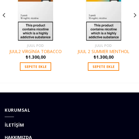
JUUL POD
JUUL POD
JUUL2 VİRGİNİA TOBACCO
JUUL 2 SUMMER MENTHOL
₺
1.300,00
₺
1.300,00
SEPETE EKLE
SEPETE EKLE
KURUMSAL
İLETİŞİM
HAKKIMIZDA