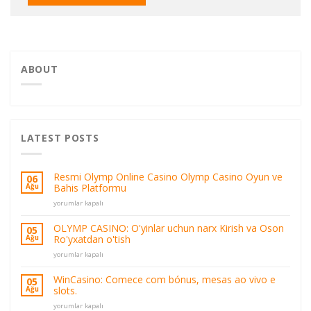
ABOUT
LATEST POSTS
Resmi Olymp Online Casino Olymp Casino Oyun ve
06
Bahis Platformu
Ağu
Resmi
yorumlar kapalı
Olymp
Online
OLYMP CASINO: O'yinlar uchun narx Kirish va Oson
05
Casino
Ro'yxatdan o'tish
Ağu
Olymp
OLYMP
Casino
yorumlar kapalı
CASINO:
Oyun
O'yinlar
ve
WinCasino: Comece com bónus, mesas ao vivo e
05
uchun
Bahis
slots.
Ağu
narx
Platformu
WinCasino:
Kirish
yorumlar kapalı
için