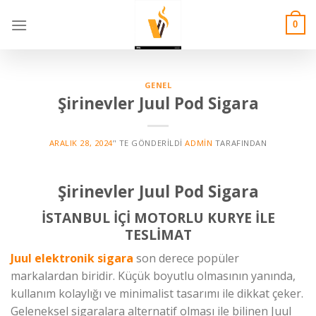
Skip
to
0
content
GENEL
Şirinevler Juul Pod Sigara
ARALIK 28, 2024
’' TE GÖNDERILDI
ADMIN
TARAFINDAN
Şirinevler Juul Pod Sigara
İSTANBUL İÇİ MOTORLU KURYE İLE
TESLİMAT
Juul elektronik sigara
son derece popüler
markalardan biridir. Küçük boyutlu olmasının yanında,
kullanım kolaylığı ve minimalist tasarımı ile dikkat çeker.
Geleneksel sigaralara alternatif olması ile bilinen Juul