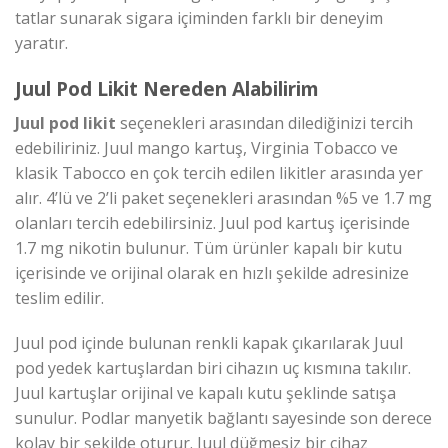
tatlar sunarak sigara içiminden farklı bir deneyim
yaratır.
Juul Pod Likit Nereden Alabilirim
Juul pod likit
seçenekleri arasından dilediğinizi tercih
edebiliriniz. Juul mango kartuş, Virginia Tobacco ve
klasik Tabocco en çok tercih edilen likitler arasında yer
alır. 4’lü ve 2’li paket seçenekleri arasından %5 ve 1.7 mg
olanları tercih edebilirsiniz. Juul pod kartuş içerisinde
1.7 mg nikotin bulunur. Tüm ürünler kapalı bir kutu
içerisinde ve orijinal olarak en hızlı şekilde adresinize
teslim edilir.
Juul pod içinde bulunan renkli kapak çıkarılarak Juul
pod yedek kartuşlardan biri cihazın uç kısmına takılır.
Juul kartuşlar orijinal ve kapalı kutu şeklinde satışa
sunulur. Podlar manyetik bağlantı sayesinde son derece
kolay bir şekilde oturur. Juul düğmesiz bir cihaz