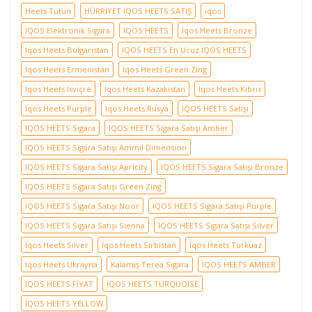
Heets Tütün
HÜRRİYET İQOS HEETS SATIŞ
iqos
IQOS Elektronik Sigara
IQOS HEETS
Iqos Heets Bronze
Iqos Heets Bulgaristan
IQOS HEETS En Ucuz IQOS HEETS
Iqos Heets Ermenistan
Iqos Heets Green Zing
Iqos Heets Isviçre
Iqos Heets Kazakistan
Iqos Heets Kıbrıs
Iqos Heets Purple
Iqos Heets Rusya
IQOS HEETS Satışı
IQOS HEETS Sigara
IQOS HEETS Sigara Satışı Amber
IQOS HEETS Sigara Satışı Ammil Dimension
IQOS HEETS Sigara Satışı Apricity
IQOS HEETS Sigara Satışı Bronze
IQOS HEETS Sigara Satışı Green Zing
IQOS HEETS Sigara Satışı Noor
IQOS HEETS Sigara Satışı Purple
IQOS HEETS Sigara Satışı Sienna
IQOS HEETS Sigara Satışı Silver
Iqos Heets Silver
Iqos Heets Sırbistan
Iqos Heets Turkuaz
Iqos Heets Ukrayna
Kalamış Terea Sigara
İQOS HEETS AMBER
İQOS HEETS FİYAT
İQOS HEETS TURQUOİSE
İQOS HEETS YELLOW