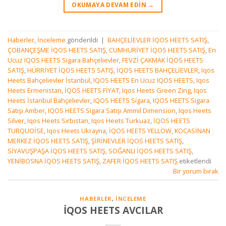
OKUMAYA DEVAM EDIN
→
Haberler
,
İnceleme
gönderildi
|
BAHÇELİEVLER İQOS HEETS SATIŞ
,
ÇOBANÇEŞME İQOS HEETS SATIŞ
,
CUMHURİYET İQOS HEETS SATIŞ
,
En
Ucuz IQOS HEETS Sigara Bahçelievler
,
FEVZİ ÇAKMAK İQOS HEETS
SATIŞ
,
HÜRRİYET İQOS HEETS SATIŞ
,
İQOS HEETS BAHÇELİEVLER
,
Iqos
Heets Bahçelievler İstanbul
,
IQOS HEETS En Ucuz IQOS HEETS
,
Iqos
Heets Ermenistan
,
İQOS HEETS FİYAT
,
Iqos Heets Green Zing
,
Iqos
Heets İstanbul Bahçelievler
,
IQOS HEETS Sigara
,
IQOS HEETS Sigara
Satışı Amber
,
IQOS HEETS Sigara Satışı Ammil Dimension
,
Iqos Heets
Silver
,
Iqos Heets Sırbistan
,
Iqos Heets Turkuaz
,
İQOS HEETS
TURQUOİSE
,
Iqos Heets Ukrayna
,
İQOS HEETS YELLOW
,
KOCASİNAN
MERKEZ İQOS HEETS SATIŞ
,
ŞİRİNEVLER İQOS HEETS SATIŞ
,
SİYAVUŞPAŞA İQOS HEETS SATIŞ
,
SOĞANLI İQOS HEETS SATIŞ
,
YENİBOSNA İQOS HEETS SATIŞ
,
ZAFER İQOS HEETS SATIŞ
etiketlendi
Bir yorum bırak
HABERLER
,
İNCELEME
İQOS HEETS AVCILAR