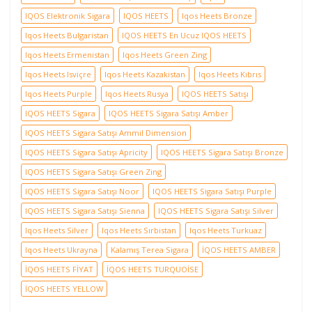
IQOS Elektronik Sigara
IQOS HEETS
Iqos Heets Bronze
Iqos Heets Bulgaristan
IQOS HEETS En Ucuz IQOS HEETS
Iqos Heets Ermenistan
Iqos Heets Green Zing
Iqos Heets Isviçre
Iqos Heets Kazakistan
Iqos Heets Kıbrıs
Iqos Heets Purple
Iqos Heets Rusya
IQOS HEETS Satışı
IQOS HEETS Sigara
IQOS HEETS Sigara Satışı Amber
IQOS HEETS Sigara Satışı Ammil Dimension
IQOS HEETS Sigara Satışı Apricity
IQOS HEETS Sigara Satışı Bronze
IQOS HEETS Sigara Satışı Green Zing
IQOS HEETS Sigara Satışı Noor
IQOS HEETS Sigara Satışı Purple
IQOS HEETS Sigara Satışı Sienna
IQOS HEETS Sigara Satışı Silver
Iqos Heets Silver
Iqos Heets Sırbistan
Iqos Heets Turkuaz
Iqos Heets Ukrayna
Kalamış Terea Sigara
İQOS HEETS AMBER
İQOS HEETS FİYAT
İQOS HEETS TURQUOİSE
İQOS HEETS YELLOW