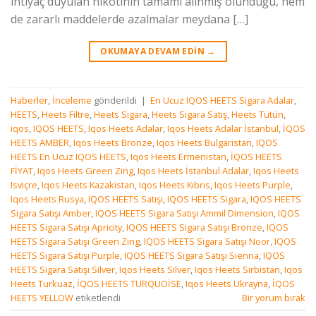
ihtiyaç duyulan nikotinin tamamı alınmış olunduğu, hem
de zararlı maddelerde azalmalar meydana […]
OKUMAYA DEVAM EDIN
→
Haberler
,
İnceleme
gönderildi
|
En Ucuz IQOS HEETS Sigara Adalar
,
HEETS
,
Heets Filtre
,
Heets Sigara
,
Heets Sigara Satış
,
Heets Tütün
,
iqos
,
IQOS HEETS
,
Iqos Heets Adalar
,
Iqos Heets Adalar İstanbul
,
İQOS
HEETS AMBER
,
Iqos Heets Bronze
,
Iqos Heets Bulgaristan
,
IQOS
HEETS En Ucuz IQOS HEETS
,
Iqos Heets Ermenistan
,
İQOS HEETS
FİYAT
,
Iqos Heets Green Zing
,
Iqos Heets İstanbul Adalar
,
Iqos Heets
Isviçre
,
Iqos Heets Kazakistan
,
Iqos Heets Kıbrıs
,
Iqos Heets Purple
,
Iqos Heets Rusya
,
IQOS HEETS Satışı
,
IQOS HEETS Sigara
,
IQOS HEETS
Sigara Satışı Amber
,
IQOS HEETS Sigara Satışı Ammil Dimension
,
IQOS
HEETS Sigara Satışı Apricity
,
IQOS HEETS Sigara Satışı Bronze
,
IQOS
HEETS Sigara Satışı Green Zing
,
IQOS HEETS Sigara Satışı Noor
,
IQOS
HEETS Sigara Satışı Purple
,
IQOS HEETS Sigara Satışı Sienna
,
IQOS
HEETS Sigara Satışı Silver
,
Iqos Heets Silver
,
Iqos Heets Sırbistan
,
Iqos
Heets Turkuaz
,
İQOS HEETS TURQUOİSE
,
Iqos Heets Ukrayna
,
İQOS
HEETS YELLOW
etiketlendi
Bir yorum bırak