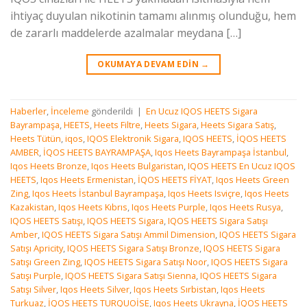
ihtiyaç duyulan nikotinin tamamı alınmış olunduğu, hem
de zararlı maddelerde azalmalar meydana […]
OKUMAYA DEVAM EDIN
→
Haberler
,
İnceleme
gönderildi
|
En Ucuz IQOS HEETS Sigara
Bayrampaşa
,
HEETS
,
Heets Filtre
,
Heets Sigara
,
Heets Sigara Satış
,
Heets Tütün
,
iqos
,
IQOS Elektronik Sigara
,
IQOS HEETS
,
İQOS HEETS
AMBER
,
İQOS HEETS BAYRAMPAŞA
,
Iqos Heets Bayrampaşa İstanbul
,
Iqos Heets Bronze
,
Iqos Heets Bulgaristan
,
IQOS HEETS En Ucuz IQOS
HEETS
,
Iqos Heets Ermenistan
,
İQOS HEETS FİYAT
,
Iqos Heets Green
Zing
,
Iqos Heets İstanbul Bayrampaşa
,
Iqos Heets Isviçre
,
Iqos Heets
Kazakistan
,
Iqos Heets Kıbrıs
,
Iqos Heets Purple
,
Iqos Heets Rusya
,
IQOS HEETS Satışı
,
IQOS HEETS Sigara
,
IQOS HEETS Sigara Satışı
Amber
,
IQOS HEETS Sigara Satışı Ammil Dimension
,
IQOS HEETS Sigara
Satışı Apricity
,
IQOS HEETS Sigara Satışı Bronze
,
IQOS HEETS Sigara
Satışı Green Zing
,
IQOS HEETS Sigara Satışı Noor
,
IQOS HEETS Sigara
Satışı Purple
,
IQOS HEETS Sigara Satışı Sienna
,
IQOS HEETS Sigara
Satışı Silver
,
Iqos Heets Silver
,
Iqos Heets Sırbistan
,
Iqos Heets
Turkuaz
,
İQOS HEETS TURQUOİSE
,
Iqos Heets Ukrayna
,
İQOS HEETS