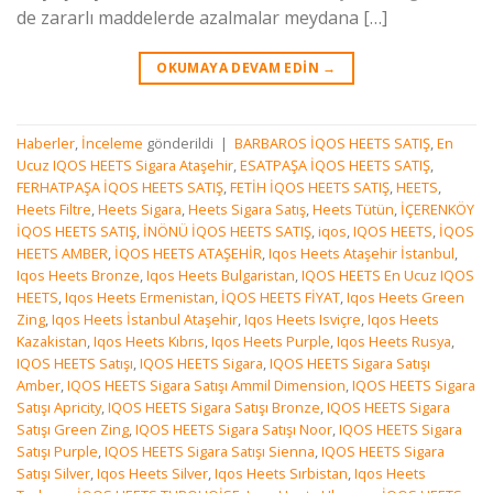
de zararlı maddelerde azalmalar meydana […]
OKUMAYA DEVAM EDIN
→
Haberler
,
İnceleme
gönderildi
|
BARBAROS İQOS HEETS SATIŞ
,
En
Ucuz IQOS HEETS Sigara Ataşehir
,
ESATPAŞA İQOS HEETS SATIŞ
,
FERHATPAŞA İQOS HEETS SATIŞ
,
FETİH İQOS HEETS SATIŞ
,
HEETS
,
Heets Filtre
,
Heets Sigara
,
Heets Sigara Satış
,
Heets Tütün
,
İÇERENKÖY
İQOS HEETS SATIŞ
,
İNÖNÜ İQOS HEETS SATIŞ
,
iqos
,
IQOS HEETS
,
İQOS
HEETS AMBER
,
İQOS HEETS ATAŞEHİR
,
Iqos Heets Ataşehir İstanbul
,
Iqos Heets Bronze
,
Iqos Heets Bulgaristan
,
IQOS HEETS En Ucuz IQOS
HEETS
,
Iqos Heets Ermenistan
,
İQOS HEETS FİYAT
,
Iqos Heets Green
Zing
,
Iqos Heets İstanbul Ataşehir
,
Iqos Heets Isviçre
,
Iqos Heets
Kazakistan
,
Iqos Heets Kıbrıs
,
Iqos Heets Purple
,
Iqos Heets Rusya
,
IQOS HEETS Satışı
,
IQOS HEETS Sigara
,
IQOS HEETS Sigara Satışı
Amber
,
IQOS HEETS Sigara Satışı Ammil Dimension
,
IQOS HEETS Sigara
Satışı Apricity
,
IQOS HEETS Sigara Satışı Bronze
,
IQOS HEETS Sigara
Satışı Green Zing
,
IQOS HEETS Sigara Satışı Noor
,
IQOS HEETS Sigara
Satışı Purple
,
IQOS HEETS Sigara Satışı Sienna
,
IQOS HEETS Sigara
Satışı Silver
,
Iqos Heets Silver
,
Iqos Heets Sırbistan
,
Iqos Heets