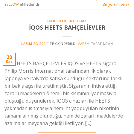
YELLOW
etiketlendi
Bir yorum bırak
HABERLER
,
İNCELEME
İQOS HEETS BAHÇELİEVLER
KASIM 20, 2021
’' TE GÖNDERILDI
VAPEM
TARAFINDAN
20
Kas
İQOS HEETS BAHÇELİEVLER İQOS ve HEETS sigara
Philip Morris International tarafından ilk olarak
Japonya ve İtalya’da satışa sunduğu sektörüne farklı
bir bakış açısı ile üretilmiştir. Sigaranın ihtiva ettiği
zararlı maddelerin önemli bir kısmının yanmasıyla
oluştuğu düşünülerek, IQOS cihazları ile HEETS
yakmadan ısıtmasıyla hem ihtiyaç duyulan nikotinin
tamamı alınmış olunduğu, hem de zararlı maddelerde
azalmalar meydana geldiği iletiliyor. […]