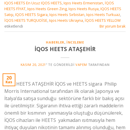
IQOS HEETS En Ucuz IQOS HEETS
,
Iqos Heets Ermenistan
,
İQOS
HEETS FİYAT
,
Iqos Heets Green Zing
,
Iqos Heets Rusya
,
IQOS HEETS
Satışı
,
IQOS HEETS Sigara
,
Iqos Heets Sırbistan
,
Iqos Heets Turkuaz
,
İQOS HEETS TURQUOİSE
,
Iqos Heets Ukrayna
,
İQOS HEETS YELLOW
etiketlendi
Bir yorum bırak
HABERLER
,
İNCELEME
İQOS HEETS ATAŞEHİR
KASIM 20, 2021
’' TE GÖNDERILDI
VAPEM
TARAFINDAN
20
Kas
İQOS HEETS ATAŞEHİR İQOS ve HEETS sigara Philip
Morris International tarafından ilk olarak Japonya ve
İtalya’da satışa sunduğu sektörüne farklı bir bakış açısı
ile üretilmiştir. Sigaranın ihtiva ettiği zararlı maddelerin
önemli bir kısmının yanmasıyla oluştuğu düşünülerek,
İQOS cihazları ile HEETS yakmadan ısıtmasıyla hem
ihtiyaç duyulan nikotinin tamamı alınmış olunduğu, hem