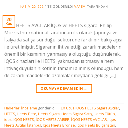
KASIM 20, 2021
’' TE GÖNDERILDI
VAPEM
TARAFINDAN
20
Kas
İQOS HEETS AVCILAR İQOS ve HEETS sigara Philip
Morris International tarafından ilk olarak Japonya ve
İtalya’da satışa sunduğu sektörüne farklı bir bakış açısı
ile üretilmiştir. Sigaranın ihtiva ettiği zararlı maddelerin
önemli bir kısmının yanmasıyla oluştuğu düşünülerek,
IQOS cihazları ile HEETS yakmadan ısıtmasıyla hem
ihtiyaç duyulan nikotinin tamamı alınmış olunduğu, hem
de zararlı maddelerde azalmalar meydana geldiği […]
OKUMAYA DEVAM EDIN
→
Haberler
,
İnceleme
gönderildi
|
En Ucuz IQOS HEETS Sigara Avcılar
,
HEETS
,
Heets Filtre
,
Heets Sigara
,
Heets Sigara Satış
,
Heets Tütün
,
iqos
,
IQOS HEETS
,
İQOS HEETS AMBER
,
İQOS HEETS AVCILAR
,
Iqos
Heets Avcılar İstanbul
,
Iqos Heets Bronze
,
Iqos Heets Bulgaristan
,