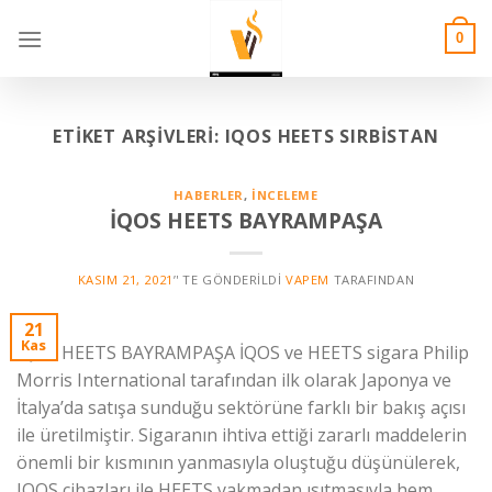
Skip
to
0
content
ETIKET ARŞIVLERI:
IQOS HEETS SIRBISTAN
HABERLER
,
İNCELEME
İQOS HEETS BAYRAMPAŞA
KASIM 21, 2021
’' TE GÖNDERILDI
VAPEM
TARAFINDAN
21
Kas
İQOS HEETS BAYRAMPAŞA İQOS ve HEETS sigara Philip
Morris International tarafından ilk olarak Japonya ve
İtalya’da satışa sunduğu sektörüne farklı bir bakış açısı
ile üretilmiştir. Sigaranın ihtiva ettiği zararlı maddelerin
önemli bir kısmının yanmasıyla oluştuğu düşünülerek,
IQOS cihazları ile HEETS yakmadan ısıtmasıyla hem