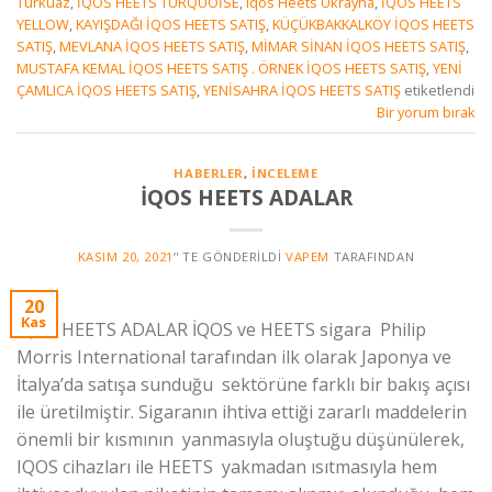
Turkuaz
,
İQOS HEETS TURQUOİSE
,
Iqos Heets Ukrayna
,
İQOS HEETS
YELLOW
,
KAYIŞDAĞI İQOS HEETS SATIŞ
,
KÜÇÜKBAKKALKÖY İQOS HEETS
SATIŞ
,
MEVLANA İQOS HEETS SATIŞ
,
MİMAR SİNAN İQOS HEETS SATIŞ
,
MUSTAFA KEMAL İQOS HEETS SATIŞ . ÖRNEK İQOS HEETS SATIŞ
,
YENİ
ÇAMLICA İQOS HEETS SATIŞ
,
YENİSAHRA İQOS HEETS SATIŞ
etiketlendi
Bir yorum bırak
HABERLER
,
İNCELEME
İQOS HEETS ADALAR
KASIM 20, 2021
’' TE GÖNDERILDI
VAPEM
TARAFINDAN
20
Kas
İQOS HEETS ADALAR İQOS ve HEETS sigara Philip
Morris International tarafından ilk olarak Japonya ve
İtalya’da satışa sunduğu sektörüne farklı bir bakış açısı
ile üretilmiştir. Sigaranın ihtiva ettiği zararlı maddelerin
önemli bir kısmının yanmasıyla oluştuğu düşünülerek,
IQOS cihazları ile HEETS yakmadan ısıtmasıyla hem