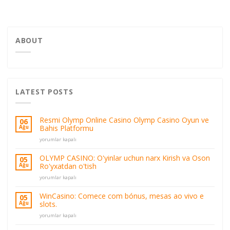
ABOUT
LATEST POSTS
Resmi Olymp Online Casino Olymp Casino Oyun ve
06
Bahis Platformu
Ağu
Resmi
yorumlar kapalı
Olymp
Online
OLYMP CASINO: O'yinlar uchun narx Kirish va Oson
05
Casino
Ro'yxatdan o'tish
Ağu
Olymp
OLYMP
Casino
yorumlar kapalı
CASINO:
Oyun
O'yinlar
ve
WinCasino: Comece com bónus, mesas ao vivo e
05
uchun
Bahis
slots.
Ağu
narx
Platformu
WinCasino:
Kirish
yorumlar kapalı
için
Comece
va