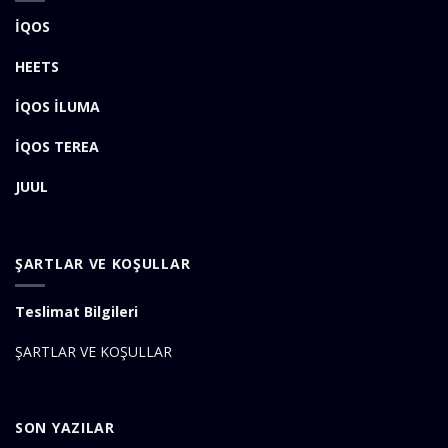
İQOS
HEETS
İQOS İLUMA
İQOS TEREA
JUUL
ŞARTLAR VE KOŞULLAR
Teslimat Bilgileri
ŞARTLAR VE KOŞULLAR
SON YAZILAR