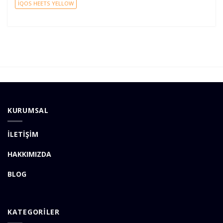
İQOS HEETS YELLOW
KURUMSAL
İLETİŞİM
HAKKIMIZDA
BLOG
KATEGORİLER