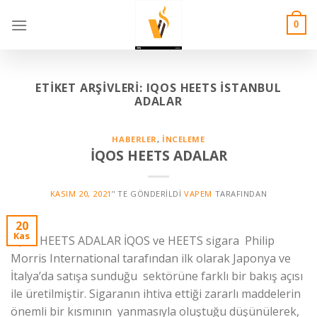
Skip
to
0
content
ETIKET ARŞIVLERI:
IQOS HEETS İSTANBUL
ADALAR
HABERLER
,
İNCELEME
İQOS HEETS ADALAR
KASIM 20, 2021
’' TE GÖNDERILDI
VAPEM
TARAFINDAN
20
Kas
İQOS HEETS ADALAR İQOS ve HEETS sigara Philip
Morris International tarafından ilk olarak Japonya ve
İtalya’da satışa sunduğu sektörüne farklı bir bakış açısı
ile üretilmiştir. Sigaranın ihtiva ettiği zararlı maddelerin
önemli bir kısmının yanmasıyla oluştuğu düşünülerek,