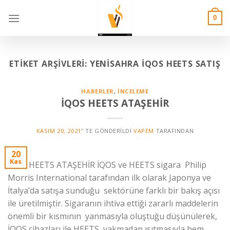
Skip
to
0
content
ETIKET ARŞIVLERI:
YENİSAHRA İQOS HEETS SATIŞ
HABERLER
,
İNCELEME
İQOS HEETS ATAŞEHİR
KASIM 20, 2021
’' TE GÖNDERILDI
VAPEM
TARAFINDAN
20
Kas
İQOS HEETS ATAŞEHİR İQOS ve HEETS sigara Philip
Morris International tarafından ilk olarak Japonya ve
İtalya’da satışa sunduğu sektörüne farklı bir bakış açısı
ile üretilmiştir. Sigaranın ihtiva ettiği zararlı maddelerin
önemli bir kısmının yanmasıyla oluştuğu düşünülerek,
İQOS cihazları ile HEETS yakmadan ısıtmasıyla hem