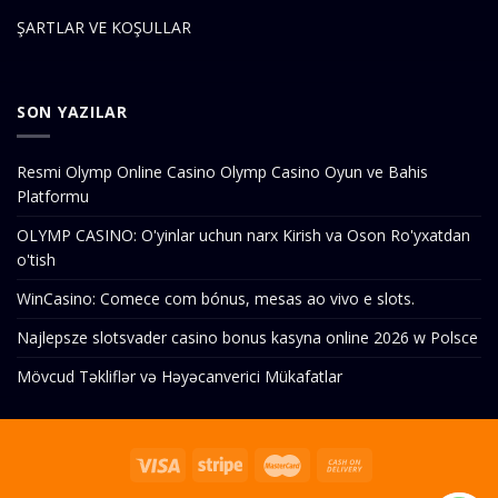
ŞARTLAR VE KOŞULLAR
SON YAZILAR
Resmi Olymp Online Casino Olymp Casino Oyun ve Bahis
Platformu
OLYMP CASINO: O'yinlar uchun narx Kirish va Oson Ro'yxatdan
o'tish
WinCasino: Comece com bónus, mesas ao vivo e slots.
Najlepsze slotsvader casino bonus kasyna online 2026 w Polsce
Mövcud Təkliflər və Həyəcanverici Mükafatlar