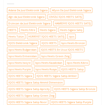
Adana Da Juul Elektronik Sigara
Afyon Da Juul Elektronik Sigara
Ağrı da Juul Elektronik Sigara
CEVİZLİ İQOS HEETS SATIŞ
Erzincan da Juul Elektronik Sigara
HAMİDİYE İQOS HEETS SATIŞ
HEETS
Heets Filtre
Heets Sigara
Heets Sigara Satış
Heets Tütün
HÜRRİYET İQOS HEETS SATIŞ
iqos
IQOS Elektronik Sigara
IQOS HEETS
Iqos Heets Bronze
Iqos Heets Bulgaristan
IQOS HEETS En Ucuz IQOS HEETS
Iqos Heets Ermenistan
Iqos Heets Green Zing
Iqos Heets Isviçre
Iqos Heets Kazakistan
Iqos Heets Kıbrıs
Iqos Heets Purple
Iqos Heets Rusya
IQOS HEETS Satışı
IQOS HEETS Sigara
IQOS HEETS Sigara Satışı Amber
IQOS HEETS Sigara Satışı Ammil Dimension
IQOS HEETS Sigara Satışı Apricity
IQOS HEETS Sigara Satışı Bronze
IQOS HEETS Sigara Satışı Green Zing
IQOS HEETS Sigara Satışı Noor
IQOS HEETS Sigara Satışı Purple