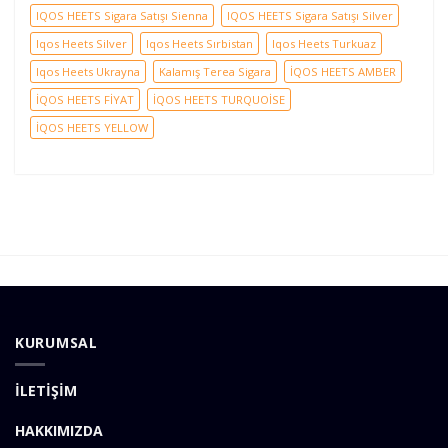
IQOS HEETS Sigara Satışı Sienna
IQOS HEETS Sigara Satışı Silver
Iqos Heets Silver
Iqos Heets Sırbistan
Iqos Heets Turkuaz
Iqos Heets Ukrayna
Kalamış Terea Sigara
İQOS HEETS AMBER
İQOS HEETS FİYAT
İQOS HEETS TURQUOİSE
İQOS HEETS YELLOW
KURUMSAL
İLETİŞİM
HAKKIMIZDA