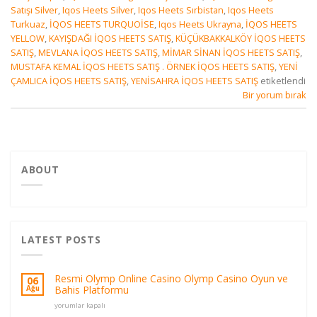
Satışı Silver
,
Iqos Heets Silver
,
Iqos Heets Sırbistan
,
Iqos Heets
Turkuaz
,
İQOS HEETS TURQUOİSE
,
Iqos Heets Ukrayna
,
İQOS HEETS
YELLOW
,
KAYIŞDAĞI İQOS HEETS SATIŞ
,
KÜÇÜKBAKKALKÖY İQOS HEETS
SATIŞ
,
MEVLANA İQOS HEETS SATIŞ
,
MİMAR SİNAN İQOS HEETS SATIŞ
,
MUSTAFA KEMAL İQOS HEETS SATIŞ . ÖRNEK İQOS HEETS SATIŞ
,
YENİ
ÇAMLICA İQOS HEETS SATIŞ
,
YENİSAHRA İQOS HEETS SATIŞ
etiketlendi
Bir yorum bırak
ABOUT
LATEST POSTS
Resmi Olymp Online Casino Olymp Casino Oyun ve
06
Bahis Platformu
Ağu
Resmi
yorumlar kapalı
Olymp