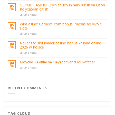
Online
OLYMP CASINO: O'yinlar uchun narx Kirish va Oson
05
Casino
Ro'yxatdan o'tish
Ağu
Olymp
OLYMP
Casino
yorumlar kapalı
CASINO:
Oyun
O'yinlar
ve
WinCasino: Comece com bónus, mesas ao vivo e
05
uchun
Bahis
slots.
Ağu
narx
Platformu
WinCasino:
Kirish
yorumlar kapalı
için
Comece
va
com
Oson
Najlepsze slotsvader casino bonus kasyna online
04
bónus,
Ro'yxatdan
2026 w Polsce
Ağu
mesas
o'tish
Najlepsze
ao
yorumlar kapalı
için
slotsvader
vivo
casino
e
Mövcud Təkliflər və Həyəcanverici Mükafatlar
04
bonus
slots.
Ağu
Mövcud
yorumlar kapalı
kasyna
için
Təkliflər
online
və
2026
Həyəcanverici
w
Mükafatlar
Polsce
için
RECENT COMMENTS
için
TAG CLOUD