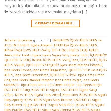
ihtiyaç duyulan nikotinin tamamı alınmış olunduğu, hem
de zararlı maddelerde azalmalar meydana […]
OKUMAYA DEVAM EDIN
→
Haberler
,
İnceleme
gönderildi
|
BARBAROS İQOS HEETS SATIŞ
,
En
Ucuz IQOS HEETS Sigara Ataşehir
,
ESATPAŞA İQOS HEETS SATIŞ
,
FERHATPAŞA İQOS HEETS SATIŞ
,
FETİH İQOS HEETS SATIŞ
,
HEETS
,
Heets Filtre
,
Heets Sigara
,
Heets Sigara Satış
,
Heets Tütün
,
İÇERENKÖY
İQOS HEETS SATIŞ
,
İNÖNÜ İQOS HEETS SATIŞ
,
iqos
,
IQOS HEETS
,
İQOS
HEETS AMBER
,
İQOS HEETS ATAŞEHİR
,
Iqos Heets Ataşehir İstanbul
,
Iqos Heets Bronze
,
Iqos Heets Bulgaristan
,
IQOS HEETS En Ucuz IQOS
HEETS
,
Iqos Heets Ermenistan
,
İQOS HEETS FİYAT
,
Iqos Heets Green
Zing
,
Iqos Heets İstanbul Ataşehir
,
Iqos Heets Isviçre
,
Iqos Heets
Kazakistan
,
Iqos Heets Kıbrıs
,
Iqos Heets Purple
,
Iqos Heets Rusya
,
IQOS HEETS Satışı
,
IQOS HEETS Sigara
,
IQOS HEETS Sigara Satışı
Amber
,
IQOS HEETS Sigara Satışı Ammil Dimension
,
IQOS HEETS Sigara
Satışı Apricity
,
IQOS HEETS Sigara Satışı Bronze
,
IQOS HEETS Sigara
Satışı Green Zing
,
IQOS HEETS Sigara Satışı Noor
,
IQOS HEETS Sigara
Satışı Purple
,
IQOS HEETS Sigara Satışı Sienna
,
IQOS HEETS Sigara