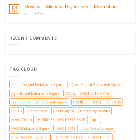
casino
e
Mövcud Təkliflər və Həyəcanverici Mükafatlar
04
bonus
slots.
Ağu
Mövcud
yorumlar kapalı
kasyna
için
Təkliflər
online
və
2026
Həyəcanverici
w
Mükafatlar
Polsce
için
RECENT COMMENTS
için
TAG CLOUD
Adana Da Juul Elektronik Sigara
Afyon Da Juul Elektronik Sigara
Ağrı da Juul Elektronik Sigara
CEVİZLİ İQOS HEETS SATIŞ
Erzincan da Juul Elektronik Sigara
HAMİDİYE İQOS HEETS SATIŞ
HEETS
Heets Filtre
Heets Sigara
Heets Sigara Satış
Heets Tütün
HÜRRİYET İQOS HEETS SATIŞ
iqos
IQOS Elektronik Sigara
IQOS HEETS
Iqos Heets Bronze
Iqos Heets Bulgaristan
IQOS HEETS En Ucuz IQOS HEETS