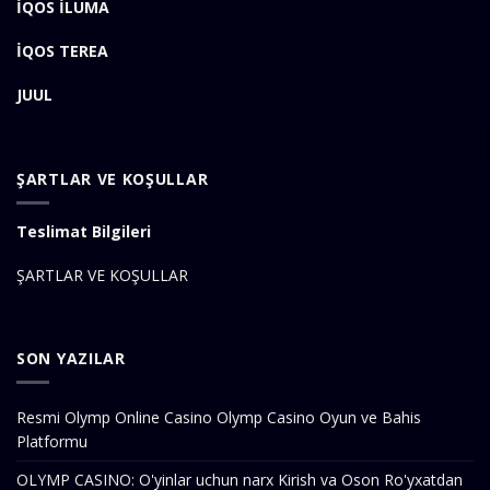
İQOS İLUMA
İQOS TEREA
JUUL
ŞARTLAR VE KOŞULLAR
Teslimat Bilgileri
ŞARTLAR VE KOŞULLAR
SON YAZILAR
Resmi Olymp Online Casino Olymp Casino Oyun ve Bahis
Platformu
OLYMP CASINO: O'yinlar uchun narx Kirish va Oson Ro'yxatdan