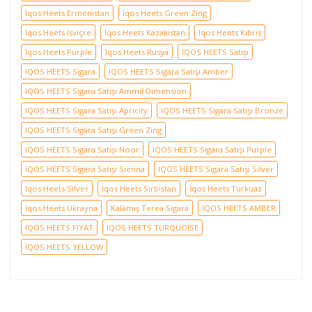
Iqos Heets Ermenistan
Iqos Heets Green Zing
Iqos Heets Isviçre
Iqos Heets Kazakistan
Iqos Heets Kıbrıs
Iqos Heets Purple
Iqos Heets Rusya
IQOS HEETS Satışı
IQOS HEETS Sigara
IQOS HEETS Sigara Satışı Amber
IQOS HEETS Sigara Satışı Ammil Dimension
IQOS HEETS Sigara Satışı Apricity
IQOS HEETS Sigara Satışı Bronze
IQOS HEETS Sigara Satışı Green Zing
IQOS HEETS Sigara Satışı Noor
IQOS HEETS Sigara Satışı Purple
IQOS HEETS Sigara Satışı Sienna
IQOS HEETS Sigara Satışı Silver
Iqos Heets Silver
Iqos Heets Sırbistan
Iqos Heets Turkuaz
Iqos Heets Ukrayna
Kalamış Terea Sigara
İQOS HEETS AMBER
İQOS HEETS FİYAT
İQOS HEETS TURQUOİSE
İQOS HEETS YELLOW