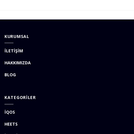
KURUMSAL
İLETİŞİM
HAKKIMIZDA
BLOG
KATEGORİLER
İQOS
HEETS