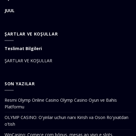
JUUL
ŞARTLAR VE KOŞULLAR
Teslimat Bilgileri
ŞARTLAR VE KOŞULLAR
SON YAZILAR
Resmi Olymp Online Casino Olymp Casino Oyun ve Bahis
Platformu
OLYMP CASINO: O'yinlar uchun narx Kirish va Oson Ro'yxatdan
o'tish
WinCasino: Comece com bónus, mesas ao vivo e slots.