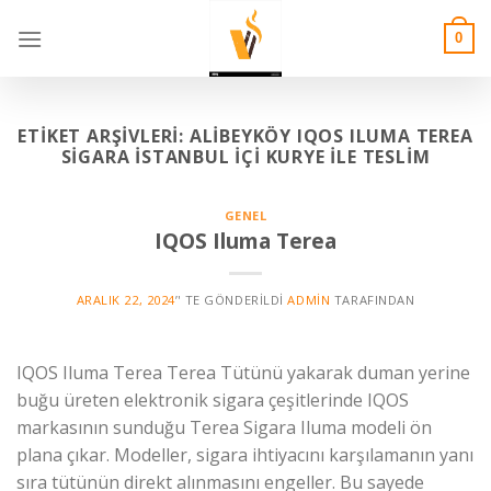
Skip
to
0
content
ETIKET ARŞIVLERI:
ALIBEYKÖY IQOS ILUMA TEREA
SIGARA İSTANBUL İÇI KURYE İLE TESLIM
GENEL
IQOS Iluma Terea
ARALIK 22, 2024
’' TE GÖNDERILDI
ADMIN
TARAFINDAN
IQOS Iluma Terea Terea Tütünü yakarak duman yerine
buğu üreten elektronik sigara çeşitlerinde IQOS
markasının sunduğu Terea Sigara Iluma modeli ön
plana çıkar. Modeller, sigara ihtiyacını karşılamanın yanı
sıra tütünün direkt alınmasını engeller. Bu sayede