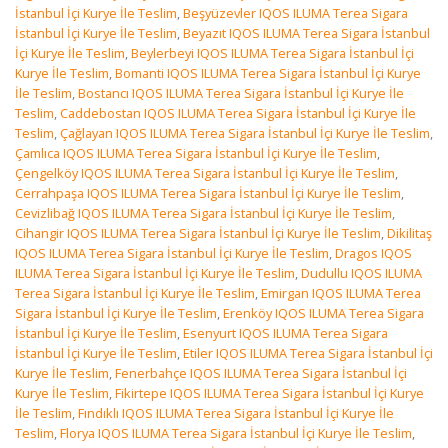
İstanbul İçi Kurye İle Teslim
,
Beşyüzevler IQOS ILUMA Terea Sigara
İstanbul İçi Kurye İle Teslim
,
Beyazıt IQOS ILUMA Terea Sigara İstanbul
İçi Kurye İle Teslim
,
Beylerbeyi IQOS ILUMA Terea Sigara İstanbul İçi
Kurye İle Teslim
,
Bomanti IQOS ILUMA Terea Sigara İstanbul İçi Kurye
İle Teslim
,
Bostancı IQOS ILUMA Terea Sigara İstanbul İçi Kurye İle
Teslim
,
Caddebostan IQOS ILUMA Terea Sigara İstanbul İçi Kurye İle
Teslim
,
Çağlayan IQOS ILUMA Terea Sigara İstanbul İçi Kurye İle Teslim
,
Çamlıca IQOS ILUMA Terea Sigara İstanbul İçi Kurye İle Teslim
,
Çengelköy IQOS ILUMA Terea Sigara İstanbul İçi Kurye İle Teslim
,
Cerrahpaşa IQOS ILUMA Terea Sigara İstanbul İçi Kurye İle Teslim
,
Cevizlibağ IQOS ILUMA Terea Sigara İstanbul İçi Kurye İle Teslim
,
Cihangir IQOS ILUMA Terea Sigara İstanbul İçi Kurye İle Teslim
,
Dikilitaş
IQOS ILUMA Terea Sigara İstanbul İçi Kurye İle Teslim
,
Dragos IQOS
ILUMA Terea Sigara İstanbul İçi Kurye İle Teslim
,
Dudullu IQOS ILUMA
Terea Sigara İstanbul İçi Kurye İle Teslim
,
Emirgan IQOS ILUMA Terea
Sigara İstanbul İçi Kurye İle Teslim
,
Erenköy IQOS ILUMA Terea Sigara
İstanbul İçi Kurye İle Teslim
,
Esenyurt IQOS ILUMA Terea Sigara
İstanbul İçi Kurye İle Teslim
,
Etiler IQOS ILUMA Terea Sigara İstanbul İçi
Kurye İle Teslim
,
Fenerbahçe IQOS ILUMA Terea Sigara İstanbul İçi
Kurye İle Teslim
,
Fikirtepe IQOS ILUMA Terea Sigara İstanbul İçi Kurye
İle Teslim
,
Fındıklı IQOS ILUMA Terea Sigara İstanbul İçi Kurye İle
Teslim
,
Florya IQOS ILUMA Terea Sigara İstanbul İçi Kurye İle Teslim
,