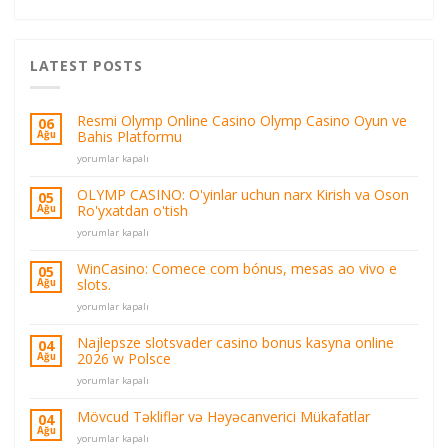
LATEST POSTS
Resmi Olymp Online Casino Olymp Casino Oyun ve
06
Bahis Platformu
Ağu
Resmi
yorumlar kapalı
Olymp
Online
OLYMP CASINO: O'yinlar uchun narx Kirish va Oson
05
Casino
Ro'yxatdan o'tish
Ağu
Olymp
OLYMP
Casino
yorumlar kapalı
CASINO:
Oyun
O'yinlar
ve
WinCasino: Comece com bónus, mesas ao vivo e
05
uchun
Bahis
slots.
Ağu
narx
Platformu
WinCasino:
Kirish
yorumlar kapalı
için
Comece
va
com
Oson
Najlepsze slotsvader casino bonus kasyna online
04
bónus,
Ro'yxatdan
2026 w Polsce
Ağu
mesas
o'tish
Najlepsze
ao
yorumlar kapalı
için
slotsvader
vivo
casino
e
Mövcud Təkliflər və Həyəcanverici Mükafatlar
04
bonus
slots.
Ağu
Mövcud
yorumlar kapalı
kasyna
için