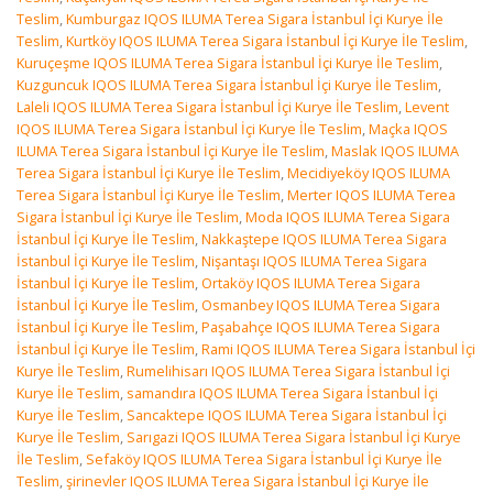
Teslim
,
Kumburgaz IQOS ILUMA Terea Sigara İstanbul İçi Kurye İle
Teslim
,
Kurtköy IQOS ILUMA Terea Sigara İstanbul İçi Kurye İle Teslim
,
Kuruçeşme IQOS ILUMA Terea Sigara İstanbul İçi Kurye İle Teslim
,
Kuzguncuk IQOS ILUMA Terea Sigara İstanbul İçi Kurye İle Teslim
,
Laleli IQOS ILUMA Terea Sigara İstanbul İçi Kurye İle Teslim
,
Levent
IQOS ILUMA Terea Sigara İstanbul İçi Kurye İle Teslim
,
Maçka IQOS
ILUMA Terea Sigara İstanbul İçi Kurye İle Teslim
,
Maslak IQOS ILUMA
Terea Sigara İstanbul İçi Kurye İle Teslim
,
Mecidiyeköy IQOS ILUMA
Terea Sigara İstanbul İçi Kurye İle Teslim
,
Merter IQOS ILUMA Terea
Sigara İstanbul İçi Kurye İle Teslim
,
Moda IQOS ILUMA Terea Sigara
İstanbul İçi Kurye İle Teslim
,
Nakkaştepe IQOS ILUMA Terea Sigara
İstanbul İçi Kurye İle Teslim
,
Nişantaşı IQOS ILUMA Terea Sigara
İstanbul İçi Kurye İle Teslim
,
Ortaköy IQOS ILUMA Terea Sigara
İstanbul İçi Kurye İle Teslim
,
Osmanbey IQOS ILUMA Terea Sigara
İstanbul İçi Kurye İle Teslim
,
Paşabahçe IQOS ILUMA Terea Sigara
İstanbul İçi Kurye İle Teslim
,
Rami IQOS ILUMA Terea Sigara İstanbul İçi
Kurye İle Teslim
,
Rumelihisarı IQOS ILUMA Terea Sigara İstanbul İçi
Kurye İle Teslim
,
samandıra IQOS ILUMA Terea Sigara İstanbul İçi
Kurye İle Teslim
,
Sancaktepe IQOS ILUMA Terea Sigara İstanbul İçi
Kurye İle Teslim
,
Sarıgazi IQOS ILUMA Terea Sigara İstanbul İçi Kurye
İle Teslim
,
Sefaköy IQOS ILUMA Terea Sigara İstanbul İçi Kurye İle
Teslim
,
şirinevler IQOS ILUMA Terea Sigara İstanbul İçi Kurye İle