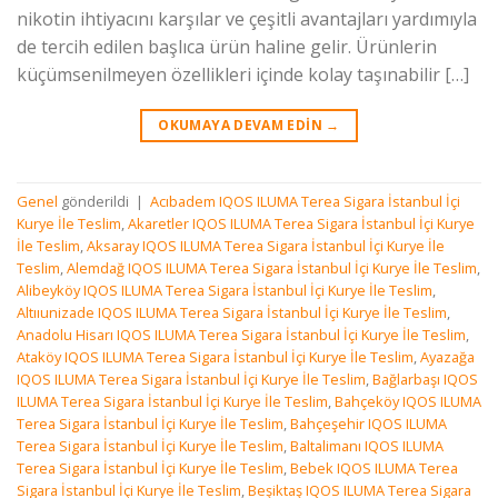
nikotin ihtiyacını karşılar ve çeşitli avantajları yardımıyla
de tercih edilen başlıca ürün haline gelir. Ürünlerin
küçümsenilmeyen özellikleri içinde kolay taşınabilir […]
OKUMAYA DEVAM EDIN
→
Genel
gönderildi
|
Acıbadem IQOS ILUMA Terea Sigara İstanbul İçi
Kurye İle Teslim
,
Akaretler IQOS ILUMA Terea Sigara İstanbul İçi Kurye
İle Teslim
,
Aksaray IQOS ILUMA Terea Sigara İstanbul İçi Kurye İle
Teslim
,
Alemdağ IQOS ILUMA Terea Sigara İstanbul İçi Kurye İle Teslim
,
Alibeyköy IQOS ILUMA Terea Sigara İstanbul İçi Kurye İle Teslim
,
Altııunizade IQOS ILUMA Terea Sigara İstanbul İçi Kurye İle Teslim
,
Anadolu Hisarı IQOS ILUMA Terea Sigara İstanbul İçi Kurye İle Teslim
,
Ataköy IQOS ILUMA Terea Sigara İstanbul İçi Kurye İle Teslim
,
Ayazağa
IQOS ILUMA Terea Sigara İstanbul İçi Kurye İle Teslim
,
Bağlarbaşı IQOS
ILUMA Terea Sigara İstanbul İçi Kurye İle Teslim
,
Bahçeköy IQOS ILUMA
Terea Sigara İstanbul İçi Kurye İle Teslim
,
Bahçeşehir IQOS ILUMA
Terea Sigara İstanbul İçi Kurye İle Teslim
,
Baltalimanı IQOS ILUMA
Terea Sigara İstanbul İçi Kurye İle Teslim
,
Bebek IQOS ILUMA Terea
Sigara İstanbul İçi Kurye İle Teslim
,
Beşiktaş IQOS ILUMA Terea Sigara