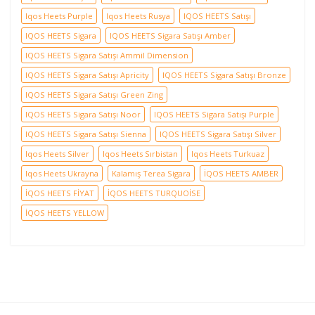
Iqos Heets Purple
Iqos Heets Rusya
IQOS HEETS Satışı
IQOS HEETS Sigara
IQOS HEETS Sigara Satışı Amber
IQOS HEETS Sigara Satışı Ammil Dimension
IQOS HEETS Sigara Satışı Apricity
IQOS HEETS Sigara Satışı Bronze
IQOS HEETS Sigara Satışı Green Zing
IQOS HEETS Sigara Satışı Noor
IQOS HEETS Sigara Satışı Purple
IQOS HEETS Sigara Satışı Sienna
IQOS HEETS Sigara Satışı Silver
Iqos Heets Silver
Iqos Heets Sırbistan
Iqos Heets Turkuaz
Iqos Heets Ukrayna
Kalamış Terea Sigara
İQOS HEETS AMBER
İQOS HEETS FİYAT
İQOS HEETS TURQUOİSE
İQOS HEETS YELLOW