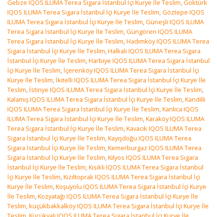
Gebze IQOS ILUMA Terea Sigara İstanbul İçi Kurye İle Teslim
,
Göktürk
IQOS ILUMA Terea Sigara İstanbul İçi Kurye İle Teslim
,
Göztepe IQOS
ILUMA Terea Sigara İstanbul İçi Kurye İle Teslim
,
Güneşli IQOS ILUMA
Terea Sigara İstanbul İçi Kurye İle Teslim
,
Güngören IQOS ILUMA
Terea Sigara İstanbul İçi Kurye İle Teslim
,
Hadımköy IQOS ILUMA Terea
Sigara İstanbul İçi Kurye İle Teslim
,
Halkalı IQOS ILUMA Terea Sigara
İstanbul İçi Kurye İle Teslim
,
Harbiye IQOS ILUMA Terea Sigara İstanbul
İçi Kurye İle Teslim
,
İçerenköy IQOS ILUMA Terea Sigara İstanbul İçi
Kurye İle Teslim
,
İkitelli IQOS ILUMA Terea Sigara İstanbul İçi Kurye İle
Teslim
,
İstinye IQOS ILUMA Terea Sigara İstanbul İçi Kurye İle Teslim
,
Kalamış IQOS ILUMA Terea Sigara İstanbul İçi Kurye İle Teslim
,
Kandilli
IQOS ILUMA Terea Sigara İstanbul İçi Kurye İle Teslim
,
Kanlıca IQOS
ILUMA Terea Sigara İstanbul İçi Kurye İle Teslim
,
Karaköy IQOS ILUMA
Terea Sigara İstanbul İçi Kurye İle Teslim
,
Kavacık IQOS ILUMA Terea
Sigara İstanbul İçi Kurye İle Teslim
,
Kayışdoğu IQOS ILUMA Terea
Sigara İstanbul İçi Kurye İle Teslim
,
Kemerburgaz IQOS ILUMA Terea
Sigara İstanbul İçi Kurye İle Teslim
,
Kilyos IQOS ILUMA Terea Sigara
İstanbul İçi Kurye İle Teslim
,
Kısıklı IQOS ILUMA Terea Sigara İstanbul
İçi Kurye İle Teslim
,
Kızıltoprak IQOS ILUMA Terea Sigara İstanbul İçi
Kurye İle Teslim
,
Koşuyolu IQOS ILUMA Terea Sigara İstanbul İçi Kurye
İle Teslim
,
Kozyatağı IQOS ILUMA Terea Sigara İstanbul İçi Kurye İle
Teslim
,
küçükbakkalköy IQOS ILUMA Terea Sigara İstanbul İçi Kurye İle
Teslim
,
Küçükyalı IQOS ILUMA Terea Sigara İstanbul İçi Kurye İle