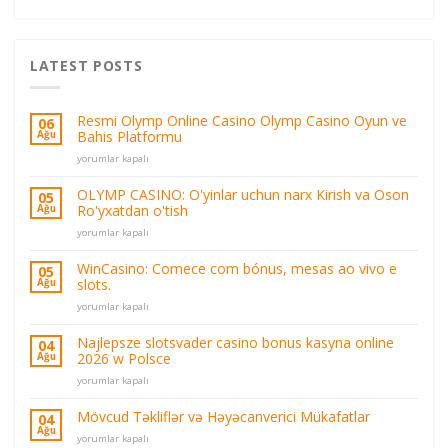
LATEST POSTS
Resmi Olymp Online Casino Olymp Casino Oyun ve
06
Bahis Platformu
Ağu
Resmi
yorumlar kapalı
Olymp
Online
OLYMP CASINO: O'yinlar uchun narx Kirish va Oson
05
Casino
Ro'yxatdan o'tish
Ağu
Olymp
OLYMP
Casino
yorumlar kapalı
CASINO:
Oyun
O'yinlar
ve
WinCasino: Comece com bónus, mesas ao vivo e
05
uchun
Bahis
slots.
Ağu
narx
Platformu
WinCasino:
Kirish
yorumlar kapalı
için
Comece
va
com
Oson
Najlepsze slotsvader casino bonus kasyna online
04
bónus,
Ro'yxatdan
2026 w Polsce
Ağu
mesas
o'tish
Najlepsze
ao
yorumlar kapalı
için
slotsvader
vivo
casino
e
Mövcud Təkliflər və Həyəcanverici Mükafatlar
04
bonus
slots.
Ağu
Mövcud
yorumlar kapalı
kasyna
için