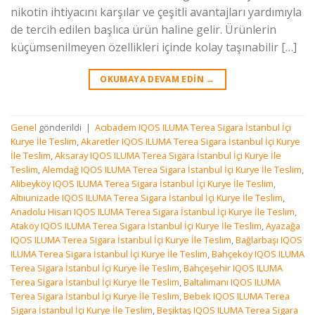
nikotin ihtiyacını karşılar ve çeşitli avantajları yardımıyla
de tercih edilen başlıca ürün haline gelir. Ürünlerin
küçümsenilmeyen özellikleri içinde kolay taşınabilir […]
OKUMAYA DEVAM EDIN
→
Genel
gönderildi
|
Acıbadem IQOS ILUMA Terea Sigara İstanbul İçi
Kurye İle Teslim
,
Akaretler IQOS ILUMA Terea Sigara İstanbul İçi Kurye
İle Teslim
,
Aksaray IQOS ILUMA Terea Sigara İstanbul İçi Kurye İle
Teslim
,
Alemdağ IQOS ILUMA Terea Sigara İstanbul İçi Kurye İle Teslim
,
Alibeyköy IQOS ILUMA Terea Sigara İstanbul İçi Kurye İle Teslim
,
Altııunizade IQOS ILUMA Terea Sigara İstanbul İçi Kurye İle Teslim
,
Anadolu Hisarı IQOS ILUMA Terea Sigara İstanbul İçi Kurye İle Teslim
,
Ataköy IQOS ILUMA Terea Sigara İstanbul İçi Kurye İle Teslim
,
Ayazağa
IQOS ILUMA Terea Sigara İstanbul İçi Kurye İle Teslim
,
Bağlarbaşı IQOS
ILUMA Terea Sigara İstanbul İçi Kurye İle Teslim
,
Bahçeköy IQOS ILUMA
Terea Sigara İstanbul İçi Kurye İle Teslim
,
Bahçeşehir IQOS ILUMA
Terea Sigara İstanbul İçi Kurye İle Teslim
,
Baltalimanı IQOS ILUMA
Terea Sigara İstanbul İçi Kurye İle Teslim
,
Bebek IQOS ILUMA Terea
Sigara İstanbul İçi Kurye İle Teslim
,
Beşiktaş IQOS ILUMA Terea Sigara