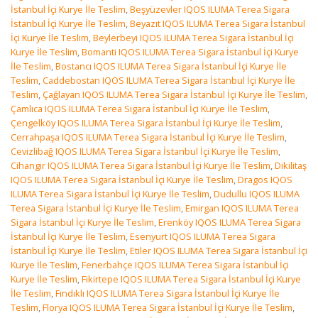
İstanbul İçi Kurye İle Teslim
,
Beşyüzevler IQOS ILUMA Terea Sigara
İstanbul İçi Kurye İle Teslim
,
Beyazıt IQOS ILUMA Terea Sigara İstanbul
İçi Kurye İle Teslim
,
Beylerbeyi IQOS ILUMA Terea Sigara İstanbul İçi
Kurye İle Teslim
,
Bomanti IQOS ILUMA Terea Sigara İstanbul İçi Kurye
İle Teslim
,
Bostancı IQOS ILUMA Terea Sigara İstanbul İçi Kurye İle
Teslim
,
Caddebostan IQOS ILUMA Terea Sigara İstanbul İçi Kurye İle
Teslim
,
Çağlayan IQOS ILUMA Terea Sigara İstanbul İçi Kurye İle Teslim
,
Çamlıca IQOS ILUMA Terea Sigara İstanbul İçi Kurye İle Teslim
,
Çengelköy IQOS ILUMA Terea Sigara İstanbul İçi Kurye İle Teslim
,
Cerrahpaşa IQOS ILUMA Terea Sigara İstanbul İçi Kurye İle Teslim
,
Cevizlibağ IQOS ILUMA Terea Sigara İstanbul İçi Kurye İle Teslim
,
Cihangir IQOS ILUMA Terea Sigara İstanbul İçi Kurye İle Teslim
,
Dikilitaş
IQOS ILUMA Terea Sigara İstanbul İçi Kurye İle Teslim
,
Dragos IQOS
ILUMA Terea Sigara İstanbul İçi Kurye İle Teslim
,
Dudullu IQOS ILUMA
Terea Sigara İstanbul İçi Kurye İle Teslim
,
Emirgan IQOS ILUMA Terea
Sigara İstanbul İçi Kurye İle Teslim
,
Erenköy IQOS ILUMA Terea Sigara
İstanbul İçi Kurye İle Teslim
,
Esenyurt IQOS ILUMA Terea Sigara
İstanbul İçi Kurye İle Teslim
,
Etiler IQOS ILUMA Terea Sigara İstanbul İçi
Kurye İle Teslim
,
Fenerbahçe IQOS ILUMA Terea Sigara İstanbul İçi
Kurye İle Teslim
,
Fikirtepe IQOS ILUMA Terea Sigara İstanbul İçi Kurye
İle Teslim
,
Fındıklı IQOS ILUMA Terea Sigara İstanbul İçi Kurye İle
Teslim
,
Florya IQOS ILUMA Terea Sigara İstanbul İçi Kurye İle Teslim
,