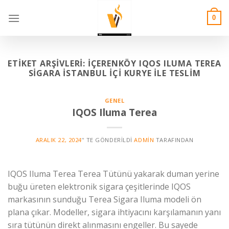
Skip
to
0
content
ETIKET ARŞIVLERI:
İÇERENKÖY IQOS ILUMA TEREA
SIGARA İSTANBUL İÇI KURYE İLE TESLIM
GENEL
IQOS Iluma Terea
ARALIK 22, 2024
’' TE GÖNDERILDI
ADMIN
TARAFINDAN
IQOS Iluma Terea Terea Tütünü yakarak duman yerine
buğu üreten elektronik sigara çeşitlerinde IQOS
markasının sunduğu Terea Sigara Iluma modeli ön
plana çıkar. Modeller, sigara ihtiyacını karşılamanın yanı
sıra tütünün direkt alınmasını engeller. Bu sayede