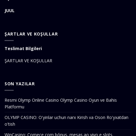
JUUL
ŞARTLAR VE KOŞULLAR
Teslimat Bilgileri
ŞARTLAR VE KOŞULLAR
SON YAZILAR
Resmi Olymp Online Casino Olymp Casino Oyun ve Bahis
Platformu
OLYMP CASINO: O'yinlar uchun narx Kirish va Oson Ro'yxatdan
o'tish
WinCasino: Comece com bónus, mesas ao vivo e slots.