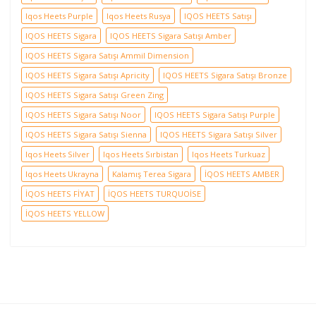
Iqos Heets Purple
Iqos Heets Rusya
IQOS HEETS Satışı
IQOS HEETS Sigara
IQOS HEETS Sigara Satışı Amber
IQOS HEETS Sigara Satışı Ammil Dimension
IQOS HEETS Sigara Satışı Apricity
IQOS HEETS Sigara Satışı Bronze
IQOS HEETS Sigara Satışı Green Zing
IQOS HEETS Sigara Satışı Noor
IQOS HEETS Sigara Satışı Purple
IQOS HEETS Sigara Satışı Sienna
IQOS HEETS Sigara Satışı Silver
Iqos Heets Silver
Iqos Heets Sırbistan
Iqos Heets Turkuaz
Iqos Heets Ukrayna
Kalamış Terea Sigara
İQOS HEETS AMBER
İQOS HEETS FİYAT
İQOS HEETS TURQUOİSE
İQOS HEETS YELLOW