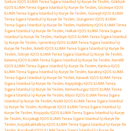
Gebze IQOS ILUMA Terea Sigara İstanbul İçi Kurye İle Teslim
,
Göktürk
IQOS ILUMA Terea Sigara İstanbul İçi Kurye İle Teslim
,
Göztepe IQOS
ILUMA Terea Sigara İstanbul İçi Kurye İle Teslim
,
Güneşli IQOS ILUMA
Terea Sigara İstanbul İçi Kurye İle Teslim
,
Güngören IQOS ILUMA
Terea Sigara İstanbul İçi Kurye İle Teslim
,
Hadımköy IQOS ILUMA Terea
Sigara İstanbul İçi Kurye İle Teslim
,
Halkalı IQOS ILUMA Terea Sigara
İstanbul İçi Kurye İle Teslim
,
Harbiye IQOS ILUMA Terea Sigara İstanbul
İçi Kurye İle Teslim
,
İçerenköy IQOS ILUMA Terea Sigara İstanbul İçi
Kurye İle Teslim
,
İkitelli IQOS ILUMA Terea Sigara İstanbul İçi Kurye İle
Teslim
,
İstinye IQOS ILUMA Terea Sigara İstanbul İçi Kurye İle Teslim
,
Kalamış IQOS ILUMA Terea Sigara İstanbul İçi Kurye İle Teslim
,
Kandilli
IQOS ILUMA Terea Sigara İstanbul İçi Kurye İle Teslim
,
Kanlıca IQOS
ILUMA Terea Sigara İstanbul İçi Kurye İle Teslim
,
Karaköy IQOS ILUMA
Terea Sigara İstanbul İçi Kurye İle Teslim
,
Kavacık IQOS ILUMA Terea
Sigara İstanbul İçi Kurye İle Teslim
,
Kayışdoğu IQOS ILUMA Terea
Sigara İstanbul İçi Kurye İle Teslim
,
Kemerburgaz IQOS ILUMA Terea
Sigara İstanbul İçi Kurye İle Teslim
,
Kilyos IQOS ILUMA Terea Sigara
İstanbul İçi Kurye İle Teslim
,
Kısıklı IQOS ILUMA Terea Sigara İstanbul
İçi Kurye İle Teslim
,
Kızıltoprak IQOS ILUMA Terea Sigara İstanbul İçi
Kurye İle Teslim
,
Koşuyolu IQOS ILUMA Terea Sigara İstanbul İçi Kurye
İle Teslim
,
Kozyatağı IQOS ILUMA Terea Sigara İstanbul İçi Kurye İle
Teslim
,
küçükbakkalköy IQOS ILUMA Terea Sigara İstanbul İçi Kurye İle
Teslim
,
Küçükyalı IQOS ILUMA Terea Sigara İstanbul İçi Kurye İle