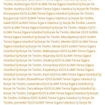
Teslim
,
Kumburgaz IQOS ILUMA Terea Sigara İstanbul İçi Kurye İle
Teslim
,
Kurtköy IQOS ILUMA Terea Sigara İstanbul İçi Kurye İle Teslim
,
Kuruçeşme IQOS ILUMA Terea Sigara İstanbul İçi Kurye İle Teslim
,
Kuzguncuk IQOS ILUMA Terea Sigara İstanbul İçi Kurye İle Teslim
,
Laleli IQOS ILUMA Terea Sigara İstanbul İçi Kurye İle Teslim
,
Levent
IQOS ILUMA Terea Sigara İstanbul İçi Kurye İle Teslim
,
Maçka IQOS
ILUMA Terea Sigara İstanbul İçi Kurye İle Teslim
,
Maslak IQOS ILUMA
Terea Sigara İstanbul İçi Kurye İle Teslim
,
Mecidiyeköy IQOS ILUMA
Terea Sigara İstanbul İçi Kurye İle Teslim
,
Merter IQOS ILUMA Terea
Sigara İstanbul İçi Kurye İle Teslim
,
Moda IQOS ILUMA Terea Sigara
İstanbul İçi Kurye İle Teslim
,
Nakkaştepe IQOS ILUMA Terea Sigara
İstanbul İçi Kurye İle Teslim
,
Nişantaşı IQOS ILUMA Terea Sigara
İstanbul İçi Kurye İle Teslim
,
Ortaköy IQOS ILUMA Terea Sigara
İstanbul İçi Kurye İle Teslim
,
Osmanbey IQOS ILUMA Terea Sigara
İstanbul İçi Kurye İle Teslim
,
Paşabahçe IQOS ILUMA Terea Sigara
İstanbul İçi Kurye İle Teslim
,
Rami IQOS ILUMA Terea Sigara İstanbul İçi
Kurye İle Teslim
,
Rumelihisarı IQOS ILUMA Terea Sigara İstanbul İçi
Kurye İle Teslim
,
samandıra IQOS ILUMA Terea Sigara İstanbul İçi
Kurye İle Teslim
,
Sancaktepe IQOS ILUMA Terea Sigara İstanbul İçi
Kurye İle Teslim
,
Sarıgazi IQOS ILUMA Terea Sigara İstanbul İçi Kurye
İle Teslim
,
Sefaköy IQOS ILUMA Terea Sigara İstanbul İçi Kurye İle
Teslim
,
şirinevler IQOS ILUMA Terea Sigara İstanbul İçi Kurye İle