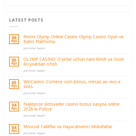
LATEST POSTS
Resmi Olymp Online Casino Olymp Casino Oyun ve
06
Bahis Platformu
Ağu
Resmi
yorumlar kapalı
Olymp
Online
OLYMP CASINO: O'yinlar uchun narx Kirish va Oson
05
Casino
Ro'yxatdan o'tish
Ağu
Olymp
OLYMP
Casino
yorumlar kapalı
CASINO:
Oyun
O'yinlar
ve
WinCasino: Comece com bónus, mesas ao vivo e
05
uchun
Bahis
slots.
Ağu
narx
Platformu
WinCasino:
Kirish
yorumlar kapalı
için
Comece
va
com
Oson
Najlepsze slotsvader casino bonus kasyna online
04
bónus,
Ro'yxatdan
2026 w Polsce
Ağu
mesas
o'tish
Najlepsze
ao
yorumlar kapalı
için
slotsvader
vivo
casino
e
Mövcud Təkliflər və Həyəcanverici Mükafatlar
04
bonus
slots.
Ağu
Mövcud
yorumlar kapalı
kasyna
için