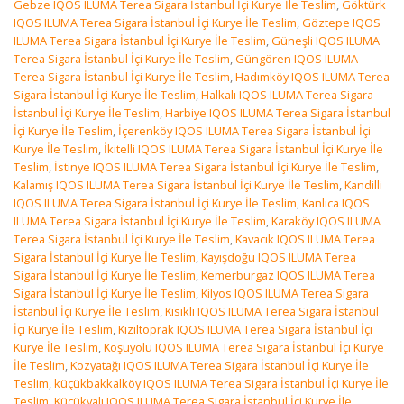
Gebze IQOS ILUMA Terea Sigara İstanbul İçi Kurye İle Teslim
,
Göktürk
IQOS ILUMA Terea Sigara İstanbul İçi Kurye İle Teslim
,
Göztepe IQOS
ILUMA Terea Sigara İstanbul İçi Kurye İle Teslim
,
Güneşli IQOS ILUMA
Terea Sigara İstanbul İçi Kurye İle Teslim
,
Güngören IQOS ILUMA
Terea Sigara İstanbul İçi Kurye İle Teslim
,
Hadımköy IQOS ILUMA Terea
Sigara İstanbul İçi Kurye İle Teslim
,
Halkalı IQOS ILUMA Terea Sigara
İstanbul İçi Kurye İle Teslim
,
Harbiye IQOS ILUMA Terea Sigara İstanbul
İçi Kurye İle Teslim
,
İçerenköy IQOS ILUMA Terea Sigara İstanbul İçi
Kurye İle Teslim
,
İkitelli IQOS ILUMA Terea Sigara İstanbul İçi Kurye İle
Teslim
,
İstinye IQOS ILUMA Terea Sigara İstanbul İçi Kurye İle Teslim
,
Kalamış IQOS ILUMA Terea Sigara İstanbul İçi Kurye İle Teslim
,
Kandilli
IQOS ILUMA Terea Sigara İstanbul İçi Kurye İle Teslim
,
Kanlıca IQOS
ILUMA Terea Sigara İstanbul İçi Kurye İle Teslim
,
Karaköy IQOS ILUMA
Terea Sigara İstanbul İçi Kurye İle Teslim
,
Kavacık IQOS ILUMA Terea
Sigara İstanbul İçi Kurye İle Teslim
,
Kayışdoğu IQOS ILUMA Terea
Sigara İstanbul İçi Kurye İle Teslim
,
Kemerburgaz IQOS ILUMA Terea
Sigara İstanbul İçi Kurye İle Teslim
,
Kilyos IQOS ILUMA Terea Sigara
İstanbul İçi Kurye İle Teslim
,
Kısıklı IQOS ILUMA Terea Sigara İstanbul
İçi Kurye İle Teslim
,
Kızıltoprak IQOS ILUMA Terea Sigara İstanbul İçi
Kurye İle Teslim
,
Koşuyolu IQOS ILUMA Terea Sigara İstanbul İçi Kurye
İle Teslim
,
Kozyatağı IQOS ILUMA Terea Sigara İstanbul İçi Kurye İle
Teslim
,
küçükbakkalköy IQOS ILUMA Terea Sigara İstanbul İçi Kurye İle
Teslim
,
Küçükyalı IQOS ILUMA Terea Sigara İstanbul İçi Kurye İle