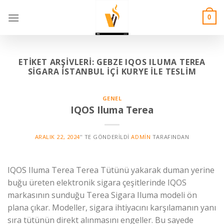
Skip
to
0
content
ETIKET ARŞIVLERI:
GEBZE IQOS ILUMA TEREA
SIGARA İSTANBUL İÇI KURYE İLE TESLIM
GENEL
IQOS Iluma Terea
ARALIK 22, 2024
’' TE GÖNDERILDI
ADMIN
TARAFINDAN
IQOS Iluma Terea Terea Tütünü yakarak duman yerine
buğu üreten elektronik sigara çeşitlerinde IQOS
markasının sunduğu Terea Sigara Iluma modeli ön
plana çıkar. Modeller, sigara ihtiyacını karşılamanın yanı
sıra tütünün direkt alınmasını engeller. Bu sayede