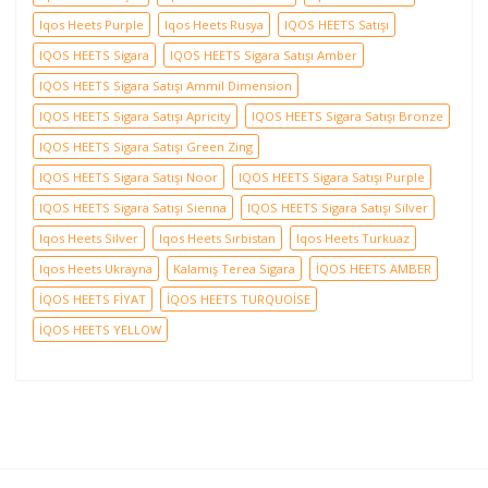
Iqos Heets Purple
Iqos Heets Rusya
IQOS HEETS Satışı
IQOS HEETS Sigara
IQOS HEETS Sigara Satışı Amber
IQOS HEETS Sigara Satışı Ammil Dimension
IQOS HEETS Sigara Satışı Apricity
IQOS HEETS Sigara Satışı Bronze
IQOS HEETS Sigara Satışı Green Zing
IQOS HEETS Sigara Satışı Noor
IQOS HEETS Sigara Satışı Purple
IQOS HEETS Sigara Satışı Sienna
IQOS HEETS Sigara Satışı Silver
Iqos Heets Silver
Iqos Heets Sırbistan
Iqos Heets Turkuaz
Iqos Heets Ukrayna
Kalamış Terea Sigara
İQOS HEETS AMBER
İQOS HEETS FİYAT
İQOS HEETS TURQUOİSE
İQOS HEETS YELLOW