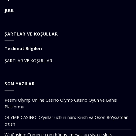
JUUL
ŞARTLAR VE KOŞULLAR
Teslimat Bilgileri
ŞARTLAR VE KOŞULLAR
SON YAZILAR
Resmi Olymp Online Casino Olymp Casino Oyun ve Bahis
Platformu
OLYMP CASINO: O'yinlar uchun narx Kirish va Oson Ro'yxatdan
o'tish
WinCasino: Comece com bónus, mesas ao vivo e slots.