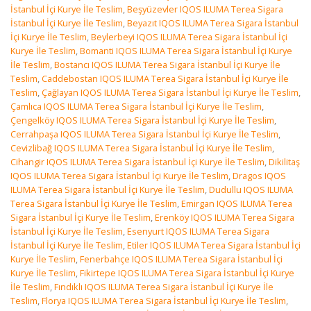
İstanbul İçi Kurye İle Teslim
,
Beşyüzevler IQOS ILUMA Terea Sigara
İstanbul İçi Kurye İle Teslim
,
Beyazıt IQOS ILUMA Terea Sigara İstanbul
İçi Kurye İle Teslim
,
Beylerbeyi IQOS ILUMA Terea Sigara İstanbul İçi
Kurye İle Teslim
,
Bomanti IQOS ILUMA Terea Sigara İstanbul İçi Kurye
İle Teslim
,
Bostancı IQOS ILUMA Terea Sigara İstanbul İçi Kurye İle
Teslim
,
Caddebostan IQOS ILUMA Terea Sigara İstanbul İçi Kurye İle
Teslim
,
Çağlayan IQOS ILUMA Terea Sigara İstanbul İçi Kurye İle Teslim
,
Çamlıca IQOS ILUMA Terea Sigara İstanbul İçi Kurye İle Teslim
,
Çengelköy IQOS ILUMA Terea Sigara İstanbul İçi Kurye İle Teslim
,
Cerrahpaşa IQOS ILUMA Terea Sigara İstanbul İçi Kurye İle Teslim
,
Cevizlibağ IQOS ILUMA Terea Sigara İstanbul İçi Kurye İle Teslim
,
Cihangir IQOS ILUMA Terea Sigara İstanbul İçi Kurye İle Teslim
,
Dikilitaş
IQOS ILUMA Terea Sigara İstanbul İçi Kurye İle Teslim
,
Dragos IQOS
ILUMA Terea Sigara İstanbul İçi Kurye İle Teslim
,
Dudullu IQOS ILUMA
Terea Sigara İstanbul İçi Kurye İle Teslim
,
Emirgan IQOS ILUMA Terea
Sigara İstanbul İçi Kurye İle Teslim
,
Erenköy IQOS ILUMA Terea Sigara
İstanbul İçi Kurye İle Teslim
,
Esenyurt IQOS ILUMA Terea Sigara
İstanbul İçi Kurye İle Teslim
,
Etiler IQOS ILUMA Terea Sigara İstanbul İçi
Kurye İle Teslim
,
Fenerbahçe IQOS ILUMA Terea Sigara İstanbul İçi
Kurye İle Teslim
,
Fikirtepe IQOS ILUMA Terea Sigara İstanbul İçi Kurye
İle Teslim
,
Fındıklı IQOS ILUMA Terea Sigara İstanbul İçi Kurye İle
Teslim
,
Florya IQOS ILUMA Terea Sigara İstanbul İçi Kurye İle Teslim
,