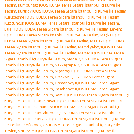
Teslim
,
Kumburgaz IQOS ILUMA Terea Sigara İstanbul İçi Kurye İle
Teslim
,
Kurtköy IQOS ILUMA Terea Sigara İstanbul İçi Kurye İle Teslim
,
Kuruçeşme IQOS ILUMA Terea Sigara İstanbul İçi Kurye İle Teslim
,
Kuzguncuk IQOS ILUMA Terea Sigara İstanbul İçi Kurye İle Teslim
,
Laleli IQOS ILUMA Terea Sigara İstanbul İçi Kurye İle Teslim
,
Levent
IQOS ILUMA Terea Sigara İstanbul İçi Kurye İle Teslim
,
Maçka IQOS
ILUMA Terea Sigara İstanbul İçi Kurye İle Teslim
,
Maslak IQOS ILUMA
Terea Sigara İstanbul İçi Kurye İle Teslim
,
Mecidiyeköy IQOS ILUMA
Terea Sigara İstanbul İçi Kurye İle Teslim
,
Merter IQOS ILUMA Terea
Sigara İstanbul İçi Kurye İle Teslim
,
Moda IQOS ILUMA Terea Sigara
İstanbul İçi Kurye İle Teslim
,
Nakkaştepe IQOS ILUMA Terea Sigara
İstanbul İçi Kurye İle Teslim
,
Nişantaşı IQOS ILUMA Terea Sigara
İstanbul İçi Kurye İle Teslim
,
Ortaköy IQOS ILUMA Terea Sigara
İstanbul İçi Kurye İle Teslim
,
Osmanbey IQOS ILUMA Terea Sigara
İstanbul İçi Kurye İle Teslim
,
Paşabahçe IQOS ILUMA Terea Sigara
İstanbul İçi Kurye İle Teslim
,
Rami IQOS ILUMA Terea Sigara İstanbul İçi
Kurye İle Teslim
,
Rumelihisarı IQOS ILUMA Terea Sigara İstanbul İçi
Kurye İle Teslim
,
samandıra IQOS ILUMA Terea Sigara İstanbul İçi
Kurye İle Teslim
,
Sancaktepe IQOS ILUMA Terea Sigara İstanbul İçi
Kurye İle Teslim
,
Sarıgazi IQOS ILUMA Terea Sigara İstanbul İçi Kurye
İle Teslim
,
Sefaköy IQOS ILUMA Terea Sigara İstanbul İçi Kurye İle
Teslim
,
şirinevler IQOS ILUMA Terea Sigara İstanbul İçi Kurye İle