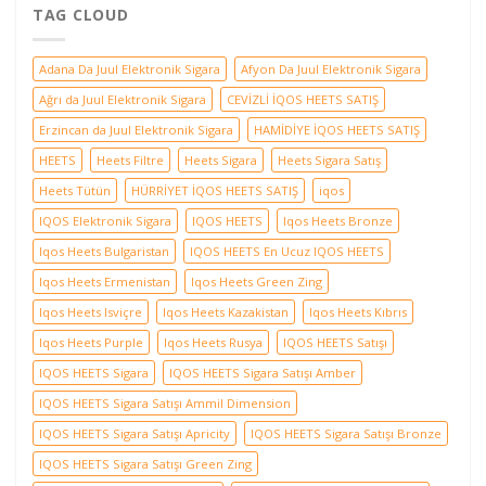
TAG CLOUD
Adana Da Juul Elektronik Sigara
Afyon Da Juul Elektronik Sigara
Ağrı da Juul Elektronik Sigara
CEVİZLİ İQOS HEETS SATIŞ
Erzincan da Juul Elektronik Sigara
HAMİDİYE İQOS HEETS SATIŞ
HEETS
Heets Filtre
Heets Sigara
Heets Sigara Satış
Heets Tütün
HÜRRİYET İQOS HEETS SATIŞ
iqos
IQOS Elektronik Sigara
IQOS HEETS
Iqos Heets Bronze
Iqos Heets Bulgaristan
IQOS HEETS En Ucuz IQOS HEETS
Iqos Heets Ermenistan
Iqos Heets Green Zing
Iqos Heets Isviçre
Iqos Heets Kazakistan
Iqos Heets Kıbrıs
Iqos Heets Purple
Iqos Heets Rusya
IQOS HEETS Satışı
IQOS HEETS Sigara
IQOS HEETS Sigara Satışı Amber
IQOS HEETS Sigara Satışı Ammil Dimension
IQOS HEETS Sigara Satışı Apricity
IQOS HEETS Sigara Satışı Bronze
IQOS HEETS Sigara Satışı Green Zing