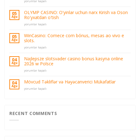
Resmi
yorumlar kapalı
Olymp
Online
OLYMP CASINO: O'yinlar uchun narx Kirish va Oson
05
Casino
Ro'yxatdan o'tish
Ağu
Olymp
OLYMP
Casino
yorumlar kapalı
CASINO:
Oyun
O'yinlar
ve
WinCasino: Comece com bónus, mesas ao vivo e
05
uchun
Bahis
slots.
Ağu
narx
Platformu
WinCasino:
Kirish
yorumlar kapalı
için
Comece
va
com
Oson
Najlepsze slotsvader casino bonus kasyna online
04
bónus,
Ro'yxatdan
2026 w Polsce
Ağu
mesas
o'tish
Najlepsze
ao
yorumlar kapalı
için
slotsvader
vivo
casino
e
Mövcud Təkliflər və Həyəcanverici Mükafatlar
04
bonus
slots.
Ağu
Mövcud
yorumlar kapalı
kasyna
için
Təkliflər
online
və
2026
Həyəcanverici
w
Mükafatlar
Polsce
için
RECENT COMMENTS
için