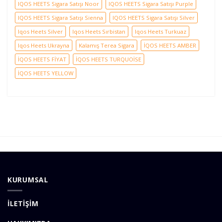
IQOS HEETS Sigara Satışı Noor
IQOS HEETS Sigara Satışı Purple
IQOS HEETS Sigara Satışı Sienna
IQOS HEETS Sigara Satışı Silver
Iqos Heets Silver
Iqos Heets Sırbistan
Iqos Heets Turkuaz
Iqos Heets Ukrayna
Kalamış Terea Sigara
İQOS HEETS AMBER
İQOS HEETS FİYAT
İQOS HEETS TURQUOİSE
İQOS HEETS YELLOW
KURUMSAL
İLETİŞİM