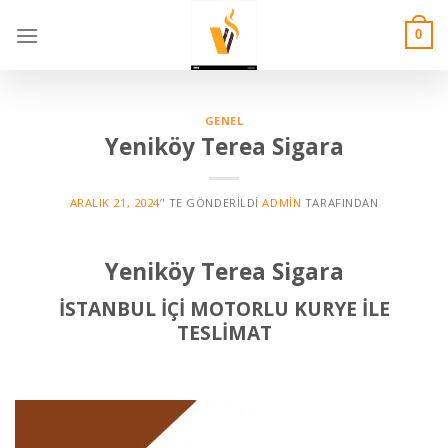
Skip
to
0
content
GENEL
Yeniköy Terea Sigara
ARALIK 21, 2024
’' TE GÖNDERILDI
ADMIN
TARAFINDAN
Yeniköy Terea Sigara
İSTANBUL İÇİ MOTORLU KURYE İLE
TESLİMAT