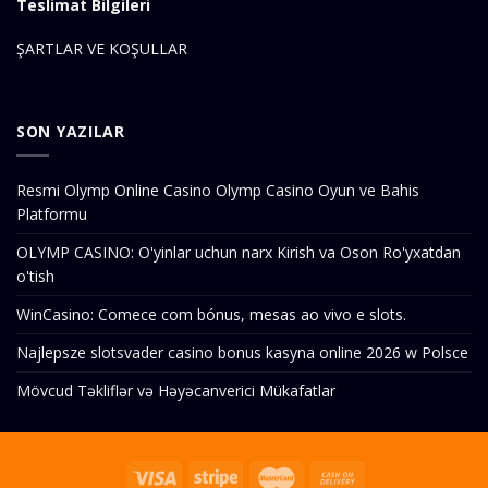
Teslimat Bilgileri
ŞARTLAR VE KOŞULLAR
SON YAZILAR
Resmi Olymp Online Casino Olymp Casino Oyun ve Bahis
Platformu
OLYMP CASINO: O'yinlar uchun narx Kirish va Oson Ro'yxatdan
o'tish
WinCasino: Comece com bónus, mesas ao vivo e slots.
Najlepsze slotsvader casino bonus kasyna online 2026 w Polsce
Mövcud Təkliflər və Həyəcanverici Mükafatlar