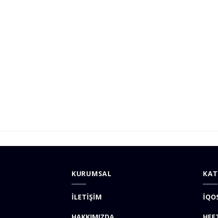
KURUMSAL
KAT
İLETİŞİM
İQO
HAKKIMIZDA
HEE