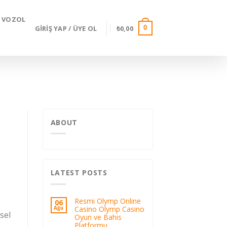
VOZOL
GIRIŞ YAP / ÜYE OL
₺
0,00
0
ABOUT
LATEST POSTS
Resmi Olymp Online
06
Casino Olymp Casino
Ağu
sel
Oyun ve Bahis
Platformu