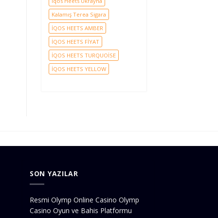
Iqos Heets Ukrayna
Kalamış Terea Sigara
İQOS HEETS AMBER
İQOS HEETS FİYAT
İQOS HEETS TURQUOİSE
İQOS HEETS YELLOW
SON YAZILAR
Resmi Olymp Online Casino Olymp
Casino Oyun ve Bahis Platformu