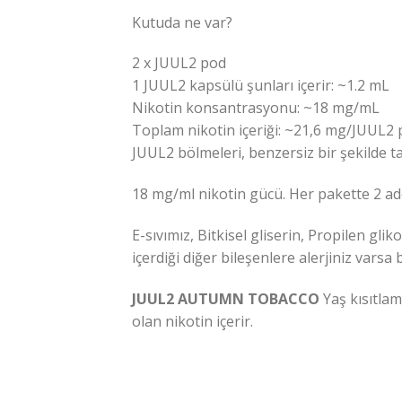
Kutuda ne var?
2 x JUUL2 pod
1 JUUL2 kapsülü şunları içerir: ~1.2 mL
Nikotin konsantrasyonu: ~18 mg/mL
Toplam nikotin içeriği: ~21,6 mg/JUUL2 
JUUL2 bölmeleri, benzersiz bir şekilde tatm
18 mg/ml nikotin gücü. Her pakette 2 ad
E-sıvımız, Bitkisel gliserin, Propilen gli
içerdiği diğer bileşenlere alerjiniz vars
JUUL2 AUTUMN TOBACCO
Yaş kısıtlam
olan nikotin içerir.