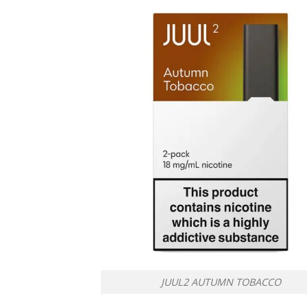
JUUL2 AUTUMN TOBACCO