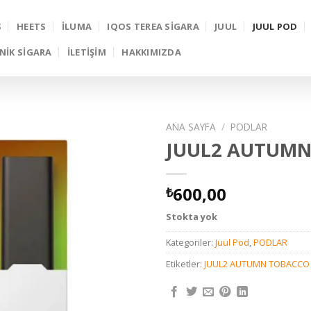
S
HEETS
İLUMA
IQOS TEREA SIGARA
JUUL
JUUL POD
NIK SIGARA
İLETİŞİM
HAKKIMIZDA
ANA SAYFA
/
PODLAR
JUUL2 AUTUM
600,00
₺
Stokta yok
Kategoriler:
Juul Pod
,
PODLAR
Etiketler:
JUUL2 AUTUMN TOBACCO