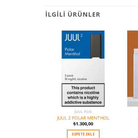
İLGILI ÜRÜNLER
L POD
JUUL POD
2 Apple
JUUL 2 POLAR MENTHOL
300,00
₺
1.300,00
TE EKLE
SEPETE EKLE