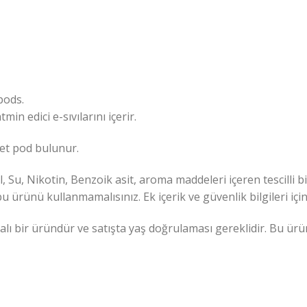
pods.
in edici e-sıvılarını içerir.
et pod bulunur.
kol, Su, Nikotin, Benzoik asit, aroma maddeleri içeren tescilli 
a bu ürünü kullanmamalısınız. Ek içerik ve güvenlik bilgileri i
alı bir üründür ve satışta yaş doğrulaması gereklidir. Bu ür