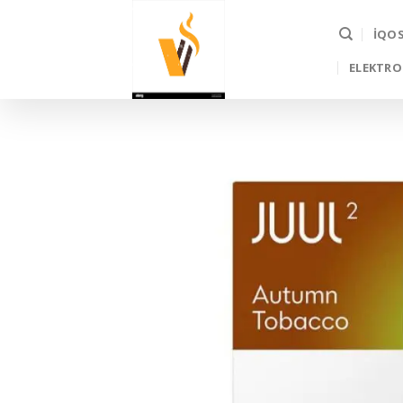
Skip
to
İQO
content
ELEKTRO