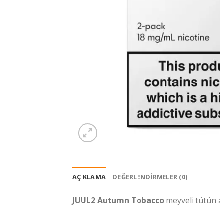
AÇIKLAMA
DEĞERLENDIRMELER (0)
JUUL2 Autumn Tobacco
meyveli tütün 