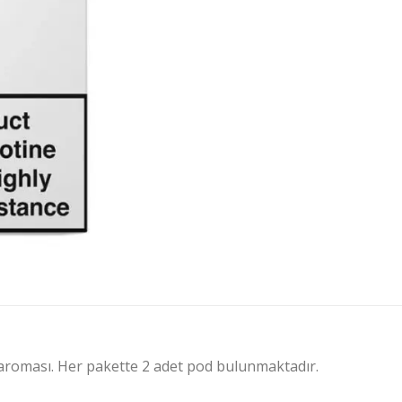
aroması. Her pakette 2 adet pod bulunmaktadır.