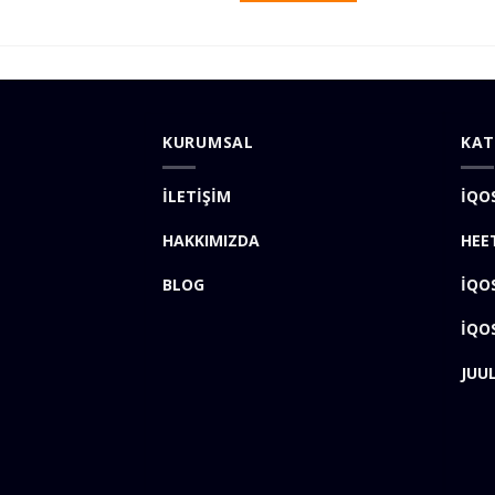
KURUMSAL
KAT
İLETİŞİM
İQO
HAKKIMIZDA
HEE
BLOG
İQO
İQO
JUU