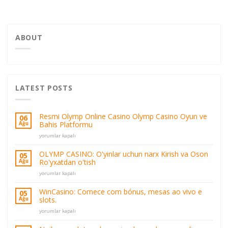
ABOUT
LATEST POSTS
Resmi Olymp Online Casino Olymp Casino Oyun ve
06
Bahis Platformu
Ağu
Resmi
yorumlar kapalı
Olymp
Online
OLYMP CASINO: O'yinlar uchun narx Kirish va Oson
05
Casino
Ro'yxatdan o'tish
Ağu
Olymp
OLYMP
Casino
yorumlar kapalı
CASINO:
Oyun
O'yinlar
ve
WinCasino: Comece com bónus, mesas ao vivo e
05
uchun
Bahis
slots.
Ağu
narx
Platformu
WinCasino:
Kirish
yorumlar kapalı
için
Comece
va
com
Oson