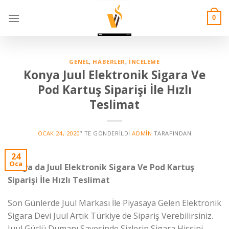
Skip
to
0
content
GENEL
,
HABERLER
,
İNCELEME
Konya Juul Elektronik Sigara Ve
Pod Kartuş Siparişi İle Hızlı
Teslimat
OCAK 24, 2020
’' TE GÖNDERILDI
ADMIN
TARAFINDAN
24
Oca
Konya da Juul Elektronik Sigara Ve Pod Kartuş
Siparişi İle Hızlı Teslimat
Son Günlerde Juul Markası İle Piyasaya Gelen Elektronik
Sigara Devi Juul Artık Türkiye de Sipariş Verebilirsiniz.
Juul Güçlü Dumanı Sayesinde Sizlerin Sigara Hissini