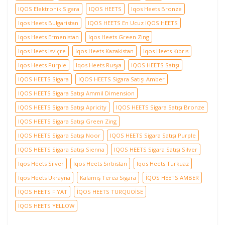
IQOS Elektronik Sigara
IQOS HEETS
Iqos Heets Bronze
Iqos Heets Bulgaristan
IQOS HEETS En Ucuz IQOS HEETS
Iqos Heets Ermenistan
Iqos Heets Green Zing
Iqos Heets Isviçre
Iqos Heets Kazakistan
Iqos Heets Kıbrıs
Iqos Heets Purple
Iqos Heets Rusya
IQOS HEETS Satışı
IQOS HEETS Sigara
IQOS HEETS Sigara Satışı Amber
IQOS HEETS Sigara Satışı Ammil Dimension
IQOS HEETS Sigara Satışı Apricity
IQOS HEETS Sigara Satışı Bronze
IQOS HEETS Sigara Satışı Green Zing
IQOS HEETS Sigara Satışı Noor
IQOS HEETS Sigara Satışı Purple
IQOS HEETS Sigara Satışı Sienna
IQOS HEETS Sigara Satışı Silver
Iqos Heets Silver
Iqos Heets Sırbistan
Iqos Heets Turkuaz
Iqos Heets Ukrayna
Kalamış Terea Sigara
İQOS HEETS AMBER
İQOS HEETS FİYAT
İQOS HEETS TURQUOİSE
İQOS HEETS YELLOW