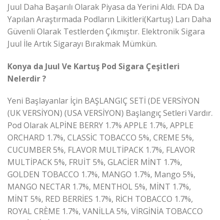
Juul Daha Başarılı Olarak Piyasa da Yerini Aldı. FDA Da
Yapılan Araştırmada Podların Likitleri(Kartuş) Ları Daha
Güvenli Olarak Testlerden Çıkmıştır. Elektronik Sigara
Juul İle Artık Sigarayı Bırakmak Mümkün.
Konya da Juul Ve Kartuş Pod Sigara Çeşitleri
Nelerdir ?
Yeni Başlayanlar İçin BAŞLANGIÇ SETİ (DE VERSİYON
(UK VERSİYON) (USA VERSİYON) Başlangıç Setleri Vardır.
Pod Olarak ALPİNE BERRY 1.7% APPLE 1.7%, APPLE
ORCHARD 1.7%, CLASSİC TOBACCO 5%, CREME 5%,
CUCUMBER 5%, FLAVOR MULTİPACK 1.7%, FLAVOR
MULTİPACK 5%, FRUİT 5%, GLACİER MİNT 1.7%,
GOLDEN TOBACCO 1.7%, MANGO 1.7%, Mango 5%,
MANGO NECTAR 1.7%, MENTHOL 5%, MİNT 1.7%,
MİNT 5%, RED BERRİES 1.7%, RİCH TOBACCO 1.7%,
ROYAL CRÈME 1.7%, VANİLLA 5%, VİRGİNİA TOBACCO