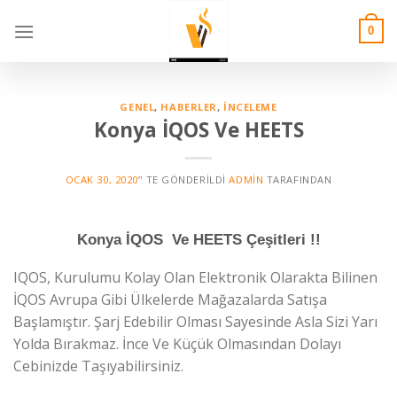
Skip
to
0
content
GENEL
,
HABERLER
,
İNCELEME
Konya İQOS Ve HEETS
OCAK 30, 2020
’' TE GÖNDERILDI
ADMIN
TARAFINDAN
Konya İQOS Ve HEETS Çeşitleri !!
IQOS, Kurulumu Kolay Olan Elektronik Olarakta Bilinen
İQOS Avrupa Gibi Ülkelerde Mağazalarda Satışa
Başlamıştır. Şarj Edebilir Olması Sayesinde Asla Sizi Yarı
Yolda Bırakmaz. İnce Ve Küçük Olmasından Dolayı
Cebinizde Taşıyabilirsiniz.