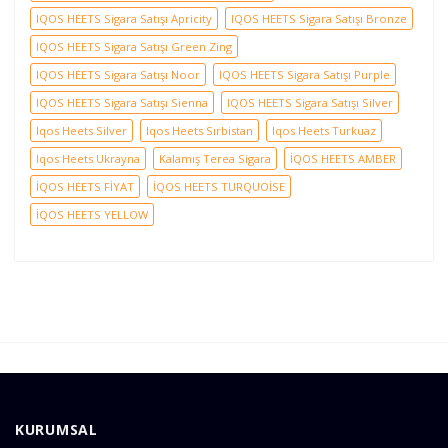
IQOS HEETS Sigara Satışı Apricity
IQOS HEETS Sigara Satışı Bronze
IQOS HEETS Sigara Satışı Green Zing
IQOS HEETS Sigara Satışı Noor
IQOS HEETS Sigara Satışı Purple
IQOS HEETS Sigara Satışı Sienna
IQOS HEETS Sigara Satışı Silver
Iqos Heets Silver
Iqos Heets Sırbistan
Iqos Heets Turkuaz
Iqos Heets Ukrayna
Kalamış Terea Sigara
İQOS HEETS AMBER
İQOS HEETS FİYAT
İQOS HEETS TURQUOİSE
İQOS HEETS YELLOW
KURUMSAL