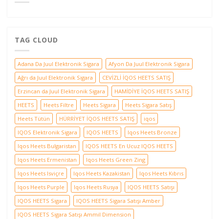
TAG CLOUD
Adana Da Juul Elektronik Sigara
Afyon Da Juul Elektronik Sigara
Ağrı da Juul Elektronik Sigara
CEVİZLİ İQOS HEETS SATIŞ
Erzincan da Juul Elektronik Sigara
HAMİDİYE İQOS HEETS SATIŞ
HEETS
Heets Filtre
Heets Sigara
Heets Sigara Satış
Heets Tütün
HÜRRİYET İQOS HEETS SATIŞ
iqos
IQOS Elektronik Sigara
IQOS HEETS
Iqos Heets Bronze
Iqos Heets Bulgaristan
IQOS HEETS En Ucuz IQOS HEETS
Iqos Heets Ermenistan
Iqos Heets Green Zing
Iqos Heets Isviçre
Iqos Heets Kazakistan
Iqos Heets Kıbrıs
Iqos Heets Purple
Iqos Heets Rusya
IQOS HEETS Satışı
IQOS HEETS Sigara
IQOS HEETS Sigara Satışı Amber
IQOS HEETS Sigara Satışı Ammil Dimension