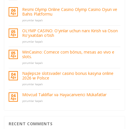
Resmi Olymp Online Casino Olymp Casino Oyun ve
06
Bahis Platformu
Ağu
Resmi
yorumlar kapalı
Olymp
Online
OLYMP CASINO: O'yinlar uchun narx Kirish va Oson
05
Casino
Ro'yxatdan o'tish
Ağu
Olymp
OLYMP
Casino
yorumlar kapalı
CASINO:
Oyun
O'yinlar
ve
WinCasino: Comece com bónus, mesas ao vivo e
05
uchun
Bahis
slots.
Ağu
narx
Platformu
WinCasino:
Kirish
yorumlar kapalı
için
Comece
va
com
Oson
Najlepsze slotsvader casino bonus kasyna online
04
bónus,
Ro'yxatdan
2026 w Polsce
Ağu
mesas
o'tish
Najlepsze
ao
yorumlar kapalı
için
slotsvader
vivo
casino
e
Mövcud Təkliflər və Həyəcanverici Mükafatlar
04
bonus
slots.
Ağu
Mövcud
yorumlar kapalı
kasyna
için
Təkliflər
online
və
2026
Həyəcanverici
w
Mükafatlar
Polsce
için
RECENT COMMENTS
için