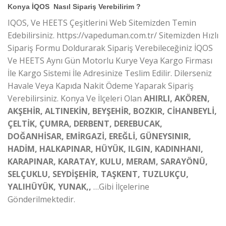
Konya İQOS Nasıl Sipariş Verebilirim ?
IQOS, Ve HEETS Çeşitlerini Web Sitemizden Temin
Edebilirsiniz. https://vapeduman.com.tr/ Sitemizden Hızlı
Sipariş Formu Doldurarak Sipariş Verebileceğiniz İQOS
Ve HEETS Aynı Gün Motorlu Kurye Veya Kargo Firması
İle Kargo Sistemi İle Adresinize Teslim Edilir. Dilerseniz
Havale Veya Kapıda Nakit Ödeme Yaparak Sipariş
Verebilirsiniz. Konya Ve İlçeleri Olan
AHIRLI, AKÖREN,
AKŞEHİR, ALTINEKİN, BEYŞEHİR, BOZKIR, CİHANBEYLİ,
ÇELTİK, ÇUMRA, DERBENT, DEREBUCAK,
DOĞANHİSAR, EMİRGAZİ, EREĞLİ, GÜNEYSINIR,
HADİM, HALKAPINAR, HÜYÜK, ILGIN, KADINHANI,
KARAPINAR, KARATAY, KULU, MERAM, SARAYÖNÜ,
SELÇUKLU, SEYDİŞEHİR, TAŞKENT, TUZLUKÇU,
YALIHÜYÜK, YUNAK,
,
…Gibi İlçelerine
Gönderilmektedir.