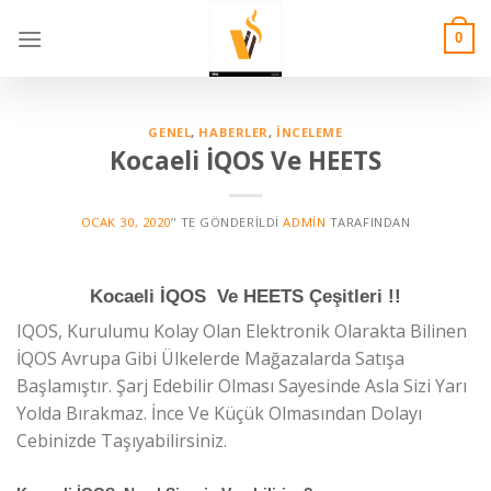
Skip
to
0
content
GENEL
,
HABERLER
,
İNCELEME
Kocaeli İQOS Ve HEETS
OCAK 30, 2020
’' TE GÖNDERILDI
ADMIN
TARAFINDAN
Kocaeli İQOS Ve HEETS Çeşitleri !!
IQOS, Kurulumu Kolay Olan Elektronik Olarakta Bilinen
İQOS Avrupa Gibi Ülkelerde Mağazalarda Satışa
Başlamıştır. Şarj Edebilir Olması Sayesinde Asla Sizi Yarı
Yolda Bırakmaz. İnce Ve Küçük Olmasından Dolayı
Cebinizde Taşıyabilirsiniz.