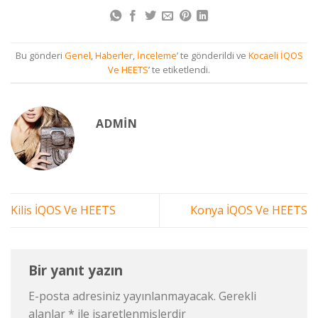
Bu gönderi
Genel
,
Haberler
,
İnceleme
’ te gönderildi ve
Kocaeli İQOS
Ve HEETS
’ te etiketlendi.
ADMIN
Kilis İQOS Ve HEETS
Konya İQOS Ve HEETS
Bir yanıt yazın
E-posta adresiniz yayınlanmayacak.
Gerekli
alanlar
*
ile işaretlenmişlerdir