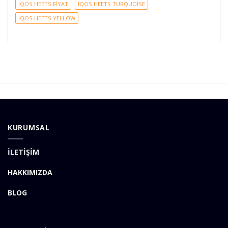
İQOS HEETS FİYAT
İQOS HEETS TURQUOİSE
İQOS HEETS YELLOW
KURUMSAL
İLETİŞİM
HAKKIMIZDA
BLOG