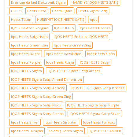
Erzincan da Juul Elektronik Sigara
HAMİDİYE İQOS HEETS SATIŞ
HEETS
Heets Filtre
Heets Sigara
Heets Sigara Satış
Heets Tütün
HÜRRİYET İQOS HEETS SATIŞ
iqos
IQOS Elektronik Sigara
IQOS HEETS
Iqos Heets Bronze
Iqos Heets Bulgaristan
IQOS HEETS En Ucuz IQOS HEETS
Iqos Heets Ermenistan
Iqos Heets Green Zing
Iqos Heets Isviçre
Iqos Heets Kazakistan
Iqos Heets Kıbrıs
Iqos Heets Purple
Iqos Heets Rusya
IQOS HEETS Satışı
IQOS HEETS Sigara
IQOS HEETS Sigara Satışı Amber
IQOS HEETS Sigara Satışı Ammil Dimension
IQOS HEETS Sigara Satışı Apricity
IQOS HEETS Sigara Satışı Bronze
IQOS HEETS Sigara Satışı Green Zing
IQOS HEETS Sigara Satışı Noor
IQOS HEETS Sigara Satışı Purple
IQOS HEETS Sigara Satışı Sienna
IQOS HEETS Sigara Satışı Silver
Iqos Heets Silver
Iqos Heets Sırbistan
Iqos Heets Turkuaz
Iqos Heets Ukrayna
Kalamış Terea Sigara
İQOS HEETS AMBER