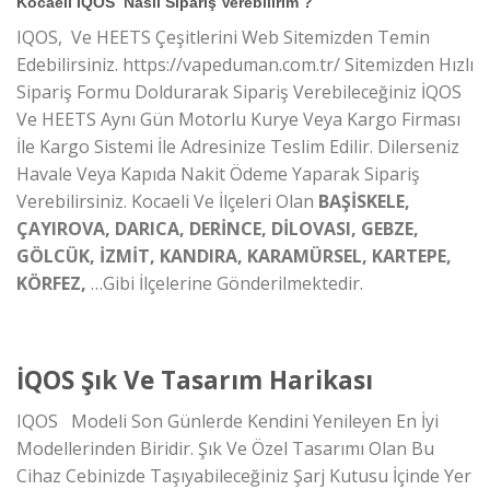
Kocaeli İQOS Nasıl Sipariş Verebilirim ?
IQOS, Ve HEETS Çeşitlerini Web Sitemizden Temin
Edebilirsiniz. https://vapeduman.com.tr/ Sitemizden Hızlı
Sipariş Formu Doldurarak Sipariş Verebileceğiniz İQOS
Ve HEETS Aynı Gün Motorlu Kurye Veya Kargo Firması
İle Kargo Sistemi İle Adresinize Teslim Edilir. Dilerseniz
Havale Veya Kapıda Nakit Ödeme Yaparak Sipariş
Verebilirsiniz. Kocaeli Ve İlçeleri Olan
BAŞİSKELE,
ÇAYIROVA, DARICA, DERİNCE, DİLOVASI, GEBZE,
GÖLCÜK, İZMİT, KANDIRA, KARAMÜRSEL, KARTEPE,
KÖRFEZ,
…Gibi İlçelerine Gönderilmektedir.
İQOS Şık Ve Tasarım Harikası
IQOS Modeli Son Günlerde Kendini Yenileyen En İyi
Modellerinden Biridir. Şık Ve Özel Tasarımı Olan Bu
Cihaz Cebinizde Taşıyabileceğiniz Şarj Kutusu İçinde Yer