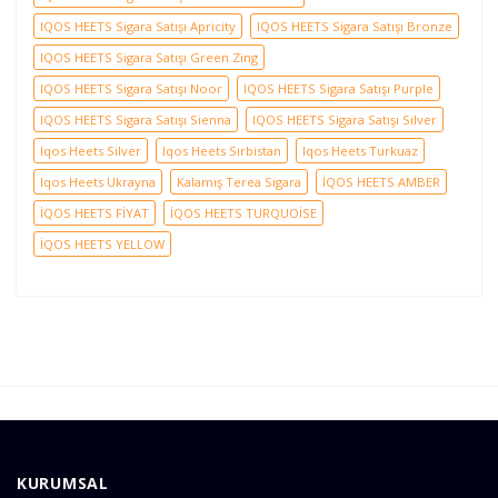
IQOS HEETS Sigara Satışı Apricity
IQOS HEETS Sigara Satışı Bronze
IQOS HEETS Sigara Satışı Green Zing
IQOS HEETS Sigara Satışı Noor
IQOS HEETS Sigara Satışı Purple
IQOS HEETS Sigara Satışı Sienna
IQOS HEETS Sigara Satışı Silver
Iqos Heets Silver
Iqos Heets Sırbistan
Iqos Heets Turkuaz
Iqos Heets Ukrayna
Kalamış Terea Sigara
İQOS HEETS AMBER
İQOS HEETS FİYAT
İQOS HEETS TURQUOİSE
İQOS HEETS YELLOW
KURUMSAL