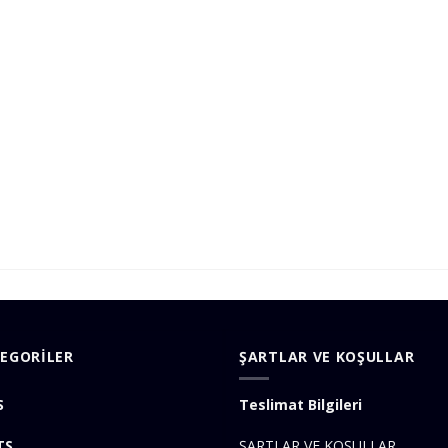
EGORİLER
ŞARTLAR VE KOŞULLAR
S
Teslimat Bilgileri
TS
ŞARTLAR VE KOŞULLAR