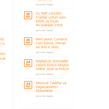
Resmi
yorumlar kapalı
Olymp
Online
OLYMP CASINO:
05
Casino
O'yinlar uchun narx
Ağu
Olymp
Kirish va Oson
Casino
Ro'yxatdan o'tish
Oyun
ve
OLYMP
yorumlar kapalı
Bahis
CASINO:
Platformu
O'yinlar
WinCasino: Comece
TAŞ
05
için
uchun
com bónus, mesas
Ağu
ETS
narx
ao vivo e slots.
Kirish
va
WinCasino:
yorumlar kapalı
KALİ
Oson
Comece
ırak
Ro'yxatdan
com
Najlepsze slotsvader
04
o'tish
bónus,
casino bonus kasyna
Ağu
için
mesas
online 2026 w Polsce
ao
vivo
Najlepsze
yorumlar kapalı
e
slotsvader
slots.
casino
Mövcud Təkliflər və
04
için
bonus
Həyəcanverici
Ağu
kasyna
Mükafatlar
online
2026
Mövcud
yorumlar kapalı
w
Təkliflər
Polsce
və
için
Həyəcanverici