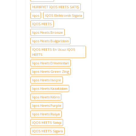
HÜRRİYET İQOS HEETS SATIŞ
iqos
IQOS Elektronik Sigara
IQOS HEETS
Iqos Heets Bronze
Iqos Heets Bulgaristan
IQOS HEETS En Ucuz IQOS
HEETS
Iqos Heets Ermenistan
Iqos Heets Green Zing
Iqos Heets Isviçre
Iqos Heets Kazakistan
Iqos Heets Kıbrıs
Iqos Heets Purple
Iqos Heets Rusya
IQOS HEETS Satışı
IQOS HEETS Sigara