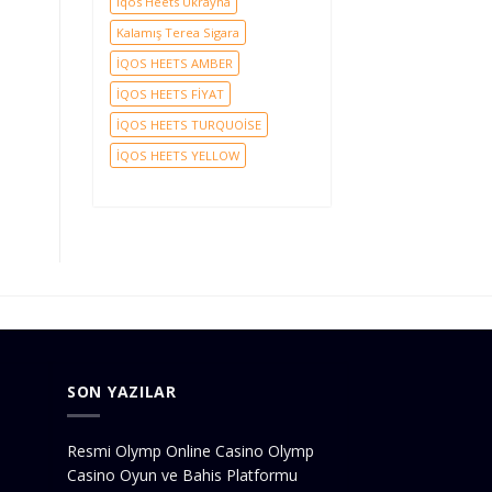
Iqos Heets Ukrayna
Kalamış Terea Sigara
İQOS HEETS AMBER
İQOS HEETS FİYAT
İQOS HEETS TURQUOİSE
İQOS HEETS YELLOW
SON YAZILAR
Resmi Olymp Online Casino Olymp
Casino Oyun ve Bahis Platformu