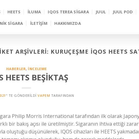
S
HEETS
İLUMA
IQOS TEREA SIGARA
JUUL
JUUL POD
NIK SIGARA
İLETİŞİM
HAKKIMIZDA
IKET ARŞIVLERI:
KURUÇEŞME İQOS HEETS SA
HABERLER
,
İNCELEME
S HEETS BEŞİKTAŞ
2021
’' TE GÖNDERILDI
VAPEM
TARAFINDAN
ra Philip Morris International tarafından ilk olarak Japon
ı bir bakış açısı ile üretilmiştir. Sigaranın ihtiva ettiği zarar
yla oluştuğu düşünülerek, IQOS cihazları ile HEETS yakmada