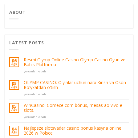
ABOUT
LATEST POSTS
Resmi Olymp Online Casino Olymp Casino Oyun ve
06
Bahis Platformu
Ağu
Resmi
yorumlar kapalı
Olymp
Online
OLYMP CASINO: O'yinlar uchun narx Kirish va Oson
05
Casino
Ro'yxatdan o'tish
Ağu
Olymp
OLYMP
Casino
yorumlar kapalı
CASINO:
Oyun
O'yinlar
ve
WinCasino: Comece com bónus, mesas ao vivo e
05
uchun
Bahis
slots.
Ağu
narx
Platformu
WinCasino:
Kirish
yorumlar kapalı
için
Comece
va
com
Oson
Najlepsze slotsvader casino bonus kasyna online
04
bónus,
Ro'yxatdan
2026 w Polsce
Ağu
mesas
o'tish