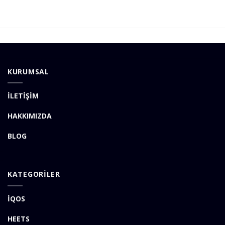
KURUMSAL
İLETİŞİM
HAKKIMIZDA
BLOG
KATEGORİLER
İQOS
HEETS