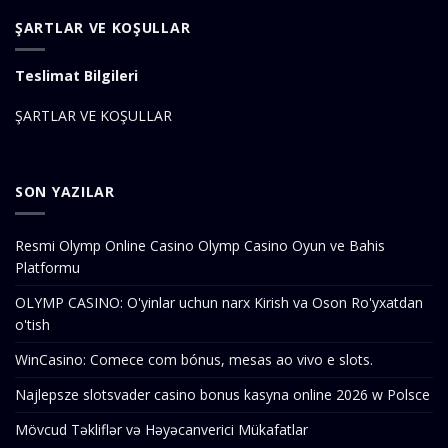
ŞARTLAR VE KOŞULLAR
Teslimat Bilgileri
ŞARTLAR VE KOŞULLAR
SON YAZILAR
Resmi Olymp Online Casino Olymp Casino Oyun ve Bahis
Platformu
OLYMP CASINO: O'yinlar uchun narx Kirish va Oson Ro'yxatdan
o'tish
WinCasino: Comece com bónus, mesas ao vivo e slots.
Najlepsze slotsvader casino bonus kasyna online 2026 w Polsce
Mövcud Təkliflər və Həyəcanverici Mükafatlar