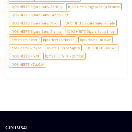
IQOS HEETS Sigara Satışı Apricity
IQOS HEETS Sigara Satışı Bronze
IQOS HEETS Sigara Satışı Green Zing
IQOS HEETS Sigara Satışı Noor
IQOS HEETS Sigara Satışı Purple
IQOS HEETS Sigara Satışı Sienna
IQOS HEETS Sigara Satışı Silver
Iqos Heets Silver
Iqos Heets Sırbistan
Iqos Heets Turkuaz
Iqos Heets Ukrayna
Kalamış Terea Sigara
İQOS HEETS AMBER
İQOS HEETS FİYAT
İQOS HEETS TURQUOİSE
İQOS HEETS YELLOW
KURUMSAL