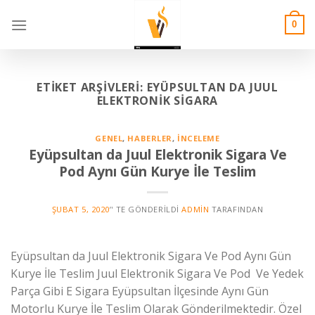
Skip
to
0
content
ETIKET ARŞIVLERI:
EYÜPSULTAN DA JUUL
ELEKTRONIK SIGARA
GENEL
,
HABERLER
,
İNCELEME
Eyüpsultan da Juul Elektronik Sigara Ve
Pod Aynı Gün Kurye İle Teslim
ŞUBAT 5, 2020
’' TE GÖNDERILDI
ADMIN
TARAFINDAN
Eyüpsultan da Juul Elektronik Sigara Ve Pod Aynı Gün
Kurye İle Teslim Juul Elektronik Sigara Ve Pod Ve Yedek
Parça Gibi E Sigara Eyüpsultan İlçesinde Aynı Gün
Motorlu Kurye İle Teslim Olarak Gönderilmektedir. Özel