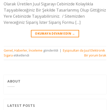
Olarak Üretilen Juul Sigarayı Cebinizde Kolaylıkla
Taşıyabileceğiniz Bir Şekilde Tasarlanmış Olup Gittiğiniz
Yere Cebinizde Taşıyabilirsiniz. / Sitemizden
Vereceğiniz Sipariş İster Sipariş Formu […]
OKUMAYA DEVAM EDIN
→
Genel
,
Haberler
,
İnceleme
gönderildi
|
Eyüpsultan da Juul Elektronik
Sigara
etiketlendi
Bir yorum bırak
ABOUT
LATEST POSTS