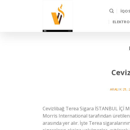
Skip
to
İQO
content
ELEKTRO
Cevi
ARALIK 21, 
Cevizlibağ Terea Sigara İSTANBUL İÇİ 
Morris International tarafından üretilen
arasında yer alır. İşte Terea sigaralarını