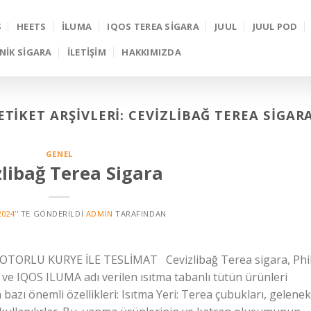
S
HEETS
İLUMA
IQOS TEREA SIGARA
JUUL
JUUL POD
NIK SIGARA
İLETİŞİM
HAKKIMIZDA
ETIKET ARŞIVLERI:
CEVIZLIBAĞ TEREA SIGAR
GENEL
zlibağ Terea Sigara
2024
’' TE GÖNDERILDI
ADMIN
TARAFINDAN
MOTORLU KURYE İLE TESLİMAT Cevizlibağ Terea sigara, Phil
 ve IQOS ILUMA adı verilen ısıtma tabanlı tütün ürünleri
n bazı önemli özellikleri: Isıtma Yeri: Terea çubukları, gelenek