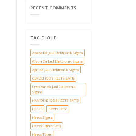
Mükafatlar
için
RECENT COMMENTS
TAG CLOUD
Adana Da Juul Elektronik Sigara
Afyon Da Juul Elektronik Sigara
Ağrı da Juul Elektronik Sigara
CEVİZLİ İQOS HEETS SATIŞ
Erzincan da Juul Elektronik
Sigara
HAMİDİYE İQOS HEETS SATIŞ
HEETS
Heets Filtre
Heets Sigara
Heets Sigara Satış
Heets Tütün