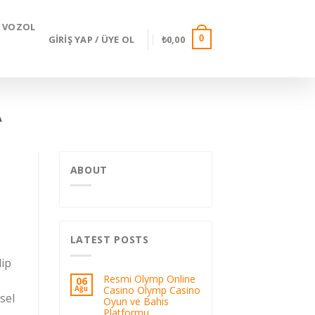
VOZOL
GIRIŞ YAP / ÜYE OL
₺
0,00
0
A
ABOUT
LATEST POSTS
ip
Resmi Olymp Online
06
Casino Olymp Casino
Ağu
sel
Oyun ve Bahis
Platformu