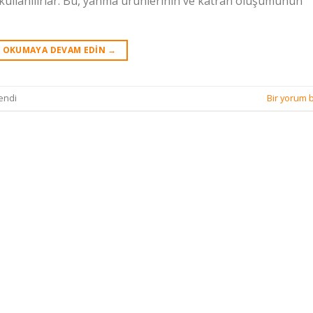
k kullanılırlar. Bu, yanma ürünlerinin ve katran oluşumunun
OKUMAYA DEVAM EDIN
→
endi
Bir yorum b