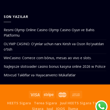
SON YAZILAR
Resmi Olymp Online Casino Olymp Casino Oyun ve Bahis
Platformu
OLYMP CASINO: O'yinlar uchun narx Kirish va Oson Ro'yxatdan
o'tish
WinCasino: Comece com bónus, mesas ao vivo e slots.
Najlepsze slotsvader casino bonus kasyna online 2026 w Polsce
Mövcud Təkliflər və Həyəcanverici Mükafatlar
HEETS Sigara
Terea Sigara
Juul
HEETS Sigara
Terea
Sigara
Juul
IQOS
İluma