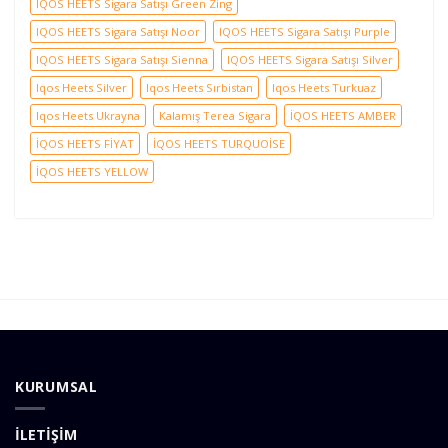
IQOS HEETS Sigara Satışı Green Zing
IQOS HEETS Sigara Satışı Noor
IQOS HEETS Sigara Satışı Purple
IQOS HEETS Sigara Satışı Sienna
IQOS HEETS Sigara Satışı Silver
Iqos Heets Silver
Iqos Heets Sırbistan
Iqos Heets Turkuaz
Iqos Heets Ukrayna
Kalamış Terea Sigara
İQOS HEETS AMBER
İQOS HEETS FİYAT
İQOS HEETS TURQUOİSE
İQOS HEETS YELLOW
KURUMSAL
İLETİŞİM