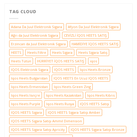
TAG CLOUD
Adana Da Juul Elektronik Sigara
Afyon Da Juul Elektronik Sigara
Ağrı da Juul Elektronik Sigara
CEVİZLİ İQOS HEETS SATIŞ
Erzincan da Juul Elektronik Sigara
HAMİDİYE İQOS HEETS SATIŞ
HEETS
Heets Filtre
Heets Sigara
Heets Sigara Satış
Heets Tütün
HÜRRİYET İQOS HEETS SATIŞ
iqos
IQOS Elektronik Sigara
IQOS HEETS
Iqos Heets Bronze
Iqos Heets Bulgaristan
IQOS HEETS En Ucuz IQOS HEETS
Iqos Heets Ermenistan
Iqos Heets Green Zing
Iqos Heets Isviçre
Iqos Heets Kazakistan
Iqos Heets Kıbrıs
Iqos Heets Purple
Iqos Heets Rusya
IQOS HEETS Satışı
IQOS HEETS Sigara
IQOS HEETS Sigara Satışı Amber
IQOS HEETS Sigara Satışı Ammil Dimension
IQOS HEETS Sigara Satışı Apricity
IQOS HEETS Sigara Satışı Bronze