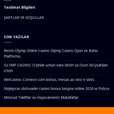
Teslimat Bilgileri
ŞARTLAR VE KOŞULLAR
SON YAZILAR
Resmi Olymp Online Casino Olymp Casino Oyun ve Bahis
Platformu
OLYMP CASINO: O'yinlar uchun narx Kirish va Oson Ro'yxatdan
o'tish
WinCasino: Comece com bónus, mesas ao vivo e slots.
Najlepsze slotsvader casino bonus kasyna online 2026 w Polsce
Mövcud Təkliflər və Həyəcanverici Mükafatlar