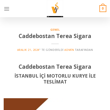
Skip
to
0
content
GENEL
Caddebostan Terea Sigara
ARALIK 21, 2024
’' TE GÖNDERILDI
ADMIN
TARAFINDAN
Caddebostan Terea Sigara
İSTANBUL İÇİ MOTORLU KURYE İLE
TESLİMAT