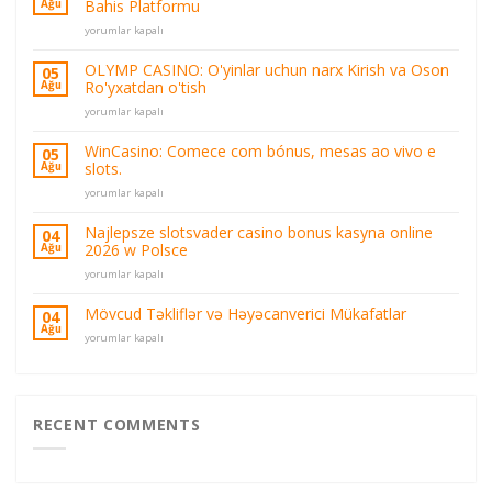
Bahis Platformu
Ağu
Resmi
yorumlar kapalı
Olymp
Online
OLYMP CASINO: O'yinlar uchun narx Kirish va Oson
05
Casino
Ro'yxatdan o'tish
Ağu
Olymp
OLYMP
Casino
yorumlar kapalı
CASINO:
Oyun
O'yinlar
ve
WinCasino: Comece com bónus, mesas ao vivo e
05
uchun
Bahis
slots.
Ağu
narx
Platformu
WinCasino:
Kirish
yorumlar kapalı
için
Comece
va
com
Oson
Najlepsze slotsvader casino bonus kasyna online
04
bónus,
Ro'yxatdan
2026 w Polsce
Ağu
mesas
o'tish
Najlepsze
ao
yorumlar kapalı
için
slotsvader
vivo
casino
e
Mövcud Təkliflər və Həyəcanverici Mükafatlar
04
bonus
slots.
Ağu
Mövcud
yorumlar kapalı
kasyna
için
Təkliflər
online
və
2026
Həyəcanverici
w
Mükafatlar
Polsce
için
RECENT COMMENTS
için