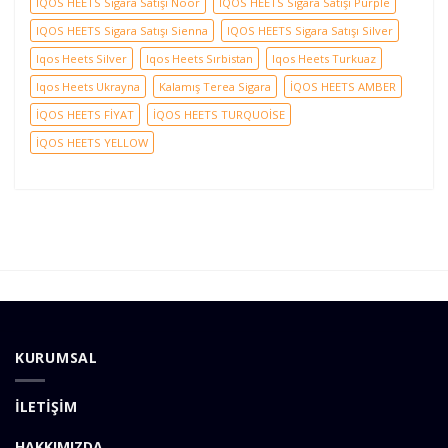
IQOS HEETS Sigara Satışı Noor
IQOS HEETS Sigara Satışı Purple
IQOS HEETS Sigara Satışı Sienna
IQOS HEETS Sigara Satışı Silver
Iqos Heets Silver
Iqos Heets Sırbistan
Iqos Heets Turkuaz
Iqos Heets Ukrayna
Kalamış Terea Sigara
İQOS HEETS AMBER
İQOS HEETS FİYAT
İQOS HEETS TURQUOİSE
İQOS HEETS YELLOW
KURUMSAL
İLETİŞİM
HAKKIMIZDA