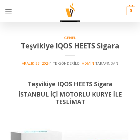
Skip
to
0
content
GENEL
Teşvikiye IQOS HEETS Sigara
ARALIK 23, 2024
’' TE GÖNDERILDI
ADMIN
TARAFINDAN
Teşvikiye
IQOS HEETS Sigara
İSTANBUL İÇİ MOTORLU KURYE İLE
TESLİMAT