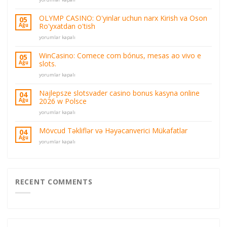
Olymp
Online
OLYMP CASINO: O'yinlar uchun narx Kirish va Oson
05
Casino
Ro'yxatdan o'tish
Ağu
Olymp
OLYMP
Casino
yorumlar kapalı
CASINO:
Oyun
O'yinlar
ve
WinCasino: Comece com bónus, mesas ao vivo e
05
uchun
Bahis
slots.
Ağu
narx
Platformu
WinCasino:
Kirish
yorumlar kapalı
için
Comece
va
com
Oson
Najlepsze slotsvader casino bonus kasyna online
04
bónus,
Ro'yxatdan
2026 w Polsce
Ağu
mesas
o'tish
Najlepsze
ao
yorumlar kapalı
için
slotsvader
vivo
casino
e
Mövcud Təkliflər və Həyəcanverici Mükafatlar
04
bonus
slots.
Ağu
Mövcud
yorumlar kapalı
kasyna
için
Təkliflər
online
və
2026
Həyəcanverici
w
Mükafatlar
Polsce
için
RECENT COMMENTS
için