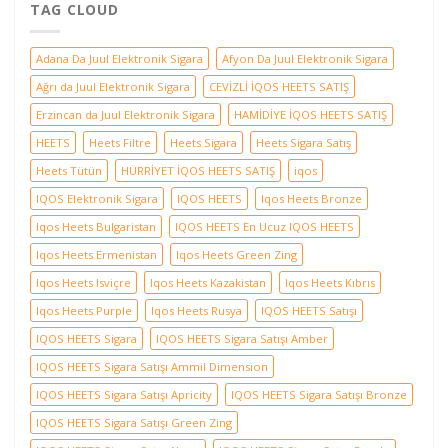
TAG CLOUD
Adana Da Juul Elektronik Sigara
Afyon Da Juul Elektronik Sigara
Ağrı da Juul Elektronik Sigara
CEVİZLİ İQOS HEETS SATIŞ
Erzincan da Juul Elektronik Sigara
HAMİDİYE İQOS HEETS SATIŞ
HEETS
Heets Filtre
Heets Sigara
Heets Sigara Satış
Heets Tütün
HÜRRİYET İQOS HEETS SATIŞ
iqos
IQOS Elektronik Sigara
IQOS HEETS
Iqos Heets Bronze
Iqos Heets Bulgaristan
IQOS HEETS En Ucuz IQOS HEETS
Iqos Heets Ermenistan
Iqos Heets Green Zing
Iqos Heets Isviçre
Iqos Heets Kazakistan
Iqos Heets Kıbrıs
Iqos Heets Purple
Iqos Heets Rusya
IQOS HEETS Satışı
IQOS HEETS Sigara
IQOS HEETS Sigara Satışı Amber
IQOS HEETS Sigara Satışı Ammil Dimension
IQOS HEETS Sigara Satışı Apricity
IQOS HEETS Sigara Satışı Bronze
IQOS HEETS Sigara Satışı Green Zing