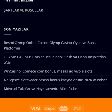
Teslimat Bilgileri
ŞARTLAR VE KOŞULLAR
SON YAZILAR
Resmi Olymp Online Casino Olymp Casino Oyun ve Bahis
Platformu
OLYMP CASINO: O'yinlar uchun narx Kirish va Oson Ro'yxatdan
o'tish
WinCasino: Comece com bónus, mesas ao vivo e slots.
Najlepsze slotsvader casino bonus kasyna online 2026 w Polsce
Mövcud Təkliflər və Həyəcanverici Mükafatlar