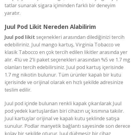
tatlar sunarak sigara içiminden farklı bir deneyim
yaratır.
Juul Pod Likit Nereden Alabilirim
Juul pod likit
seçenekleri arasından dilediğinizi tercih
edebiliriniz. Juul mango kartuş, Virginia Tobacco ve
klasik Tabocco en çok tercih edilen likitler arasında yer
alır. 4’lü ve 2’li paket seçenekleri arasından %5 ve 1.7 mg
olanları tercih edebilirsiniz. Juul pod kartuş içerisinde
1.7 mg nikotin bulunur. Tüm ürünler kapalı bir kutu
içerisinde ve orijinal olarak en hızlı şekilde adresinize
teslim edilir.
Juul pod içinde bulunan renkli kapak çıkarılarak Juul
pod yedek kartuşlardan biri cihazın uç kısmına takılır.
Juul kartuşlar orijinal ve kapalı kutu şeklinde satışa
sunulur. Podlar manyetik bağlantı sayesinde son derece
kolay bir şekilde oturur. Juul düğmesiz bir cihaz