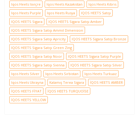
Iqos Heets Isviçre
Iqos Heets Kazakistan
Iqos Heets Kıbrıs
Iqos Heets Purple
Iqos Heets Rusya
IQOS HEETS Satışı
IQOS HEETS Sigara
IQOS HEETS Sigara Satışı Amber
IQOS HEETS Sigara Satışı Ammil Dimension
IQOS HEETS Sigara Satışı Apricity
IQOS HEETS Sigara Satışı Bronze
IQOS HEETS Sigara Satışı Green Zing
IQOS HEETS Sigara Satışı Noor
IQOS HEETS Sigara Satışı Purple
IQOS HEETS Sigara Satışı Sienna
IQOS HEETS Sigara Satışı Silver
Iqos Heets Silver
Iqos Heets Sırbistan
Iqos Heets Turkuaz
Iqos Heets Ukrayna
Kalamış Terea Sigara
İQOS HEETS AMBER
İQOS HEETS FİYAT
İQOS HEETS TURQUOİSE
İQOS HEETS YELLOW