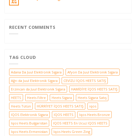
Ara
RECENT COMMENTS
TAG CLOUD
Adana Da Juul Elektronik Sigara
Afyon Da Juul Elektronik Sigara
Ağrı da Juul Elektronik Sigara
CEVİZLİ İQOS HEETS SATIŞ
Erzincan da Juul Elektronik Sigara
HAMİDİYE İQOS HEETS SATIŞ
HEETS
Heets Filtre
Heets Sigara
Heets Sigara Satış
Heets Tütün
HÜRRİYET İQOS HEETS SATIŞ
iqos
IQOS Elektronik Sigara
IQOS HEETS
Iqos Heets Bronze
Iqos Heets Bulgaristan
IQOS HEETS En Ucuz IQOS HEETS
Iqos Heets Ermenistan
Iqos Heets Green Zing