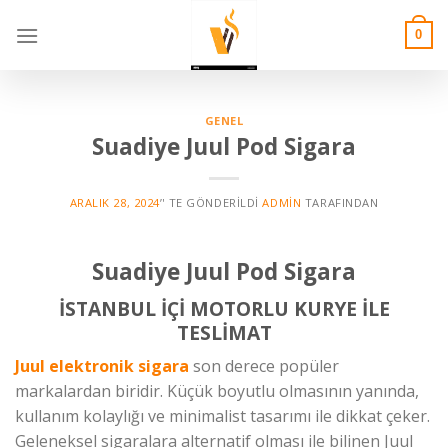
Skip
to
0
content
GENEL
Suadiye Juul Pod Sigara
ARALIK 28, 2024
’' TE GÖNDERILDI
ADMIN
TARAFINDAN
Suadiye Juul Pod Sigara
İSTANBUL İÇİ MOTORLU KURYE İLE
TESLİMAT
Juul elektronik sigara
son derece popüler
markalardan biridir. Küçük boyutlu olmasının yanında,
kullanım kolaylığı ve minimalist tasarımı ile dikkat çeker.
Geleneksel sigaralara alternatif olması ile bilinen Juul