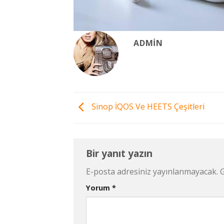
ADMIN
Sinop İQOS Ve HEETS Çeşitleri
Bir yanıt yazın
E-posta adresiniz yayınlanmayacak.
G
Yorum
*