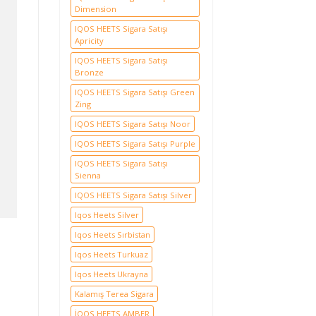
Dimension
IQOS HEETS Sigara Satışı
Apricity
IQOS HEETS Sigara Satışı
Bronze
IQOS HEETS Sigara Satışı Green
Zing
IQOS HEETS Sigara Satışı Noor
IQOS HEETS Sigara Satışı Purple
IQOS HEETS Sigara Satışı
Sienna
IQOS HEETS Sigara Satışı Silver
Iqos Heets Silver
Iqos Heets Sırbistan
Iqos Heets Turkuaz
Iqos Heets Ukrayna
Kalamış Terea Sigara
İQOS HEETS AMBER