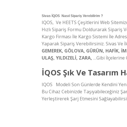
Sivas İQOS Nasıl Sipariş Verebilirim ?
IQOS, Ve HEETS Çeşitlerini Web Sitemizd
Hızlı Sipariş Formu Doldurarak Sipariş
Kargo Firması İle Kargo Sistemi İle Adre
Yaparak Sipariş Verebilirsiniz. Sivas Ve İ
GEMEREK, GÖLOVA, GÜRÜN, HAFİK, İM
ULAŞ, YILDIZELİ, ZARA,
…Gibi İlçelerine
İQOS Şık Ve Tasarım H
IQOS Modeli Son Günlerde Kendini Yenile
Bu Cihaz Cebinizde Taşıyabileceğiniz Şar
Yerleştirerek Şarj Etmesini Sağlayabilir