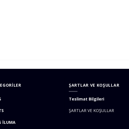
EGORİLER
ŞARTLAR VE KOŞULLAR
S
Teslimat Bilgileri
TS
ŞARTLAR VE KOŞULLAR
S İLUMA