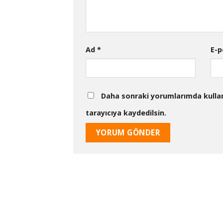
Ad
*
E-
Daha sonraki yorumlarımda kullan
tarayıcıya kaydedilsin.