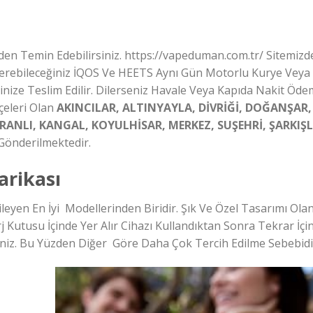
en Temin Edebilirsiniz. https://vapeduman.com.tr/ Sitemizd
 Verebileceğiniz İQOS Ve HEETS Aynı Gün Motorlu Kurye Veya
sinize Teslim Edilir. Dilerseniz Havale Veya Kapıda Nakit Öd
lçeleri Olan
AKINCILAR, ALTINYAYLA, DİVRİĞİ, DOĞANŞAR,
RANLI, KANGAL, KOYULHİSAR, MERKEZ, SUŞEHRİ, ŞARKIŞL
 Gönderilmektedir.
arikası
yen En İyi Modellerinden Biridir. Şık Ve Özel Tasarımı Ola
j Kutusu İçinde Yer Alır Cihazı Kullandıktan Sonra Tekrar İçi
siniz. Bu Yüzden Diğer Göre Daha Çok Tercih Edilme Sebebidi