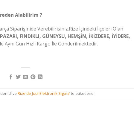
reden Alabilirim ?
a Siparişinide Verebilirisiniz.Rize İçindeki İlçeleri Olan
AZARI, FINDIKLI, GÜNEYSU, HEMŞİN, İKİZDERE, İYİDERE,
nde Aynı Gün Hızlı Kargo İle Gönderilmektedir.
nderildi ve
Rize de Juul Elektronik Sigara
’ te etiketlendi.