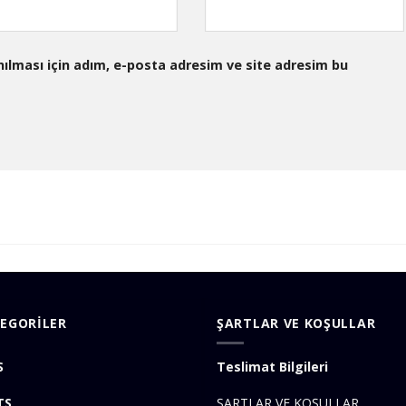
ılması için adım, e-posta adresim ve site adresim bu
EGORİLER
ŞARTLAR VE KOŞULLAR
S
Teslimat Bilgileri
TS
ŞARTLAR VE KOŞULLAR