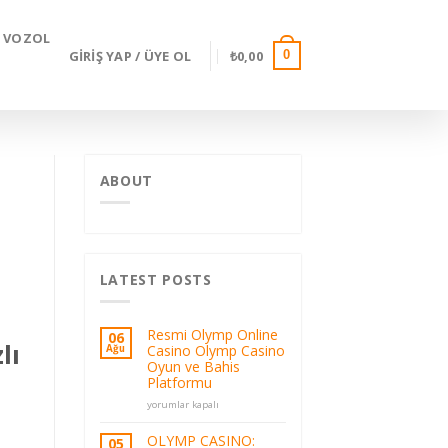
VOZOL
GIRIŞ YAP / ÜYE OL
₺
0,00
0
ABOUT
LATEST POSTS
Resmi Olymp Online
06
lı
Casino Olymp Casino
Ağu
Oyun ve Bahis
Platformu
Resmi
yorumlar kapalı
Olymp
Online
OLYMP CASINO:
05