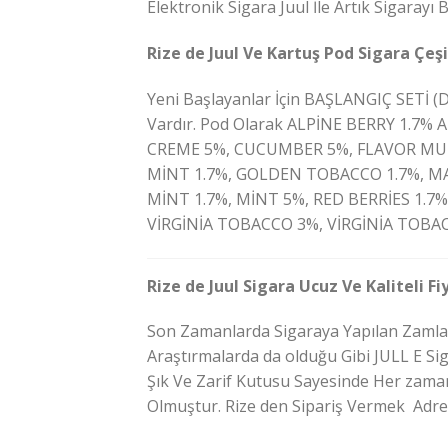
Elektronik Sigara Juul İle Artık Sigara
Rize de Juul Ve Kartuş Pod Sigara Çeşi
Yeni Başlayanlar İçin BAŞLANGIÇ SETİ 
Vardır. Pod Olarak ALPİNE BERRY 1.7%
CREME 5%, CUCUMBER 5%, FLAVOR MULT
MİNT 1.7%, GOLDEN TOBACCO 1.7%, M
MİNT 1.7%, MİNT 5%, RED BERRİES 1.7%
VİRGİNİA TOBACCO 3%, VİRGİNİA TOBAC
Rize de Juul Sigara Ucuz Ve Kaliteli Fi
Son Zamanlarda Sigaraya Yapılan Zamlara
Araştırmalarda da olduğu Gibi JULL E Si
Şık Ve Zarif Kutusu Sayesinde Her zaman
Olmuştur. Rize den Sipariş Vermek Adres