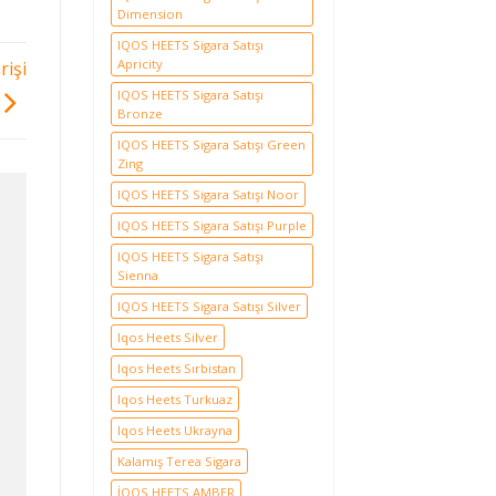
Dimension
IQOS HEETS Sigara Satışı
Apricity
rişi
IQOS HEETS Sigara Satışı
Bronze
IQOS HEETS Sigara Satışı Green
Zing
IQOS HEETS Sigara Satışı Noor
IQOS HEETS Sigara Satışı Purple
IQOS HEETS Sigara Satışı
Sienna
IQOS HEETS Sigara Satışı Silver
Iqos Heets Silver
Iqos Heets Sırbistan
Iqos Heets Turkuaz
Iqos Heets Ukrayna
Kalamış Terea Sigara
İQOS HEETS AMBER