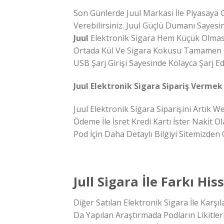
Son Günlerde Juul Markası İle Piyasaya G
Verebilirsiniz. Juul Güçlü Dumanı Sayesi
Juul
Elektronik Sigara Hem Küçük Olması
Ortada Kül Ve Sigara Kokusu Tamamen 
USB Şarj Girişi Sayesinde Kolayca Şarj Ede
Juul Elektronik Sigara Sipariş Vermek 
Juul Elektronik Sigara Siparişini Artık 
Ödeme İle İsret Kredi Kartı İster Nakit Ola
Pod İçin Daha Detaylı Bilgiyi Sitemizden 
Jull Sigara İle Farkı Hiss
Diğer Satılan Elektronik Sigara İle Karşıl
Da Yapılan Araştırmada Podların Likitler