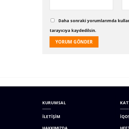
Daha sonraki yorumlarımda kullan
tarayıcıya kaydedilsin.
KURUMSAL
KAT
İLETİŞİM
İQO
HAKKIMIZDA
HEE