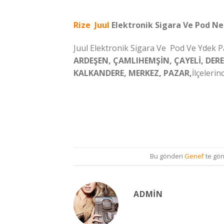
Rize Juul
Elektronik Sigara Ve Pod Ne
Juul Elektronik Sigara Ve Pod Ve Ydek Parç
ARDEŞEN, ÇAMLIHEMŞİN, ÇAYELİ, DEREP
KALKANDERE, MERKEZ, PAZAR,
İlçeleri
Bu gönderi
Genel
’ te gö
ADMIN