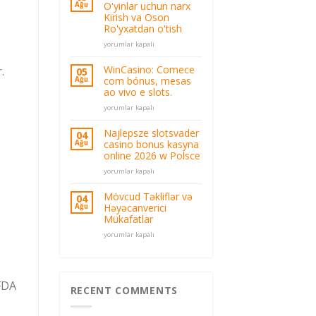
Casino
O'yinlar uchun narx
Ağu
Olymp
Kirish va Oson
Casino
Ro'yxatdan o'tish
Oyun
ve
OLYMP
yorumlar kapalı
Bahis
CASINO:
Platformu
O'yinlar
WinCasino: Comece
.
05
için
uchun
com bónus, mesas
Ağu
narx
ao vivo e slots.
Kirish
va
WinCasino:
yorumlar kapalı
Oson
Comece
Ro'yxatdan
com
Najlepsze slotsvader
04
o'tish
bónus,
casino bonus kasyna
Ağu
için
mesas
online 2026 w Polsce
ao
vivo
Najlepsze
yorumlar kapalı
e
slotsvader
slots.
casino
Mövcud Təkliflər və
04
için
bonus
Həyəcanverici
Ağu
kasyna
Mükafatlar
online
2026
Mövcud
yorumlar kapalı
w
Təkliflər
Polsce
və
için
Həyəcanverici
Mükafatlar
 FDA
için
RECENT COMMENTS