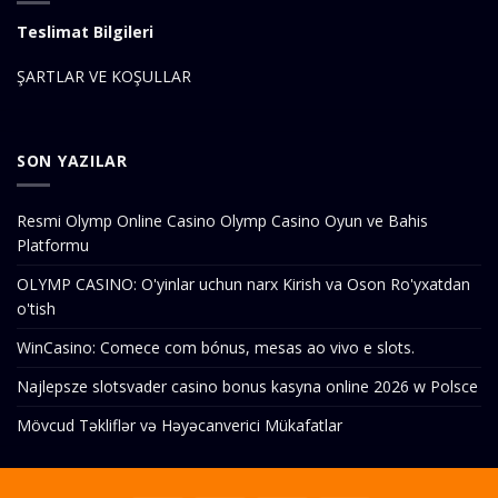
Teslimat Bilgileri
ŞARTLAR VE KOŞULLAR
SON YAZILAR
Resmi Olymp Online Casino Olymp Casino Oyun ve Bahis
Platformu
OLYMP CASINO: O'yinlar uchun narx Kirish va Oson Ro'yxatdan
o'tish
WinCasino: Comece com bónus, mesas ao vivo e slots.
Najlepsze slotsvader casino bonus kasyna online 2026 w Polsce
Mövcud Təkliflər və Həyəcanverici Mükafatlar