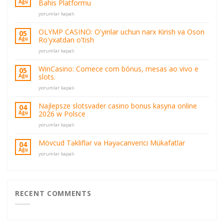
Bahis Platformu
Ağu
Resmi
yorumlar kapalı
Olymp
Online
OLYMP CASINO: O'yinlar uchun narx Kirish va Oson
05
Casino
Ro'yxatdan o'tish
Ağu
Olymp
OLYMP
Casino
yorumlar kapalı
CASINO:
Oyun
O'yinlar
ve
WinCasino: Comece com bónus, mesas ao vivo e
05
uchun
Bahis
slots.
Ağu
narx
Platformu
WinCasino:
Kirish
yorumlar kapalı
için
Comece
va
com
Oson
Najlepsze slotsvader casino bonus kasyna online
04
bónus,
Ro'yxatdan
2026 w Polsce
Ağu
mesas
o'tish
Najlepsze
ao
yorumlar kapalı
için
slotsvader
vivo
casino
e
Mövcud Təkliflər və Həyəcanverici Mükafatlar
04
bonus
slots.
Ağu
Mövcud
yorumlar kapalı
kasyna
için
Təkliflər
online
və
2026
Həyəcanverici
w
Mükafatlar
Polsce
için
RECENT COMMENTS
için