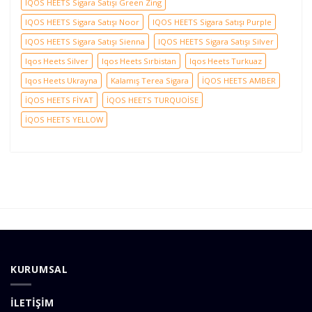
IQOS HEETS Sigara Satışı Green Zing
IQOS HEETS Sigara Satışı Noor
IQOS HEETS Sigara Satışı Purple
IQOS HEETS Sigara Satışı Sienna
IQOS HEETS Sigara Satışı Silver
Iqos Heets Silver
Iqos Heets Sırbistan
Iqos Heets Turkuaz
Iqos Heets Ukrayna
Kalamış Terea Sigara
İQOS HEETS AMBER
İQOS HEETS FİYAT
İQOS HEETS TURQUOİSE
İQOS HEETS YELLOW
KURUMSAL
İLETİŞİM