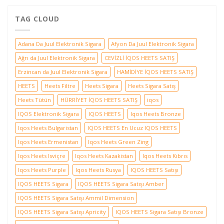
TAG CLOUD
Adana Da Juul Elektronik Sigara
Afyon Da Juul Elektronik Sigara
Ağrı da Juul Elektronik Sigara
CEVİZLİ İQOS HEETS SATIŞ
Erzincan da Juul Elektronik Sigara
HAMİDİYE İQOS HEETS SATIŞ
HEETS
Heets Filtre
Heets Sigara
Heets Sigara Satış
Heets Tütün
HÜRRİYET İQOS HEETS SATIŞ
iqos
IQOS Elektronik Sigara
IQOS HEETS
Iqos Heets Bronze
Iqos Heets Bulgaristan
IQOS HEETS En Ucuz IQOS HEETS
Iqos Heets Ermenistan
Iqos Heets Green Zing
Iqos Heets Isviçre
Iqos Heets Kazakistan
Iqos Heets Kıbrıs
Iqos Heets Purple
Iqos Heets Rusya
IQOS HEETS Satışı
IQOS HEETS Sigara
IQOS HEETS Sigara Satışı Amber
IQOS HEETS Sigara Satışı Ammil Dimension
IQOS HEETS Sigara Satışı Apricity
IQOS HEETS Sigara Satışı Bronze