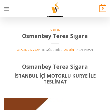
Skip
to
0
content
GENEL
Osmanbey Terea Sigara
ARALIK 21, 2024
’' TE GÖNDERILDI
ADMIN
TARAFINDAN
Osmanbey Terea Sigara
İSTANBUL İÇİ MOTORLU KURYE İLE
TESLİMAT