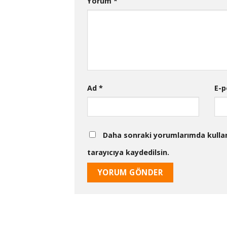
Yorum
*
Ad
*
E-
Daha sonraki yorumlarımda kullan
tarayıcıya kaydedilsin.