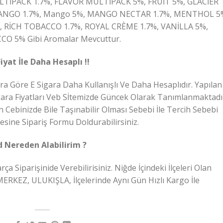
İPACK 1.7%, FLAVOR MULTİPACK 5%, FRUİT 5%, GLACİER
ANGO 1.7%, Mango 5%, MANGO NECTAR 1.7%, MENTHOL 5
, RİCH TOBACCO 1.7%, ROYAL CRÈME 1.7%, VANİLLA 5%,
CO 5% Gibi Aromalar Mevcuttur.
iyat İle Daha Hesaplı !!
 Göre E Sigara Daha Kullanışlı Ve Daha Hesaplıdır. Yapılan
gara Fiyatları Veb Sİtemizde Güncek Olarak Tanımlanmaktadı
 Cebinizde Bile Taşınabilir Olması Sebebi İle Tercih Sebebi
sine Sipariş Formu Doldurabilirsiniz.
d Nereden Alabilirim ?
a Siparişinide Verebilirisiniz. Niğde İçindeki İlçeleri Olan
KEZ, ULUKIŞLA, İlçelerinde Aynı Gün Hızlı Kargo İle