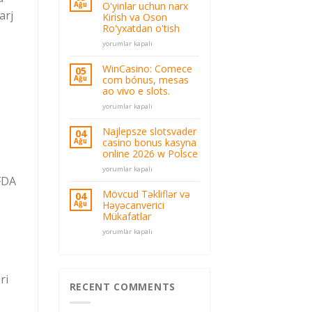
Casino
O'yinlar uchun narx
Ağu
Olymp
arj
Kirish va Oson
Casino
Ro'yxatdan o'tish
Oyun
ve
OLYMP
yorumlar kapalı
Bahis
CASINO:
Platformu
O'yinlar
WinCasino: Comece
05
için
uchun
com bónus, mesas
Ağu
narx
ao vivo e slots.
Kirish
va
WinCasino:
yorumlar kapalı
Oson
Comece
Ro'yxatdan
com
Najlepsze slotsvader
04
o'tish
bónus,
casino bonus kasyna
Ağu
için
mesas
online 2026 w Polsce
ao
vivo
Najlepsze
yorumlar kapalı
 FDA
e
slotsvader
slots.
casino
Mövcud Təkliflər və
04
için
bonus
Həyəcanverici
Ağu
kasyna
Mükafatlar
online
2026
Mövcud
yorumlar kapalı
w
Təkliflər
Polsce
və
için
Həyəcanverici
Mükafatlar
ri
için
RECENT COMMENTS