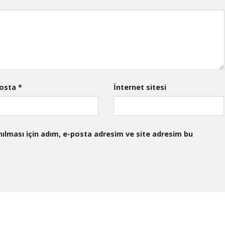
posta
*
İnternet sitesi
ılması için adım, e-posta adresim ve site adresim bu