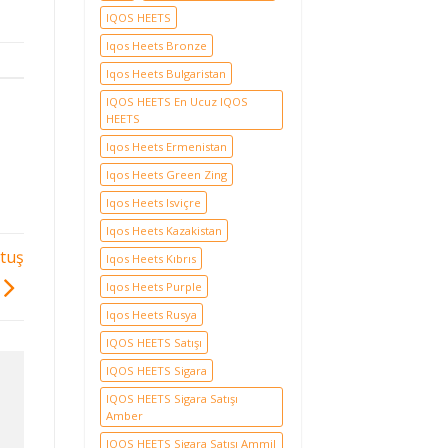
IQOS HEETS
Iqos Heets Bronze
Iqos Heets Bulgaristan
IQOS HEETS En Ucuz IQOS
HEETS
Iqos Heets Ermenistan
Iqos Heets Green Zing
Iqos Heets Isviçre
Iqos Heets Kazakistan
rtuş
Iqos Heets Kıbrıs
Iqos Heets Purple
Iqos Heets Rusya
IQOS HEETS Satışı
IQOS HEETS Sigara
IQOS HEETS Sigara Satışı
Amber
IQOS HEETS Sigara Satışı Ammil