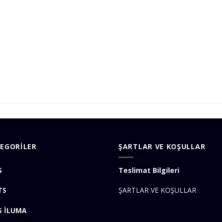
EGORİLER
ŞARTLAR VE KOŞULLAR
S
Teslimat Bilgileri
TS
ŞARTLAR VE KOŞULLAR
S İLUMA