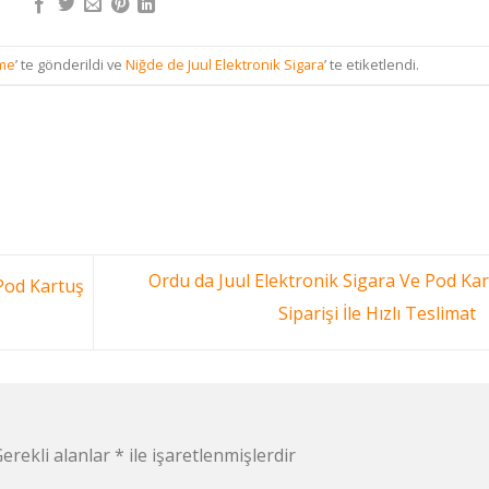
me
’ te gönderildi ve
Niğde de Juul Elektronik Sigara
’ te etiketlendi.
Ordu da Juul Elektronik Sigara Ve Pod Ka
 Pod Kartuş
Siparişi İle Hızlı Teslimat
erekli alanlar
*
ile işaretlenmişlerdir