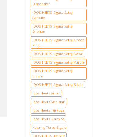
Dimension
IQOS HEETS Sigara Satışı
Apricity
IQOS HEETS Sigara Satışı
Bronze
IQOS HEETS Sigara Satışı Green
Zing
IQOS HEETS Sigara Satışı Noor
IQOS HEETS Sigara Satışı Purple
IQOS HEETS Sigara Satışı
Sienna
IQOS HEETS Sigara Satışı Silver
Iqos Heets Silver
Iqos Heets Sırbistan
Iqos Heets Turkuaz
Iqos Heets Ukrayna
Kalamış Terea Sigara
İQOS HEETS AMBER