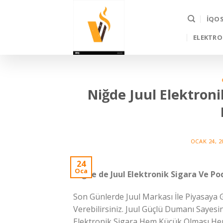
Skip
to
İQO
content
ELEKTRO
Niğde Juul Elektroni
OCAK 24, 2
24
Oca
Niğde de Juul Elektronik Sigara Ve Pod
Son Günlerde Juul Markası İle Piyasaya G
Verebilirsiniz. Juul Güçlü Dumanı Sayesi
Elektronik Sigara Hem Küçük Olması Hemd