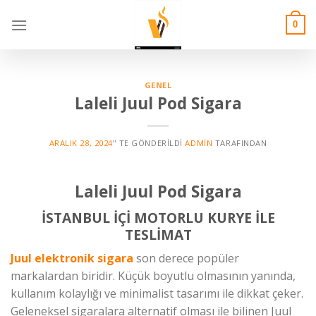
Skip
to
0
content
GENEL
Laleli Juul Pod Sigara
ARALIK 28, 2024
’' TE GÖNDERILDI
ADMIN
TARAFINDAN
Laleli Juul Pod Sigara
İSTANBUL İÇİ MOTORLU KURYE İLE
TESLİMAT
Juul elektronik sigara
son derece popüler
markalardan biridir. Küçük boyutlu olmasının yanında,
kullanım kolaylığı ve minimalist tasarımı ile dikkat çeker.
Geleneksel sigaralara alternatif olması ile bilinen Juul