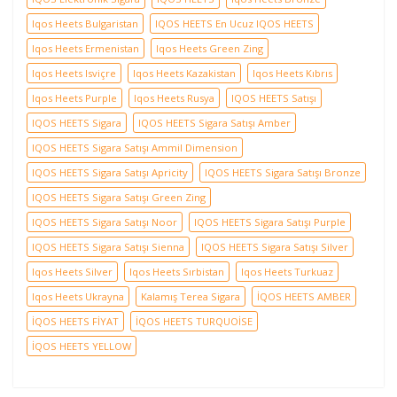
Iqos Heets Bulgaristan
IQOS HEETS En Ucuz IQOS HEETS
Iqos Heets Ermenistan
Iqos Heets Green Zing
Iqos Heets Isviçre
Iqos Heets Kazakistan
Iqos Heets Kıbrıs
Iqos Heets Purple
Iqos Heets Rusya
IQOS HEETS Satışı
IQOS HEETS Sigara
IQOS HEETS Sigara Satışı Amber
IQOS HEETS Sigara Satışı Ammil Dimension
IQOS HEETS Sigara Satışı Apricity
IQOS HEETS Sigara Satışı Bronze
IQOS HEETS Sigara Satışı Green Zing
IQOS HEETS Sigara Satışı Noor
IQOS HEETS Sigara Satışı Purple
IQOS HEETS Sigara Satışı Sienna
IQOS HEETS Sigara Satışı Silver
Iqos Heets Silver
Iqos Heets Sırbistan
Iqos Heets Turkuaz
Iqos Heets Ukrayna
Kalamış Terea Sigara
İQOS HEETS AMBER
İQOS HEETS FİYAT
İQOS HEETS TURQUOİSE
İQOS HEETS YELLOW