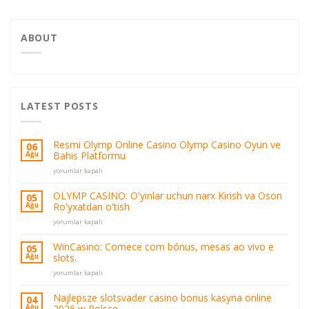
ABOUT
LATEST POSTS
Resmi Olymp Online Casino Olymp Casino Oyun ve
06
Bahis Platformu
Ağu
Resmi
yorumlar kapalı
Olymp
Online
OLYMP CASINO: O'yinlar uchun narx Kirish va Oson
05
Casino
Ro'yxatdan o'tish
Ağu
Olymp
OLYMP
Casino
yorumlar kapalı
CASINO:
Oyun
O'yinlar
ve
WinCasino: Comece com bónus, mesas ao vivo e
05
uchun
Bahis
slots.
Ağu
narx
Platformu
WinCasino:
Kirish
yorumlar kapalı
için
Comece
va
com
Oson
Najlepsze slotsvader casino bonus kasyna online
04
bónus,
Ro'yxatdan
2026 w Polsce
Ağu