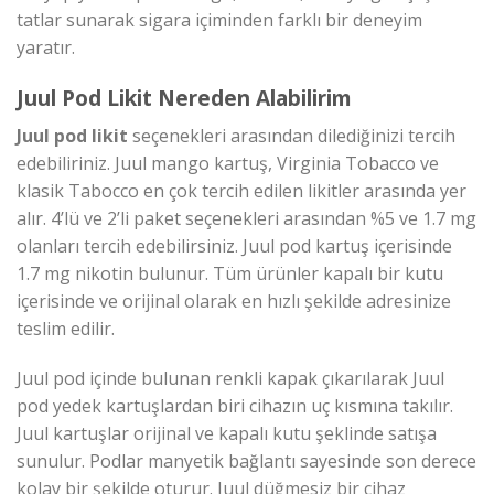
tatlar sunarak sigara içiminden farklı bir deneyim
yaratır.
Juul Pod Likit Nereden Alabilirim
Juul pod likit
seçenekleri arasından dilediğinizi tercih
edebiliriniz. Juul mango kartuş, Virginia Tobacco ve
klasik Tabocco en çok tercih edilen likitler arasında yer
alır. 4’lü ve 2’li paket seçenekleri arasından %5 ve 1.7 mg
olanları tercih edebilirsiniz. Juul pod kartuş içerisinde
1.7 mg nikotin bulunur. Tüm ürünler kapalı bir kutu
içerisinde ve orijinal olarak en hızlı şekilde adresinize
teslim edilir.
Juul pod içinde bulunan renkli kapak çıkarılarak Juul
pod yedek kartuşlardan biri cihazın uç kısmına takılır.
Juul kartuşlar orijinal ve kapalı kutu şeklinde satışa
sunulur. Podlar manyetik bağlantı sayesinde son derece
kolay bir şekilde oturur. Juul düğmesiz bir cihaz