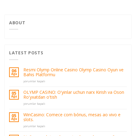
ABOUT
LATEST POSTS
Resmi Olymp Online Casino Olymp Casino Oyun ve
06
Bahis Platformu
Ağu
Resmi
yorumlar kapalı
Olymp
Online
OLYMP CASINO: O'yinlar uchun narx Kirish va Oson
05
Casino
Ro'yxatdan o'tish
Ağu
Olymp
OLYMP
Casino
yorumlar kapalı
CASINO:
Oyun
O'yinlar
ve
WinCasino: Comece com bónus, mesas ao vivo e
05
uchun
Bahis
slots.
Ağu
narx
Platformu
WinCasino:
Kirish
yorumlar kapalı
için
Comece
va
com
Oson