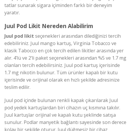
tatlar sunarak sigara içiminden farklı bir deneyim
yaratır.
Juul Pod Likit Nereden Alabilirim
Juul pod likit
seçenekleri arasından dilediğinizi tercih
edebiliriniz. Juul mango kartuş, Virginia Tobacco ve
klasik Tabocco en çok tercih edilen likitler arasında yer
alır. 4’lü ve 2’li paket seçenekleri arasından %5 ve 1.7 mg
olanları tercih edebilirsiniz. Juul pod kartuş içerisinde
1.7 mg nikotin bulunur. Tüm ürünler kapalı bir kutu
içerisinde ve orijinal olarak en hızlı şekilde adresinize
teslim edilir.
Juul pod içinde bulunan renkli kapak çıkarılarak Juul
pod yedek kartuşlardan biri cihazın uç kısmına takılır.
Juul kartuşlar orijinal ve kapalı kutu şeklinde satışa
sunulur. Podlar manyetik bağlantı sayesinde son derece
kolay bir şekilde oturur. Juul düğmesiz bir cihaz