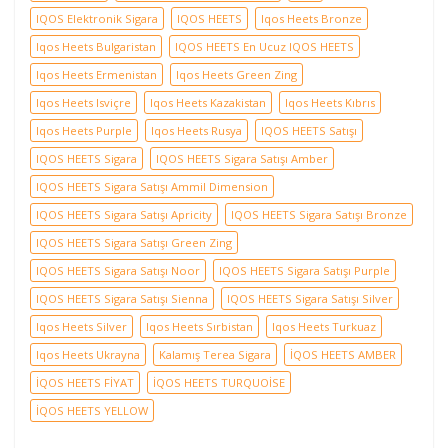
IQOS Elektronik Sigara
IQOS HEETS
Iqos Heets Bronze
Iqos Heets Bulgaristan
IQOS HEETS En Ucuz IQOS HEETS
Iqos Heets Ermenistan
Iqos Heets Green Zing
Iqos Heets Isviçre
Iqos Heets Kazakistan
Iqos Heets Kıbrıs
Iqos Heets Purple
Iqos Heets Rusya
IQOS HEETS Satışı
IQOS HEETS Sigara
IQOS HEETS Sigara Satışı Amber
IQOS HEETS Sigara Satışı Ammil Dimension
IQOS HEETS Sigara Satışı Apricity
IQOS HEETS Sigara Satışı Bronze
IQOS HEETS Sigara Satışı Green Zing
IQOS HEETS Sigara Satışı Noor
IQOS HEETS Sigara Satışı Purple
IQOS HEETS Sigara Satışı Sienna
IQOS HEETS Sigara Satışı Silver
Iqos Heets Silver
Iqos Heets Sırbistan
Iqos Heets Turkuaz
Iqos Heets Ukrayna
Kalamış Terea Sigara
İQOS HEETS AMBER
İQOS HEETS FİYAT
İQOS HEETS TURQUOİSE
İQOS HEETS YELLOW