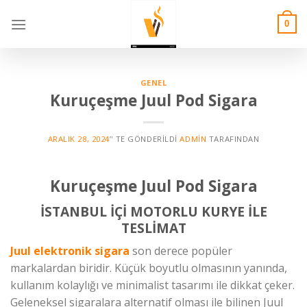
Skip
to
0
content
GENEL
Kuruçeşme Juul Pod Sigara
ARALIK 28, 2024
’' TE GÖNDERILDI
ADMIN
TARAFINDAN
Kuruçeşme Juul Pod Sigara
İSTANBUL İÇİ MOTORLU KURYE İLE
TESLİMAT
Juul elektronik sigara
son derece popüler
markalardan biridir. Küçük boyutlu olmasının yanında,
kullanım kolaylığı ve minimalist tasarımı ile dikkat çeker.
Geleneksel sigaralara alternatif olması ile bilinen Juul