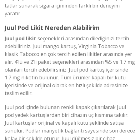
tatlar sunarak sigara içiminden farklı bir deneyim
yaratır.
Juul Pod Likit Nereden Alabilirim
Juul pod likit
seçenekleri arasından dilediğinizi tercih
edebiliriniz. Juul mango kartuş, Virginia Tobacco ve
klasik Tabocco en çok tercih edilen likitler arasında yer
alır. 4’lü ve 2’li paket seçenekleri arasından %5 ve 1.7 mg
olanları tercih edebilirsiniz. Juul pod kartuş içerisinde
1.7 mg nikotin bulunur. Tüm ürünler kapalı bir kutu
içerisinde ve orijinal olarak en hızlı şekilde adresinize
teslim edilir.
Juul pod içinde bulunan renkli kapak çıkarılarak Juul
pod yedek kartuşlardan biri cihazın uç kısmına takılır.
Juul kartuşlar orijinal ve kapalı kutu şeklinde satışa
sunulur. Podlar manyetik bağlantı sayesinde son derece
kolay bir şekilde oturur. Juul düğmesiz bir cihaz