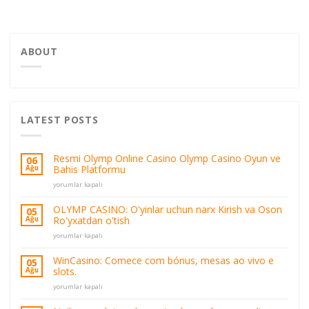
ABOUT
LATEST POSTS
Resmi Olymp Online Casino Olymp Casino Oyun ve
06
Bahis Platformu
Ağu
Resmi
yorumlar kapalı
Olymp
Online
OLYMP CASINO: O'yinlar uchun narx Kirish va Oson
05
Casino
Ro'yxatdan o'tish
Ağu
Olymp
OLYMP
Casino
yorumlar kapalı
CASINO:
Oyun
O'yinlar
ve
WinCasino: Comece com bónus, mesas ao vivo e
05
uchun
Bahis
slots.
Ağu
narx
Platformu
WinCasino:
Kirish
yorumlar kapalı
için
Comece
va
com
Oson