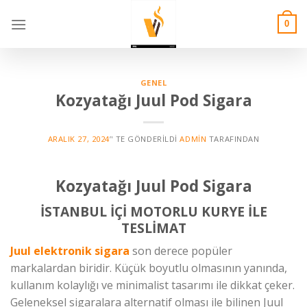
Skip
to
0
content
GENEL
Kozyatağı Juul Pod Sigara
ARALIK 27, 2024
’' TE GÖNDERILDI
ADMIN
TARAFINDAN
Kozyatağı Juul Pod Sigara
İSTANBUL İÇİ MOTORLU KURYE İLE
TESLİMAT
Juul elektronik sigara
son derece popüler
markalardan biridir. Küçük boyutlu olmasının yanında,
kullanım kolaylığı ve minimalist tasarımı ile dikkat çeker.
Geleneksel sigaralara alternatif olması ile bilinen Juul