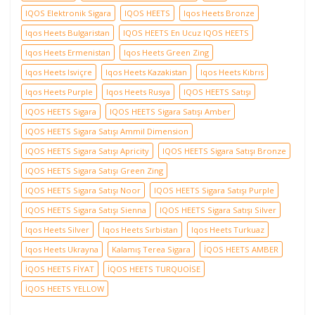
IQOS Elektronik Sigara
IQOS HEETS
Iqos Heets Bronze
Iqos Heets Bulgaristan
IQOS HEETS En Ucuz IQOS HEETS
Iqos Heets Ermenistan
Iqos Heets Green Zing
Iqos Heets Isviçre
Iqos Heets Kazakistan
Iqos Heets Kıbrıs
Iqos Heets Purple
Iqos Heets Rusya
IQOS HEETS Satışı
IQOS HEETS Sigara
IQOS HEETS Sigara Satışı Amber
IQOS HEETS Sigara Satışı Ammil Dimension
IQOS HEETS Sigara Satışı Apricity
IQOS HEETS Sigara Satışı Bronze
IQOS HEETS Sigara Satışı Green Zing
IQOS HEETS Sigara Satışı Noor
IQOS HEETS Sigara Satışı Purple
IQOS HEETS Sigara Satışı Sienna
IQOS HEETS Sigara Satışı Silver
Iqos Heets Silver
Iqos Heets Sırbistan
Iqos Heets Turkuaz
Iqos Heets Ukrayna
Kalamış Terea Sigara
İQOS HEETS AMBER
İQOS HEETS FİYAT
İQOS HEETS TURQUOİSE
İQOS HEETS YELLOW