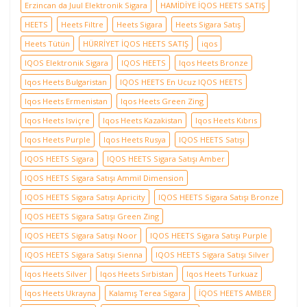
Erzincan da Juul Elektronik Sigara
HAMİDİYE İQOS HEETS SATIŞ
HEETS
Heets Filtre
Heets Sigara
Heets Sigara Satış
Heets Tütün
HÜRRİYET İQOS HEETS SATIŞ
iqos
IQOS Elektronik Sigara
IQOS HEETS
Iqos Heets Bronze
Iqos Heets Bulgaristan
IQOS HEETS En Ucuz IQOS HEETS
Iqos Heets Ermenistan
Iqos Heets Green Zing
Iqos Heets Isviçre
Iqos Heets Kazakistan
Iqos Heets Kıbrıs
Iqos Heets Purple
Iqos Heets Rusya
IQOS HEETS Satışı
IQOS HEETS Sigara
IQOS HEETS Sigara Satışı Amber
IQOS HEETS Sigara Satışı Ammil Dimension
IQOS HEETS Sigara Satışı Apricity
IQOS HEETS Sigara Satışı Bronze
IQOS HEETS Sigara Satışı Green Zing
IQOS HEETS Sigara Satışı Noor
IQOS HEETS Sigara Satışı Purple
IQOS HEETS Sigara Satışı Sienna
IQOS HEETS Sigara Satışı Silver
Iqos Heets Silver
Iqos Heets Sırbistan
Iqos Heets Turkuaz
Iqos Heets Ukrayna
Kalamış Terea Sigara
İQOS HEETS AMBER