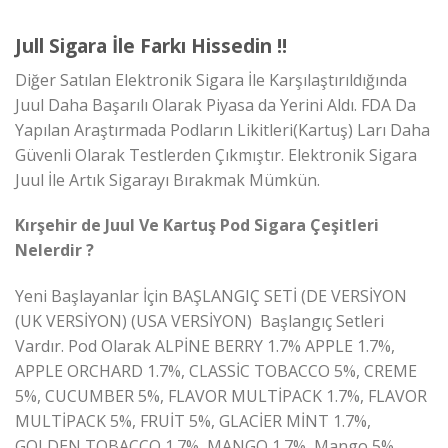
Jull Sigara İle Farkı Hissedin !!
Diğer Satılan Elektronik Sigara İle Karşılaştırıldığında
Juul Daha Başarılı Olarak Piyasa da Yerini Aldı. FDA Da
Yapılan Araştırmada Podların Likitleri(Kartuş) Ları Daha
Güvenli Olarak Testlerden Çıkmıştır. Elektronik Sigara
Juul İle Artık Sigarayı Bırakmak Mümkün.
Kırşehir de Juul Ve Kartuş Pod Sigara Çeşitleri
Nelerdir ?
Yeni Başlayanlar İçin BAŞLANGIÇ SETİ (DE VERSİYON
(UK VERSİYON) (USA VERSİYON) Başlangıç Setleri
Vardır. Pod Olarak ALPİNE BERRY 1.7% APPLE 1.7%,
APPLE ORCHARD 1.7%, CLASSİC TOBACCO 5%, CREME
5%, CUCUMBER 5%, FLAVOR MULTİPACK 1.7%, FLAVOR
MULTİPACK 5%, FRUİT 5%, GLACİER MİNT 1.7%,
GOLDEN TOBACCO 1.7%, MANGO 1.7%, Mango 5%,