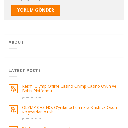
ABOUT
LATEST POSTS
Resmi Olymp Online Casino Olymp Casino Oyun ve
06
Bahis Platformu
Ağu
Resmi
yorumlar kapalı
Olymp
Online
OLYMP CASINO: O'yinlar uchun narx Kirish va Oson
05
Casino
Ro'yxatdan o'tish
Ağu
Olymp
OLYMP
Casino
yorumlar kapalı
CASINO:
Oyun
O'yinlar
ve