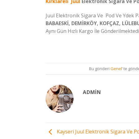
Kırklareli Juul
Elektronik Sigara Ve P
Juul Elektronik Sigara Ve Pod Ve Ydek Parç
BABAESKİ, DEMİRKÖY, KOFÇAZ, LÜLEB
Aynı Gün Hızlı Kargo İle Gönderilmektedi
Bu gönderi
Genel
’ te gönd
ADMIN
Kayseri Juul Elektronik Sigara Ve P