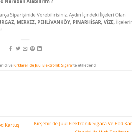
od Nereden Alabilirim ?
a Siparişinide Verebilirisiniz. Aydın İçindeki İlçeleri Olan
URGAZ, MERKEZ, PEHLİVANKÖY, PINARHİSAR, VİZE,
İlçeler
r.
erildi ve
Kırklareli de Juul Elektronik Sigara
’ te etiketlendi.
Kırşehir de Juul Elektronik Sigara Ve Pod Ka
od Kartuş