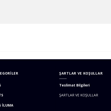
EGORİLER
ŞARTLAR VE KOŞULLAR
S
Teslimat Bilgileri
TS
ŞARTLAR VE KOŞULLAR
S İLUMA