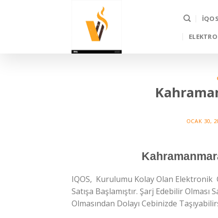
Skip
to
İQO
content
ELEKTRO
Kahraman
OCAK 30, 2
Kahramanmara
IQOS, Kurulumu Kolay Olan Elektronik O
Satışa Başlamıştır. Şarj Edebilir Olması 
Olmasından Dolayı Cebinizde Taşıyabilirs