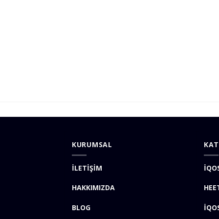
KURUMSAL
KAT
İLETİŞİM
İQO
HAKKIMIZDA
HEE
BLOG
İQO