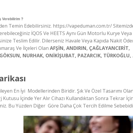
 Verebilirim ?
en Temin Edebilirsiniz. https://vapeduman.com.tr/ Sitemizd
 Verebileceğiniz İQOS Ve HEETS Aynı Gün Motorlu Kurye Veya
sinize Teslim Edilir. Dilerseniz Havale Veya Kapıda Nakit Öd
nmaraş Ve İlçeleri Olan
AFŞİN, ANDIRIN, ÇAĞLAYANCERİT,
 GÖKSUN, NURHAK, ONİKİŞUBAT, PAZARCIK, TÜRKOĞLU,
arikası
yen En İyi Modellerinden Biridir. Şık Ve Özel Tasarımı Ola
j Kutusu İçinde Yer Alır Cihazı Kullandıktan Sonra Tekrar İçi
siniz. Bu Yüzden Diğer Göre Daha Çok Tercih Edilme Sebebidi