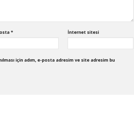
posta
*
İnternet sitesi
ılması için adım, e-posta adresim ve site adresim bu