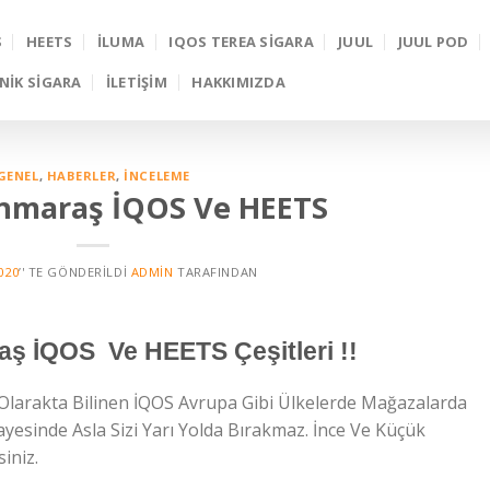
S
HEETS
İLUMA
IQOS TEREA SIGARA
JUUL
JUUL POD
NIK SIGARA
İLETİŞİM
HAKKIMIZDA
GENEL
,
HABERLER
,
İNCELEME
maraş İQOS Ve HEETS
020
’' TE GÖNDERILDI
ADMIN
TARAFINDAN
ş İQOS Ve HEETS Çeşitleri !!
larakta Bilinen İQOS Avrupa Gibi Ülkelerde Mağazalarda
Sayesinde Asla Sizi Yarı Yolda Bırakmaz. İnce Ve Küçük
iniz.