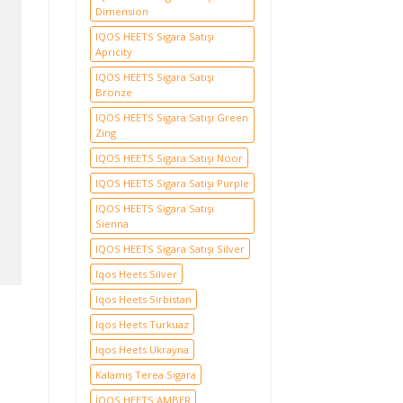
Dimension
IQOS HEETS Sigara Satışı
Apricity
IQOS HEETS Sigara Satışı
Bronze
IQOS HEETS Sigara Satışı Green
Zing
IQOS HEETS Sigara Satışı Noor
IQOS HEETS Sigara Satışı Purple
IQOS HEETS Sigara Satışı
Sienna
IQOS HEETS Sigara Satışı Silver
Iqos Heets Silver
Iqos Heets Sırbistan
Iqos Heets Turkuaz
Iqos Heets Ukrayna
Kalamış Terea Sigara
İQOS HEETS AMBER