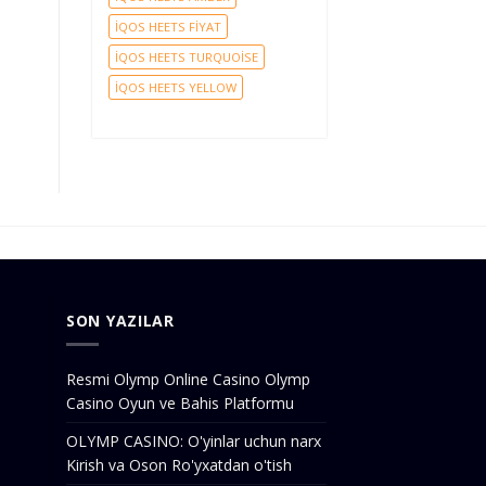
İQOS HEETS FİYAT
İQOS HEETS TURQUOİSE
İQOS HEETS YELLOW
SON YAZILAR
Resmi Olymp Online Casino Olymp
Casino Oyun ve Bahis Platformu
OLYMP CASINO: O'yinlar uchun narx
Kirish va Oson Ro'yxatdan o'tish