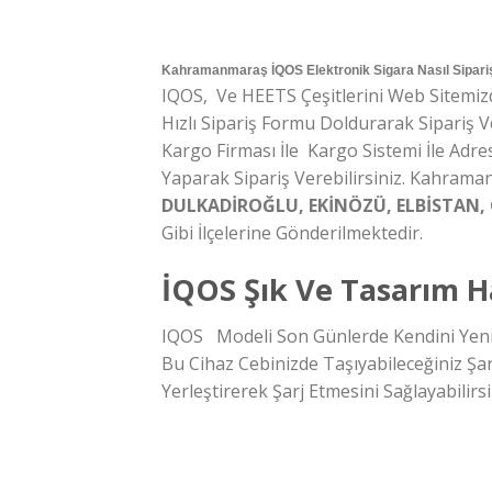
Kahramanmaraş İQOS Elektronik Sigara Nasıl Sipariş
IQOS, Ve HEETS Çeşitlerini Web Sitemizd
Hızlı Sipariş Formu Doldurarak Sipariş
Kargo Firması İle Kargo Sistemi İle Adre
Yaparak Sipariş Verebilirsiniz. Kahrama
DULKADİROĞLU, EKİNÖZÜ, ELBİSTAN,
Gibi İlçelerine Gönderilmektedir.
İQOS Şık Ve Tasarım H
IQOS Modeli Son Günlerde Kendini Yenile
Bu Cihaz Cebinizde Taşıyabileceğiniz Şar
Yerleştirerek Şarj Etmesini Sağlayabilir