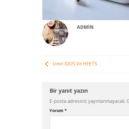
ADMIN
İzmir İQOS Ve HEETS
Bir yanıt yazın
E-posta adresiniz yayınlanmayacak.
G
Yorum
*