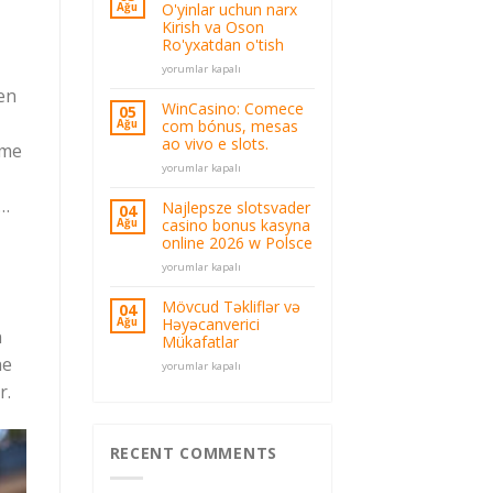
Casino
O'yinlar uchun narx
Ağu
Olymp
Kirish va Oson
Casino
Ro'yxatdan o'tish
Oyun
ve
OLYMP
yorumlar kapalı
Bahis
CASINO:
en
Platformu
O'yinlar
WinCasino: Comece
05
için
uchun
com bónus, mesas
Ağu
narx
ao vivo e slots.
eme
Kirish
va
WinCasino:
yorumlar kapalı
Oson
Comece
Ro'yxatdan
com
…
Najlepsze slotsvader
04
o'tish
bónus,
casino bonus kasyna
Ağu
için
mesas
online 2026 w Polsce
ao
vivo
Najlepsze
yorumlar kapalı
e
slotsvader
slots.
casino
Mövcud Təkliflər və
04
için
bonus
Həyəcanverici
Ağu
n
kasyna
Mükafatlar
online
ne
2026
Mövcud
yorumlar kapalı
w
Təkliflər
r.
Polsce
və
için
Həyəcanverici
Mükafatlar
için
RECENT COMMENTS