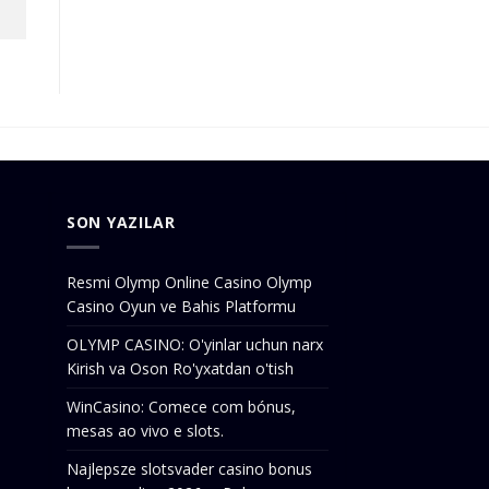
SON YAZILAR
Resmi Olymp Online Casino Olymp
Casino Oyun ve Bahis Platformu
OLYMP CASINO: O'yinlar uchun narx
Kirish va Oson Ro'yxatdan o'tish
WinCasino: Comece com bónus,
mesas ao vivo e slots.
Najlepsze slotsvader casino bonus