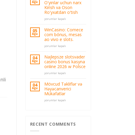
Casino
O'yinlar uchun narx
Ağu
Olymp
Kirish va Oson
Casino
Ro'yxatdan o'tish
Oyun
ve
OLYMP
yorumlar kapalı
Bahis
CASINO:
Platformu
O'yinlar
WinCasino: Comece
05
için
uchun
com bónus, mesas
Ağu
narx
ao vivo e slots.
Kirish
va
WinCasino:
yorumlar kapalı
Oson
Comece
Ro'yxatdan
com
Najlepsze slotsvader
04
o'tish
bónus,
casino bonus kasyna
Ağu
için
mesas
online 2026 w Polsce
ao
vivo
Najlepsze
yorumlar kapalı
e
slotsvader
nli
slots.
casino
Mövcud Təkliflər və
04
için
bonus
Həyəcanverici
Ağu
kasyna
Mükafatlar
online
2026
Mövcud
yorumlar kapalı
w
Təkliflər
Polsce
və
için
Həyəcanverici
Mükafatlar
için
RECENT COMMENTS