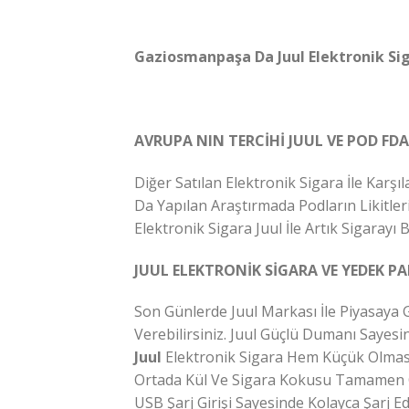
Gaziosmanpaşa Da Juul Elektronik Sig
AVRUPA NIN TERCİHİ JUUL VE POD FD
Diğer Satılan Elektronik Sigara İle Karşıl
Da Yapılan Araştırmada Podların Likitler
Elektronik Sigara Juul İle Artık Sigara
JUUL ELEKTRONİK SİGARA VE YEDEK PA
Son Günlerde Juul Markası İle Piyasaya G
Verebilirsiniz. Juul Güçlü Dumanı Sayesi
Juul
Elektronik Sigara Hem Küçük Olması
Ortada Kül Ve Sigara Kokusu Tamamen 
USB Şarj Girişi Sayesinde Kolayca Şarj Ede