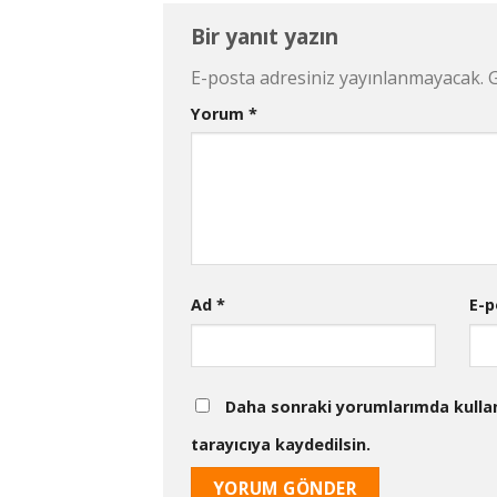
Bir yanıt yazın
E-posta adresiniz yayınlanmayacak.
G
Yorum
*
Ad
*
E-
Daha sonraki yorumlarımda kullan
tarayıcıya kaydedilsin.