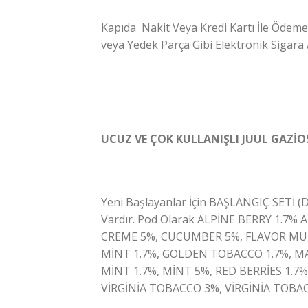
Kapıda Nakit Veya Kredi Kartı İle Ödeme
veya Yedek Parça Gibi Elektronik Sigara 
UCUZ VE ÇOK KULLANIŞLI JUUL GAZ
Yeni Başlayanlar İçin BAŞLANGIÇ SETİ 
Vardır. Pod Olarak ALPİNE BERRY 1.7%
CREME 5%, CUCUMBER 5%, FLAVOR MULT
MİNT 1.7%, GOLDEN TOBACCO 1.7%, M
MİNT 1.7%, MİNT 5%, RED BERRİES 1.7%
VİRGİNİA TOBACCO 3%, VİRGİNİA TOBAC