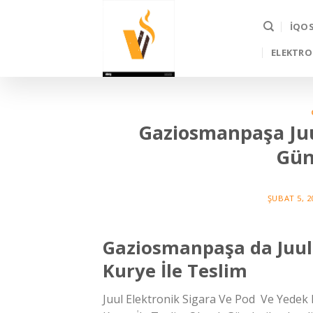
Skip
to
İQO
content
ELEKTRO
Gaziosmanpaşa Juu
Gün
ŞUBAT 5, 2
Gaziosmanpaşa da Juul 
Kurye İle Teslim
Juul Elektronik Sigara Ve Pod Ve Yedek