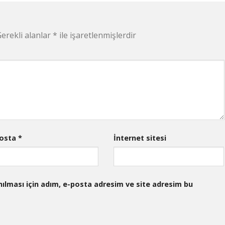
erekli alanlar
*
ile işaretlenmişlerdir
posta
*
İnternet sitesi
ılması için adım, e-posta adresim ve site adresim bu