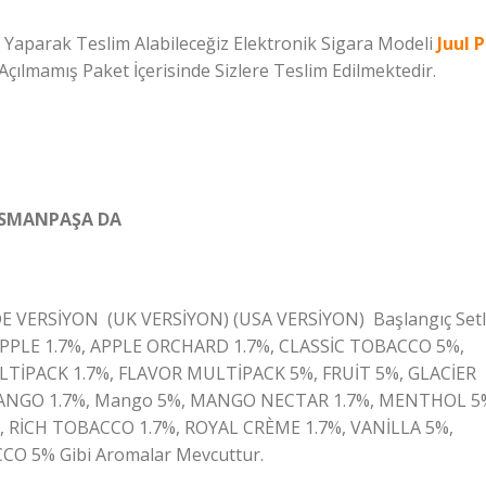
 Yaparak Teslim Alabileceğiz Elektronik Sigara Modeli
Juul 
Açılmamış Paket İçerisinde Sizlere Teslim Edilmektedir.
İOSMANPAŞA DA
(DE VERSİYON (UK VERSİYON) (USA VERSİYON) Başlangıç Setl
 APPLE 1.7%, APPLE ORCHARD 1.7%, CLASSİC TOBACCO 5%,
İPACK 1.7%, FLAVOR MULTİPACK 5%, FRUİT 5%, GLACİER
ANGO 1.7%, Mango 5%, MANGO NECTAR 1.7%, MENTHOL 5
, RİCH TOBACCO 1.7%, ROYAL CRÈME 1.7%, VANİLLA 5%,
CO 5% Gibi Aromalar Mevcuttur.