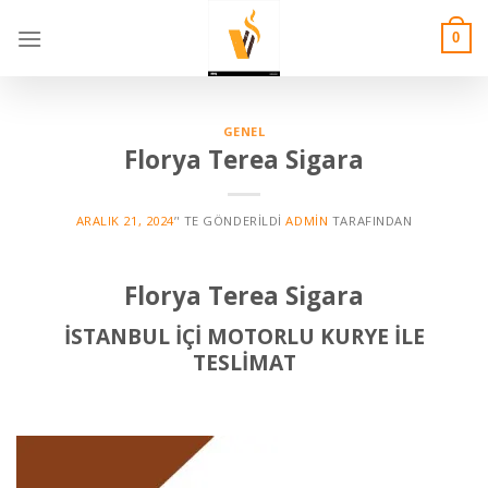
Skip
to
0
content
GENEL
Florya Terea Sigara
ARALIK 21, 2024
’' TE GÖNDERILDI
ADMIN
TARAFINDAN
Florya Terea Sigara
İSTANBUL İÇİ MOTORLU KURYE İLE
TESLİMAT