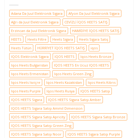
Adana Da Juul Elektronik Sigara
Afyon Da Juul Elektronik Sigara
Ağrı da Juul Elektronik Sigara
CEVİZLİ İQOS HEETS SATIŞ
Erzincan da Juul Elektronik Sigara
HAMİDİYE İQOS HEETS SATIŞ
HEETS
Heets Filtre
Heets Sigara
Heets Sigara Satış
Heets Tütün
HÜRRİYET İQOS HEETS SATIŞ
iqos
IQOS Elektronik Sigara
IQOS HEETS
Iqos Heets Bronze
Iqos Heets Bulgaristan
IQOS HEETS En Ucuz IQOS HEETS
Iqos Heets Ermenistan
Iqos Heets Green Zing
Iqos Heets Isviçre
Iqos Heets Kazakistan
Iqos Heets Kıbrıs
Iqos Heets Purple
Iqos Heets Rusya
IQOS HEETS Satışı
IQOS HEETS Sigara
IQOS HEETS Sigara Satışı Amber
IQOS HEETS Sigara Satışı Ammil Dimension
IQOS HEETS Sigara Satışı Apricity
IQOS HEETS Sigara Satışı Bronze
IQOS HEETS Sigara Satışı Green Zing
IQOS HEETS Sigara Satışı Noor
IQOS HEETS Sigara Satışı Purple