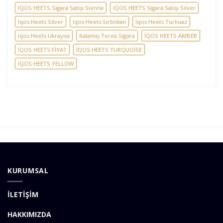
IQOS HEETS Sigara Satışı Sienna
IQOS HEETS Sigara Satışı Silver
Iqos Heets Silver
Iqos Heets Sırbistan
Iqos Heets Turkuaz
Iqos Heets Ukrayna
Kalamış Terea Sigara
İQOS HEETS AMBER
İQOS HEETS FİYAT
İQOS HEETS TURQUOİSE
İQOS HEETS YELLOW
KURUMSAL
İLETİŞİM
HAKKIMIZDA