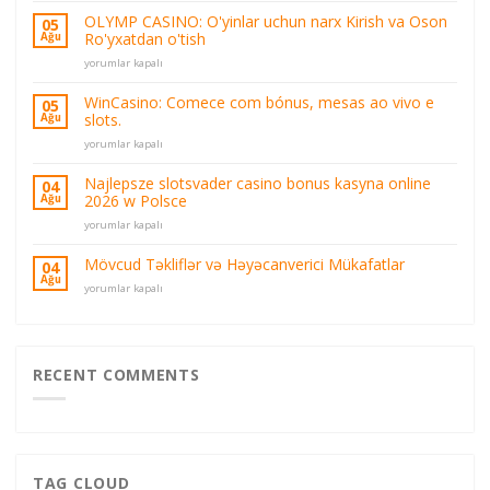
Online
OLYMP CASINO: O'yinlar uchun narx Kirish va Oson
05
Casino
Ro'yxatdan o'tish
Ağu
Olymp
OLYMP
Casino
yorumlar kapalı
CASINO:
Oyun
O'yinlar
ve
WinCasino: Comece com bónus, mesas ao vivo e
05
uchun
Bahis
slots.
Ağu
narx
Platformu
WinCasino:
Kirish
yorumlar kapalı
için
Comece
va
com
Oson
Najlepsze slotsvader casino bonus kasyna online
04
bónus,
Ro'yxatdan
2026 w Polsce
Ağu
mesas
o'tish
Najlepsze
ao
yorumlar kapalı
için
slotsvader
vivo
casino
e
Mövcud Təkliflər və Həyəcanverici Mükafatlar
04
bonus
slots.
Ağu
Mövcud
yorumlar kapalı
kasyna
için
Təkliflər
online
və
2026
Həyəcanverici
w
Mükafatlar
Polsce
için
RECENT COMMENTS
için
TAG CLOUD