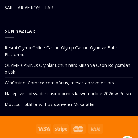
ŞARTLAR VE KOŞULLAR
SON YAZILAR
Resmi Olymp Online Casino Olymp Casino Oyun ve Bahis
Platformu
OLYMP CASINO: O'yinlar uchun narx Kirish va Oson Ro'yxatdan
o'tish
WinCasino: Comece com bónus, mesas ao vivo e slots.
Najlepsze slotsvader casino bonus kasyna online 2026 w Polsce
Mövcud Təkliflər və Həyəcanverici Mükafatlar