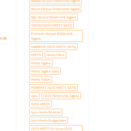
Adana Da Juul Elektronik Sigara
Afyon Da Juul Elektronik Sigara
Ağrı da Juul Elektronik Sigara
CEVİZLİ İQOS HEETS SATIŞ
Erzincan da Juul Elektronik
ırak
Sigara
HAMİDİYE İQOS HEETS SATIŞ
HEETS
Heets Filtre
Heets Sigara
Heets Sigara Satış
Heets Tütün
HÜRRİYET İQOS HEETS SATIŞ
iqos
IQOS Elektronik Sigara
IQOS HEETS
Iqos Heets Bronze
Iqos Heets Bulgaristan
IQOS HEETS En Ucuz IQOS