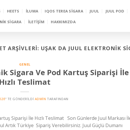
S
HEETS
İLUMA
IQOS TEREA SIGARA
JUUL
JUUL POD
NIK SIGARA
İLETİŞİM
HAKKIMIZDA
ET ARŞIVLERI:
UŞAK DA JUUL ELEKTRONIK S
GENEL
ik Sigara Ve Pod Kartuş Siparişi İle
Hızlı Teslimat
020
’' TE GÖNDERILDI
ADMIN
TARAFINDAN
rtuş Siparişi İle Hızlı Teslimat Son Günlerde Juul Markası İl
ul Artık Türkiye Sipariş Verebilirsiniz. Juul Güçlü Dumanı