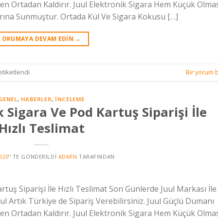
en Ortadan Kaldırır. Juul Elektronik Sigara Hem Küçük Olma
larına Sunmuştur. Ortada Kül Ve Sigara Kokusu […]
OKUMAYA DEVAM EDIN
→
etiketlendi
Bir yorum b
GENEL
,
HABERLER
,
İNCELEME
 Sigara Ve Pod Kartuş Siparişi İle
Hızlı Teslimat
020
’' TE GÖNDERILDI
ADMIN
TARAFINDAN
tuş Siparişi İle Hızlı Teslimat Son Günlerde Juul Markası İle
l Artık Türkiye de Sipariş Verebilirsiniz. Juul Güçlü Dumanı
en Ortadan Kaldırır. Juul Elektronik Sigara Hem Küçük Olma