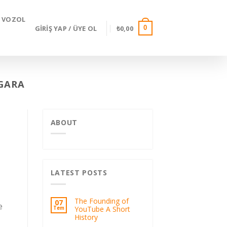
VOZOL
GIRIŞ YAP / ÜYE OL
₺
0,00
0
IGARA
ABOUT
LATEST POSTS
The Founding of
07
e
YouTube A Short
Tem
History