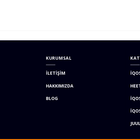
KURUMSAL
KAT
İLETİŞİM
İQO
HAKKIMIZDA
HEE
BLOG
İQO
İQO
JUU