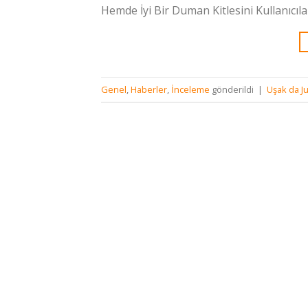
Hemde İyi Bir Duman Kitlesini Kullanıcıl
Genel
,
Haberler
,
İnceleme
gönderildi
|
Uşak da Ju