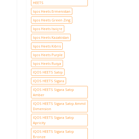
HEETS
Iqos Heets Ermenistan
Iqos Heets Green Zing
Iqos Heets Isviçre
Iqos Heets Kazakistan
Iqos Heets Kıbrıs
Iqos Heets Purple
Iqos Heets Rusya
IQOS HEETS Satışı
IQOS HEETS Sigara
IQOS HEETS Sigara Satışı
Amber
IQOS HEETS Sigara Satışı Ammil
Dimension
IQOS HEETS Sigara Satışı
Apricity
IQOS HEETS Sigara Satışı
Bronze