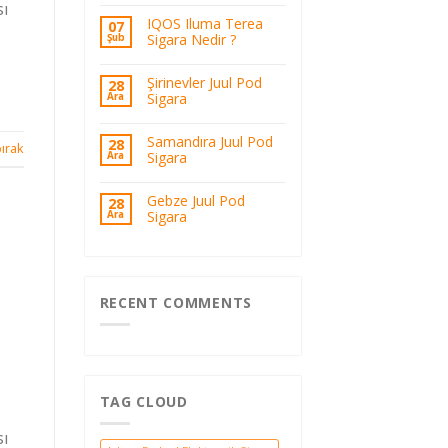
sı
IQOS Iluma Terea
07
Sigara Nedir ?
Şub
Şirinevler Juul Pod
28
Sigara
Ara
Samandıra Juul Pod
28
ırak
Sigara
Ara
Gebze Juul Pod
28
Sigara
Ara
RECENT COMMENTS
TAG CLOUD
sı