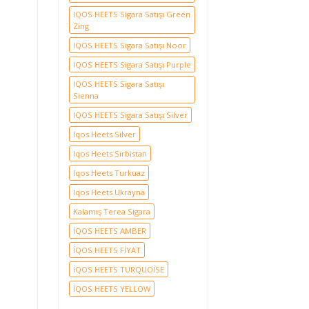
IQOS HEETS Sigara Satışı Green
Zing
IQOS HEETS Sigara Satışı Noor
IQOS HEETS Sigara Satışı Purple
IQOS HEETS Sigara Satışı
Sienna
IQOS HEETS Sigara Satışı Silver
Iqos Heets Silver
Iqos Heets Sırbistan
Iqos Heets Turkuaz
Iqos Heets Ukrayna
Kalamış Terea Sigara
İQOS HEETS AMBER
İQOS HEETS FİYAT
İQOS HEETS TURQUOİSE
İQOS HEETS YELLOW