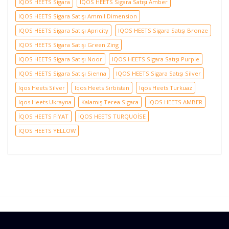
IQOS HEETS Sigara
IQOS HEETS Sigara Satışı Amber
IQOS HEETS Sigara Satışı Ammil Dimension
IQOS HEETS Sigara Satışı Apricity
IQOS HEETS Sigara Satışı Bronze
IQOS HEETS Sigara Satışı Green Zing
IQOS HEETS Sigara Satışı Noor
IQOS HEETS Sigara Satışı Purple
IQOS HEETS Sigara Satışı Sienna
IQOS HEETS Sigara Satışı Silver
Iqos Heets Silver
Iqos Heets Sırbistan
Iqos Heets Turkuaz
Iqos Heets Ukrayna
Kalamış Terea Sigara
İQOS HEETS AMBER
İQOS HEETS FİYAT
İQOS HEETS TURQUOİSE
İQOS HEETS YELLOW