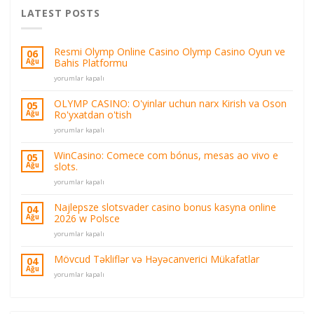
LATEST POSTS
Resmi Olymp Online Casino Olymp Casino Oyun ve
06
Bahis Platformu
Ağu
Resmi
yorumlar kapalı
Olymp
Online
OLYMP CASINO: O'yinlar uchun narx Kirish va Oson
05
Casino
Ro'yxatdan o'tish
Ağu
Olymp
OLYMP
Casino
yorumlar kapalı
CASINO:
Oyun
O'yinlar
ve
WinCasino: Comece com bónus, mesas ao vivo e
05
uchun
Bahis
slots.
Ağu
narx
Platformu
WinCasino:
Kirish
yorumlar kapalı
için
Comece
va
com
Oson
Najlepsze slotsvader casino bonus kasyna online
04
bónus,
Ro'yxatdan
2026 w Polsce
Ağu
mesas
o'tish
Najlepsze
ao
yorumlar kapalı
için
slotsvader
vivo
casino
e
Mövcud Təkliflər və Həyəcanverici Mükafatlar
04
bonus
slots.
Ağu
Mövcud
yorumlar kapalı
kasyna
için
Təkliflər
online
və
2026
Həyəcanverici
w