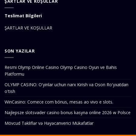
ŞARTLAR VE KOŞULLAR
Teslimat Bilgileri
ŞARTLAR VE KOŞULLAR
SON YAZILAR
Resmi Olymp Online Casino Olymp Casino Oyun ve Bahis
Platformu
OLYMP CASINO: O'yinlar uchun narx Kirish va Oson Ro'yxatdan
o'tish
WinCasino: Comece com bónus, mesas ao vivo e slots.
Najlepsze slotsvader casino bonus kasyna online 2026 w Polsce
Mövcud Təkliflər və Həyəcanverici Mükafatlar