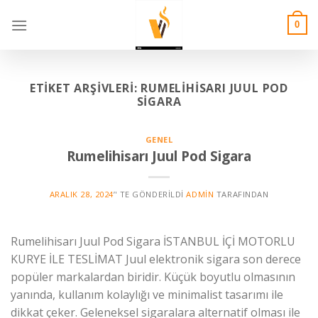
Skip
to
0
content
ETIKET ARŞIVLERI:
RUMELIHISARI JUUL POD
SIGARA
GENEL
Rumelihisarı Juul Pod Sigara
ARALIK 28, 2024
’' TE GÖNDERILDI
ADMIN
TARAFINDAN
Rumelihisarı Juul Pod Sigara İSTANBUL İÇİ MOTORLU
KURYE İLE TESLİMAT Juul elektronik sigara son derece
popüler markalardan biridir. Küçük boyutlu olmasının
yanında, kullanım kolaylığı ve minimalist tasarımı ile
dikkat çeker. Geleneksel sigaralara alternatif olması ile