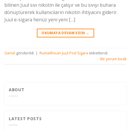
bilinen Juul sıvı nikotin ile çalışır ve bu sıvıyı buhara
dönüştürerek kullanıcıların nikotin ihtiyacını giderir.
Juul e-sigara henüz yeni yeni […]
OKUMAYA DEVAM EDIN
→
Genel
gönderildi
|
Rumelihisarı Juul Pod Sigara
etiketlendi
Bir yorum bırak
ABOUT
LATEST POSTS