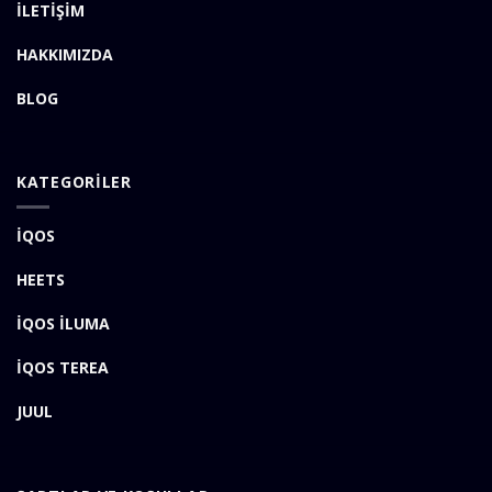
İLETİŞİM
HAKKIMIZDA
BLOG
KATEGORİLER
İQOS
HEETS
İQOS İLUMA
İQOS TEREA
JUUL