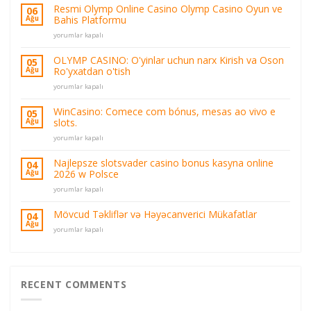
Resmi Olymp Online Casino Olymp Casino Oyun ve
06
Bahis Platformu
Ağu
Resmi
yorumlar kapalı
Olymp
Online
OLYMP CASINO: O'yinlar uchun narx Kirish va Oson
05
Casino
Ro'yxatdan o'tish
Ağu
Olymp
OLYMP
Casino
yorumlar kapalı
CASINO:
Oyun
O'yinlar
ve
WinCasino: Comece com bónus, mesas ao vivo e
05
uchun
Bahis
slots.
Ağu
narx
Platformu
WinCasino:
Kirish
yorumlar kapalı
için
Comece
va
com
Oson
Najlepsze slotsvader casino bonus kasyna online
04
bónus,
Ro'yxatdan
2026 w Polsce
Ağu
mesas
o'tish
Najlepsze
ao
yorumlar kapalı
için
slotsvader
vivo
casino
e
Mövcud Təkliflər və Həyəcanverici Mükafatlar
04
bonus
slots.
Ağu
Mövcud
yorumlar kapalı
kasyna
için
Təkliflər
online
və
2026
Həyəcanverici
w
Mükafatlar
Polsce
için
RECENT COMMENTS
için