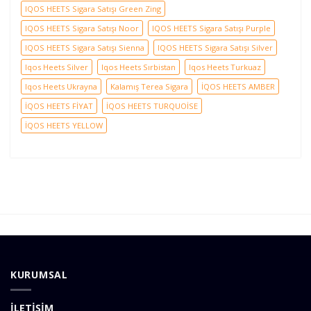
IQOS HEETS Sigara Satışı Green Zing
IQOS HEETS Sigara Satışı Noor
IQOS HEETS Sigara Satışı Purple
IQOS HEETS Sigara Satışı Sienna
IQOS HEETS Sigara Satışı Silver
Iqos Heets Silver
Iqos Heets Sırbistan
Iqos Heets Turkuaz
Iqos Heets Ukrayna
Kalamış Terea Sigara
İQOS HEETS AMBER
İQOS HEETS FİYAT
İQOS HEETS TURQUOİSE
İQOS HEETS YELLOW
KURUMSAL
İLETİŞİM