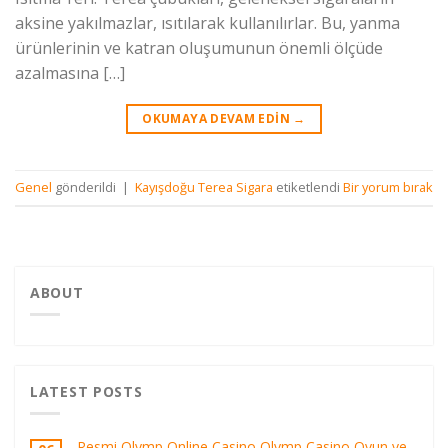
aksine yakılmazlar, ısıtılarak kullanılırlar. Bu, yanma
ürünlerinin ve katran oluşumunun önemli ölçüde
azalmasına […]
OKUMAYA DEVAM EDIN
→
Genel
gönderildi
|
Kayışdoğu Terea Sigara
etiketlendi
Bir yorum bırak
ABOUT
LATEST POSTS
Resmi Olymp Online Casino Olymp Casino Oyun ve