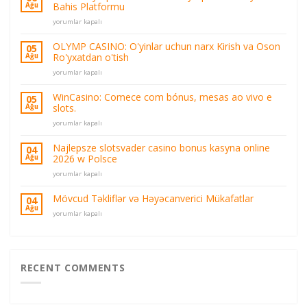
Bahis Platformu
Ağu
Resmi
yorumlar kapalı
Olymp
Online
OLYMP CASINO: O'yinlar uchun narx Kirish va Oson
05
Casino
Ro'yxatdan o'tish
Ağu
Olymp
OLYMP
Casino
yorumlar kapalı
CASINO:
Oyun
O'yinlar
ve
WinCasino: Comece com bónus, mesas ao vivo e
05
uchun
Bahis
slots.
Ağu
narx
Platformu
WinCasino:
Kirish
yorumlar kapalı
için
Comece
va
com
Oson
Najlepsze slotsvader casino bonus kasyna online
04
bónus,
Ro'yxatdan
2026 w Polsce
Ağu
mesas
o'tish
Najlepsze
ao
yorumlar kapalı
için
slotsvader
vivo
casino
e
Mövcud Təkliflər və Həyəcanverici Mükafatlar
04
bonus
slots.
Ağu
Mövcud
yorumlar kapalı
kasyna
için
Təkliflər
online
və
2026
Həyəcanverici
w
Mükafatlar
Polsce
için
RECENT COMMENTS
için