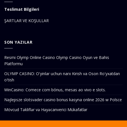
Teslimat Bilgileri
ŞARTLAR VE KOŞULLAR
SON YAZILAR
Resmi Olymp Online Casino Olymp Casino Oyun ve Bahis
Platformu
OLYMP CASINO: O'yinlar uchun narx Kirish va Oson Ro'yxatdan
o'tish
WinCasino: Comece com bónus, mesas ao vivo e slots.
Najlepsze slotsvader casino bonus kasyna online 2026 w Polsce
Mövcud Təkliflər və Həyəcanverici Mükafatlar