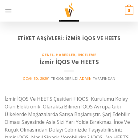
Skip
to
0
content
ETIKET ARŞIVLERI:
İZMIR İQOS VE HEETS
GENEL
,
HABERLER
,
İNCELEME
İzmir İQOS Ve HEETS
OCAK 30, 2020
’' TE GÖNDERILDI
ADMIN
TARAFINDAN
İzmir İQOS Ve HEETS Çeşitleri !! IQOS, Kurulumu Kolay
Olan Elektronik Olarakta Bilinen İQOS Avrupa Gibi
Ülkelerde Mağazalarda Satışa Başlamıştır. Şarj Edebilir
Olması Sayesinde Asla Sizi Yarı Yolda Bırakmaz. İnce Ve
Küçük Olmasından Dolayı Cebinizde Taşıyabilirsiniz.
İzmir İQOS Nasıl Sipariş Verebilirim ? IQOS, Ve HEETS