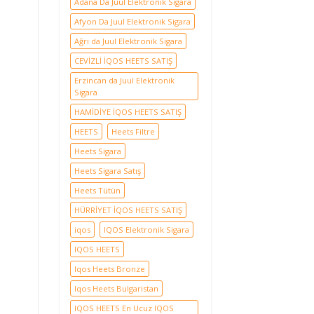
Adana Da Juul Elektronik Sigara
Afyon Da Juul Elektronik Sigara
Ağrı da Juul Elektronik Sigara
CEVİZLİ İQOS HEETS SATIŞ
Erzincan da Juul Elektronik
Sigara
HAMİDİYE İQOS HEETS SATIŞ
HEETS
Heets Filtre
Heets Sigara
Heets Sigara Satış
Heets Tütün
HÜRRİYET İQOS HEETS SATIŞ
iqos
IQOS Elektronik Sigara
IQOS HEETS
Iqos Heets Bronze
Iqos Heets Bulgaristan
IQOS HEETS En Ucuz IQOS