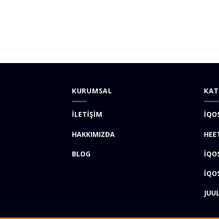
KURUMSAL
KAT
İLETİŞİM
İQO
HAKKIMIZDA
HEE
BLOG
İQO
İQO
JUU