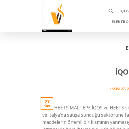
Skip
to
İQO
content
ELEKTRO
E
İQO
KASIM 27, 
27
Kas
İQOS HEETS MALTEPE İQOS ve HEETS sigar
ve İtalya’da satışa sunduğu sektörüne farkl
maddelerin önemli bir kısmının yanması