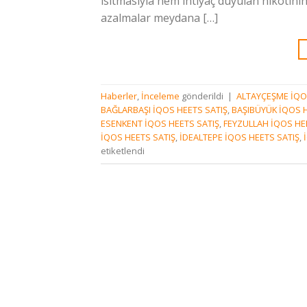
ısıtmasıyla hem ihtiyaç duyulan nikotin
azalmalar meydana […]
Haberler
,
İnceleme
gönderildi
|
ALTAYÇEŞME İQO
BAĞLARBAŞI İQOS HEETS SATIŞ
,
BAŞIBÜYÜK İQOS H
ESENKENT İQOS HEETS SATIŞ
,
FEYZULLAH İQOS HE
İQOS HEETS SATIŞ
,
İDEALTEPE İQOS HEETS SATIŞ
,
etiketlendi