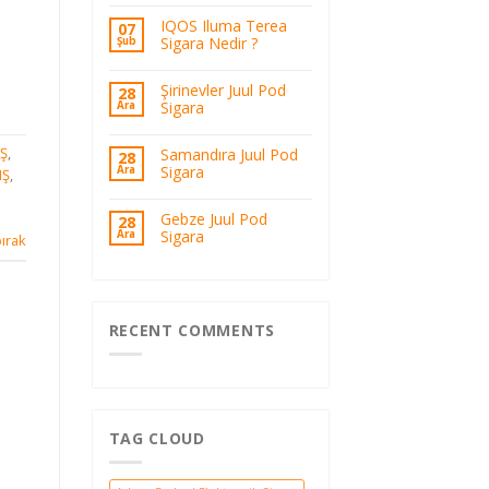
IQOS Iluma Terea
07
Sigara Nedir ?
Şub
Şirinevler Juul Pod
28
Sigara
Ara
IŞ
,
Samandıra Juul Pod
28
Sigara
Ara
IŞ
,
Gebze Juul Pod
28
Sigara
Ara
ırak
RECENT COMMENTS
TAG CLOUD