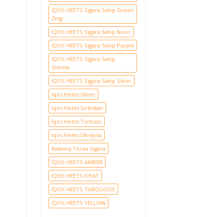
IQOS HEETS Sigara Satışı Green
Zing
IQOS HEETS Sigara Satışı Noor
IQOS HEETS Sigara Satışı Purple
IQOS HEETS Sigara Satışı
Sienna
IQOS HEETS Sigara Satışı Silver
Iqos Heets Silver
Iqos Heets Sırbistan
Iqos Heets Turkuaz
Iqos Heets Ukrayna
Kalamış Terea Sigara
İQOS HEETS AMBER
İQOS HEETS FİYAT
İQOS HEETS TURQUOİSE
İQOS HEETS YELLOW