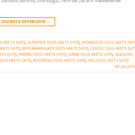
in tamamı alınmış olunduğu, hem de zararlı maddelerde
OKUMAYA DEVAM EDIN
→
S HEETS SATIŞ
,
ALTINTEPE İQOS HEETS SATIŞ
,
AYDINEVLER İQOS HEETS SAT
EETS SATIŞ
,
BÜYÜKBAKKALKÖY İQOS HEETS SATIŞ
,
CEVİZLİ İQOS HEETS SAT
ETS SATIŞ
,
FINDIKLI İQOS HEETS SATIŞ
,
GİRNE İQOS HEETS SATIŞ
,
GÜLSUYU
İQOS HEETS SATIŞ
,
KÜÇÜKYALI İQOS HEETS SATIŞ
,
YALI İQOS HEETS SATIŞ
Bir yorum b