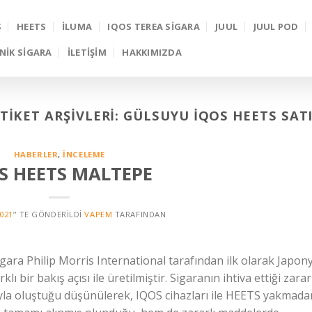
S
HEETS
İLUMA
IQOS TEREA SIGARA
JUUL
JUUL POD
NIK SIGARA
İLETİŞİM
HAKKIMIZDA
TIKET ARŞIVLERI:
GÜLSUYU İQOS HEETS SAT
HABERLER
,
İNCELEME
S HEETS MALTEPE
2021
’' TE GÖNDERILDI
VAPEM
TARAFINDAN
a Philip Morris International tarafından ilk olarak Japon
ı bir bakış açısı ile üretilmiştir. Sigaranın ihtiva ettiği zarar
yla oluştuğu düşünülerek, IQOS cihazları ile HEETS yakmada