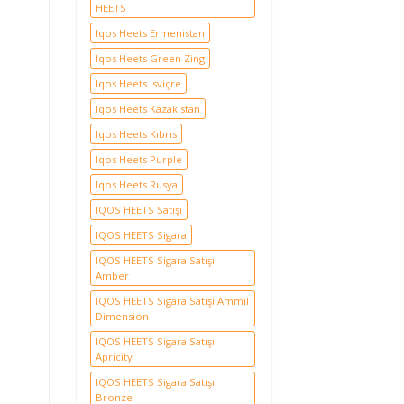
HEETS
Iqos Heets Ermenistan
Iqos Heets Green Zing
Iqos Heets Isviçre
Iqos Heets Kazakistan
Iqos Heets Kıbrıs
Iqos Heets Purple
Iqos Heets Rusya
IQOS HEETS Satışı
IQOS HEETS Sigara
IQOS HEETS Sigara Satışı
Amber
IQOS HEETS Sigara Satışı Ammil
Dimension
IQOS HEETS Sigara Satışı
Apricity
IQOS HEETS Sigara Satışı
Bronze