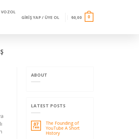
VOZOL
GIRIŞ YAP / ÜYE OL
₺
0,00
0
IŞ
ABOUT
LATEST POSTS
ya
The Founding of
lı
07
YouTube A Short
Tem
n
History