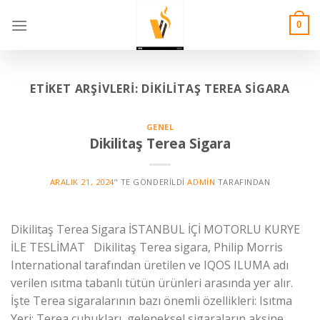
Skip
to
0
content
ETIKET ARŞIVLERI:
DIKILITAŞ TEREA SIGARA
GENEL
Dikilitaş Terea Sigara
ARALIK 21, 2024
’' TE GÖNDERILDI
ADMIN
TARAFINDAN
Dikilitaş Terea Sigara İSTANBUL İÇİ MOTORLU KURYE
İLE TESLİMAT Dikilitaş Terea sigara, Philip Morris
International tarafından üretilen ve IQOS ILUMA adı
verilen ısıtma tabanlı tütün ürünleri arasında yer alır.
İşte Terea sigaralarının bazı önemli özellikleri: Isıtma
Yeri: Terea çubukları, geleneksel sigaraların aksine