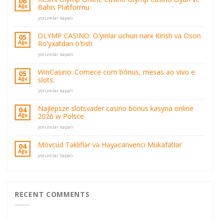
06
Bahis Platformu
Ağu
Resmi
yorumlar kapalı
Olymp
Online
OLYMP CASINO: O'yinlar uchun narx Kirish va Oson
05
Casino
Ro'yxatdan o'tish
Ağu
Olymp
OLYMP
Casino
yorumlar kapalı
CASINO:
Oyun
O'yinlar
ve
WinCasino: Comece com bónus, mesas ao vivo e
05
uchun
Bahis
slots.
Ağu
narx
Platformu
WinCasino:
Kirish
yorumlar kapalı
için
Comece
va
com
Oson
Najlepsze slotsvader casino bonus kasyna online
04
bónus,
Ro'yxatdan
2026 w Polsce
Ağu
mesas
o'tish
Najlepsze
ao
yorumlar kapalı
için
slotsvader
vivo
casino
e
Mövcud Təkliflər və Həyəcanverici Mükafatlar
04
bonus
slots.
Ağu
Mövcud
yorumlar kapalı
kasyna
için
Təkliflər
online
və
2026
Həyəcanverici
w
Mükafatlar
Polsce
için
RECENT COMMENTS
için