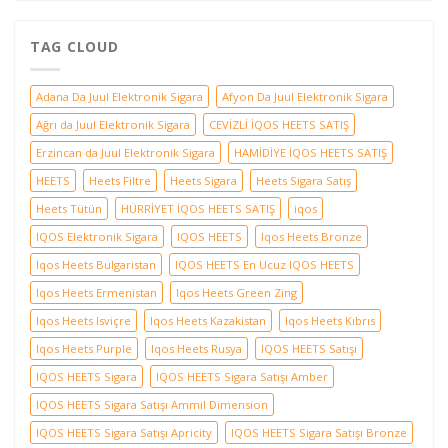
TAG CLOUD
Adana Da Juul Elektronik Sigara
Afyon Da Juul Elektronik Sigara
Ağrı da Juul Elektronik Sigara
CEVİZLİ İQOS HEETS SATIŞ
Erzincan da Juul Elektronik Sigara
HAMİDİYE İQOS HEETS SATIŞ
HEETS
Heets Filtre
Heets Sigara
Heets Sigara Satış
Heets Tütün
HÜRRİYET İQOS HEETS SATIŞ
iqos
IQOS Elektronik Sigara
IQOS HEETS
Iqos Heets Bronze
Iqos Heets Bulgaristan
IQOS HEETS En Ucuz IQOS HEETS
Iqos Heets Ermenistan
Iqos Heets Green Zing
Iqos Heets Isviçre
Iqos Heets Kazakistan
Iqos Heets Kıbrıs
Iqos Heets Purple
Iqos Heets Rusya
IQOS HEETS Satışı
IQOS HEETS Sigara
IQOS HEETS Sigara Satışı Amber
IQOS HEETS Sigara Satışı Ammil Dimension
IQOS HEETS Sigara Satışı Apricity
IQOS HEETS Sigara Satışı Bronze