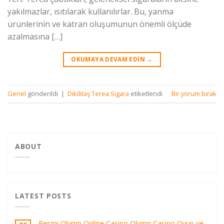
yakılmazlar, ısıtılarak kullanılırlar. Bu, yanma
ürünlerinin ve katran oluşumunun önemli ölçüde
azalmasına […]
OKUMAYA DEVAM EDIN
→
Genel
gönderildi
|
Dikilitaş Terea Sigara
etiketlendi
Bir yorum bırak
ABOUT
LATEST POSTS
Resmi Olymp Online Casino Olymp Casino Oyun ve