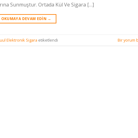
arına Sunmuştur. Ortada Kül Ve Sigara […]
OKUMAYA DEVAM EDIN
→
Juul Elektronik Sigara
etiketlendi
Bir yorum b