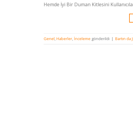
Hemde İyi Bir Duman Kitlesini Kullanıcıl
Genel
,
Haberler
,
İnceleme
gönderildi
|
Bartın da 