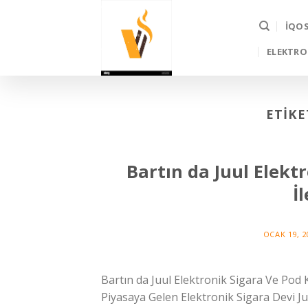
Skip
to
İQO
content
ELEKTRO
ETIKE
Bartın da Juul Elekt
İ
OCAK 19, 2
Bartın da Juul Elektronik Sigara Ve Pod K
Piyasaya Gelen Elektronik Sigara Devi Juu