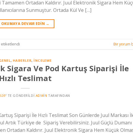
ni Tamamen Ortadan Kaldırır. Juul Elektronik Sigara Hem Kü
lanıcılarına Sunmuştur. Ortada Kül Ve […]
OKUMAYA DEVAM EDIN
→
etiketlendi
Bir yorum b
GENEL
,
HABERLER
,
İNCELEME
k Sigara Ve Pod Kartuş Siparişi İle
Hızlı Teslimat
020
’' TE GÖNDERILDI
ADMIN
TARAFINDAN
artuş Siparişi İle Hızlı Teslimat Son Günlerde Juul Markası İl
ul Artık Türkiye de Sipariş Verebilirsiniz. Juul Güçlü Dumanı
en Ortadan Kaldırır. Juul Elektronik Sigara Hem Küçük Olma