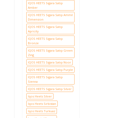
IQOS HEETS Sigara Satışı
Amber
IQOS HEETS Sigara Satışı Ammil
Dimension
IQOS HEETS Sigara Satışı
Apricity
IQOS HEETS Sigara Satışı
Bronze
IQOS HEETS Sigara Satışı Green
Zing
IQOS HEETS Sigara Satışı Noor
IQOS HEETS Sigara Satışı Purple
IQOS HEETS Sigara Satışı
Sienna
IQOS HEETS Sigara Satışı Silver
Iqos Heets Silver
Iqos Heets Sırbistan
Iqos Heets Turkuaz