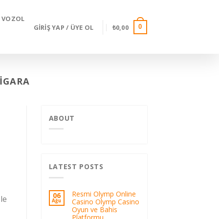
VOZOL
GIRIŞ YAP / ÜYE OL
₺
0,00
0
SIGARA
ABOUT
LATEST POSTS
Resmi Olymp Online
06
le
Casino Olymp Casino
Ağu
Oyun ve Bahis
Platformu