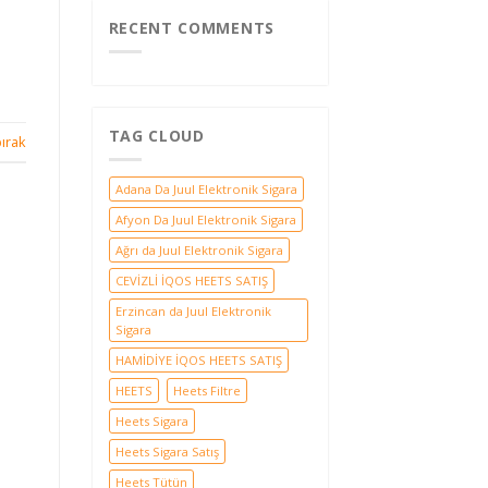
Mükafatlar
için
RECENT COMMENTS
TAG CLOUD
ırak
Adana Da Juul Elektronik Sigara
Afyon Da Juul Elektronik Sigara
Ağrı da Juul Elektronik Sigara
CEVİZLİ İQOS HEETS SATIŞ
Erzincan da Juul Elektronik
Sigara
HAMİDİYE İQOS HEETS SATIŞ
HEETS
Heets Filtre
Heets Sigara
Heets Sigara Satış
Heets Tütün