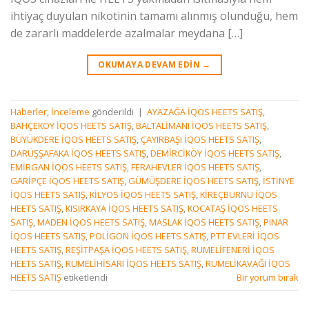
ihtiyaç duyulan nikotinin tamamı alınmış olunduğu, hem
de zararlı maddelerde azalmalar meydana […]
OKUMAYA DEVAM EDIN
→
Haberler
,
İnceleme
gönderildi
|
AYAZAĞA İQOS HEETS SATIŞ
,
BAHÇEKÖY İQOS HEETS SATIŞ
,
BALTALİMANI İQOS HEETS SATIŞ
,
BÜYÜKDERE İQOS HEETS SATIŞ
,
ÇAYIRBAŞI İQOS HEETS SATIŞ
,
DARÜŞŞAFAKA İQOS HEETS SATIŞ
,
DEMİRCİKÖY İQOS HEETS SATIŞ
,
EMİRGAN İQOS HEETS SATIŞ
,
FERAHEVLER İQOS HEETS SATIŞ
,
GARİPÇE İQOS HEETS SATIŞ
,
GÜMÜŞDERE İQOS HEETS SATIŞ
,
İSTİNYE
İQOS HEETS SATIŞ
,
KİLYOS İQOS HEETS SATIŞ
,
KİREÇBURNU İQOS
HEETS SATIŞ
,
KISIRKAYA İQOS HEETS SATIŞ
,
KOCATAŞ İQOS HEETS
SATIŞ
,
MADEN İQOS HEETS SATIŞ
,
MASLAK İQOS HEETS SATIŞ
,
PINAR
İQOS HEETS SATIŞ
,
POLİGON İQOS HEETS SATIŞ
,
PTT EVLERİ İQOS
HEETS SATIŞ
,
REŞİTPAŞA İQOS HEETS SATIŞ
,
RUMELİFENERİ İQOS
HEETS SATIŞ
,
RUMELİHİSARI İQOS HEETS SATIŞ
,
RUMELİKAVAĞI İQOS
HEETS SATIŞ
etiketlendi
Bir yorum bırak