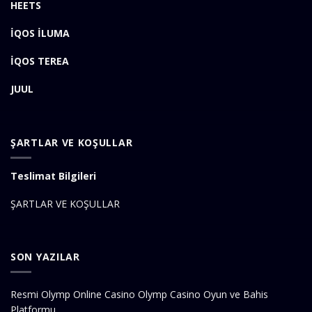
HEETS
İQOS İLUMA
İQOS TEREA
JUUL
ŞARTLAR VE KOŞULLAR
Teslimat Bilgileri
ŞARTLAR VE KOŞULLAR
SON YAZILAR
Resmi Olymp Online Casino Olymp Casino Oyun ve Bahis
Platformu