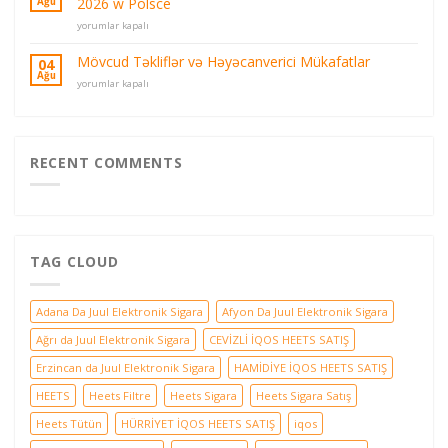
2026 w Polsce
Ağu
mesas
o'tish
Najlepsze
ao
yorumlar kapalı
için
slotsvader
vivo
casino
e
Mövcud Təkliflər və Həyəcanverici Mükafatlar
04
bonus
slots.
Ağu
Mövcud
yorumlar kapalı
kasyna
için
Təkliflər
online
və
2026
Həyəcanverici
w
Mükafatlar
Polsce
için
RECENT COMMENTS
için
TAG CLOUD
Adana Da Juul Elektronik Sigara
Afyon Da Juul Elektronik Sigara
Ağrı da Juul Elektronik Sigara
CEVİZLİ İQOS HEETS SATIŞ
Erzincan da Juul Elektronik Sigara
HAMİDİYE İQOS HEETS SATIŞ
HEETS
Heets Filtre
Heets Sigara
Heets Sigara Satış
Heets Tütün
HÜRRİYET İQOS HEETS SATIŞ
iqos